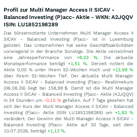
Profil zur Multi Manager Access II SICAV -
Balanced Investing (P)acc- Aktie - WKN: A2JQQV
ISIN: LU1852198289
Das börsennotierte Unternehmen Multi Manager Access II
SICAV - Balanced Investing (P)acc- ist in Luxemburg
gelistet. Das Unternehmen hat seine Geschäftsaktivitäten
vorwiegend in der Branche Sonstige. Die Aktie verzeichnet
eine Jahresperformance von
+8,03
%
. Die aktuelle
Monatsperformance beträgt
+1,51
%
. Derzeit notiert die
Aktie
0,00
%
unter ihrem 52-Wochen Hoch und
+13,89
%
über ihrem 52-Wochen Tief. Der aktuelle Multi Manager
Access II SICAV - Balanced Investing (P)acc- Realtimekurs
(
06.08.26
) liegt bei 158,99
$
. Damit ist die Multi Manager
Access II SICAV - Balanced Investing (P)acc- Aktie (A2JQQV)
in 24 Stunden um
-0,15
%
gefallen. Auf 7 Tage gesehen hat
sich der Kurs der Multi Manager Access II SICAV - Balanced
Investing (P)acc- Aktie (ISIN LU1852198289) um
+1,83
%
verändert. Der Gewinn der Multi Manager Access II SICAV -
Balanced Investing (P)acc- Aktie auf 30 Tage, seit dem
10.07.2026, beträgt
+1,13
%
.