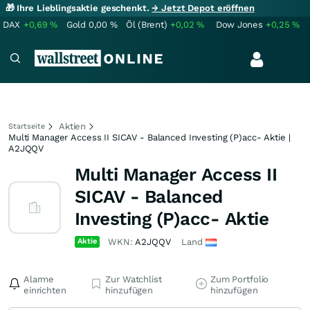
🎁 Ihre Lieblingsaktie geschenkt.
→ Jetzt Depot eröffnen
DAX
+0,69
%
Gold
0,00
%
Öl (Brent)
+0,02
%
Dow Jones
+0,25
%
Aktien
Startseite
Multi Manager Access II SICAV - Balanced Investing (P)acc- Aktie |
A2JQQV
Multi Manager Access II
SICAV - Balanced
Investing (P)acc- Aktie
Aktie
WKN:
A2JQQV
Land
Alarme
Zur Watchlist
Zum Portfolio
einrichten
hinzufügen
hinzufügen