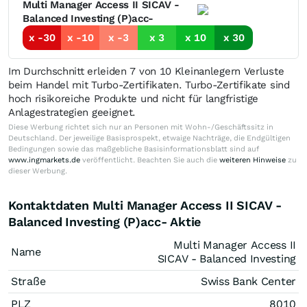
Multi Manager Access II SICAV -
Balanced Investing (P)acc-
x -30
x -10
x -3
x 3
x 10
x 30
Im Durchschnitt erleiden 7 von 10 Kleinanlegern Verluste
beim Handel mit Turbo-Zertifikaten. Turbo-Zertifikate sind
hoch risikoreiche Produkte und nicht für langfristige
Anlagestrategien geeignet.
Diese Werbung richtet sich nur an Personen mit Wohn-/Geschäftssitz in
Deutschland. Der jeweilige Basisprospekt, etwaige Nachträge, die Endgültigen
Bedingungen sowie das maßgebliche Basisinformationsblatt sind auf
www.ingmarkets.de
veröffentlicht. Beachten Sie auch die
weiteren Hinweise
zu
dieser Werbung.
Kontaktdaten Multi Manager Access II SICAV -
Balanced Investing (P)acc- Aktie
Multi Manager Access II
Name
SICAV - Balanced Investing
Straße
Swiss Bank Center
PLZ
8010