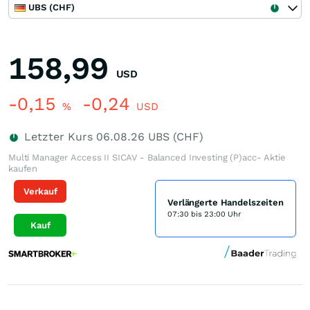
UBS (CHF)
158,99
USD
-0,15
-0,24
%
USD
Letzter Kurs
06.08.26
UBS (CHF)
Multi Manager Access II SICAV - Balanced Investing (P)acc- Aktie
kaufen
Verkauf
Verlängerte Handelszeiten
07:30 bis 23:00 Uhr
Kauf