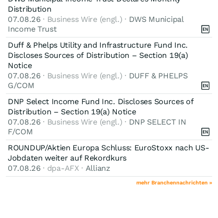
Distribution
07.08.26
· Business Wire (engl.) ·
DWS Municipal
Income Trust
Duff & Phelps Utility and Infrastructure Fund Inc.
Discloses Sources of Distribution – Section 19(a)
Notice
07.08.26
· Business Wire (engl.) ·
DUFF & PHELPS
G/COM
DNP Select Income Fund Inc. Discloses Sources of
Distribution – Section 19(a) Notice
07.08.26
· Business Wire (engl.) ·
DNP SELECT IN
F/COM
ROUNDUP/Aktien Europa Schluss: EuroStoxx nach US-
Jobdaten weiter auf Rekordkurs
07.08.26
· dpa-AFX ·
Allianz
mehr Branchennachrichten »