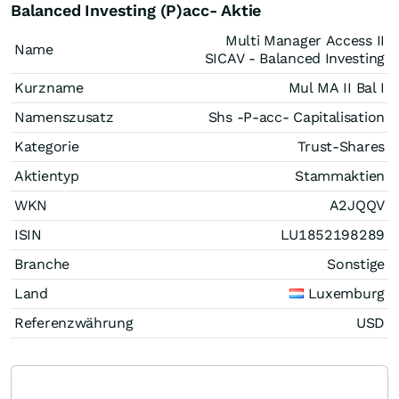
Balanced Investing (P)acc- Aktie
Multi Manager Access II
Name
SICAV - Balanced Investing
Kurzname
Mul MA II Bal I
Namenszusatz
Shs -P-acc- Capitalisation
Kategorie
Trust-Shares
Aktientyp
Stammaktien
WKN
A2JQQV
ISIN
LU1852198289
Branche
Sonstige
Land
Luxemburg
Referenzwährung
USD