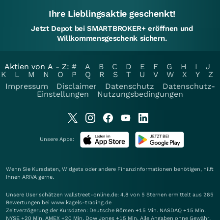
Ihre Lieblingsaktie geschenkt!
Jetzt Depot bei SMARTBROKER+ eröffnen und
Willkommensgeschenk sichern.
Aktien von A - Z:
#
A
B
C
D
E
F
G
H
I
J
K
L
M
N
O
P
Q
R
S
T
U
V
W
X
Y
Z
Impressum
Disclaimer
Datenschutz
Datenschutz-
Einstellungen
Nutzungsbedingungen
Unsere Apps:
Wenn Sie Kursdaten, Widgets oder andere Finanzinformationen benötigen, hilft
Ihnen
ARIVA
gerne.
Unsere User schätzen wallstreet-online.de: 4.8 von 5 Sternen ermittelt aus 285
Bewertungen bei www.kagels-trading.de
Zeitverzögerung der Kursdaten: Deutsche Börsen +15 Min. NASDAQ +15 Min.
NYSE +20 Min. AMEX +20 Min. Dow Jones +15 Min. Alle Angaben ohne Gewähr.