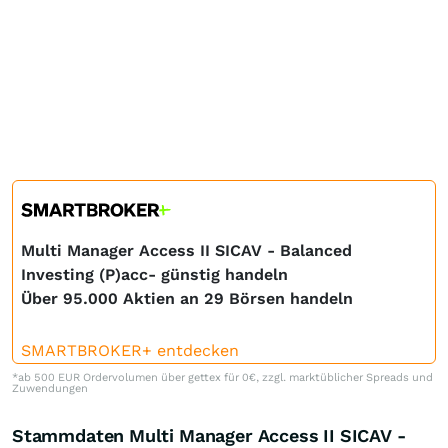
Multi Manager Access II SICAV - Balanced
Investing (P)acc- günstig handeln
Über 95.000 Aktien an 29 Börsen handeln
SMARTBROKER+ entdecken
*ab 500 EUR Ordervolumen über gettex für 0€, zzgl. marktüblicher Spreads und
Zuwendungen
Stammdaten Multi Manager Access II SICAV -