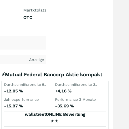
Martktplatz
OTC
Anzeige
⚡Mutual Federal Bancorp Aktie kompakt
Durchschnittsrendite 5J
Durchschnittsrendite 3J
-12,05
%
+4,16
%
Jahresperformance
Performance 3 Monate
-15,97
%
-35,69
%
wallstreetONLINE Bewertung
⭐
⭐