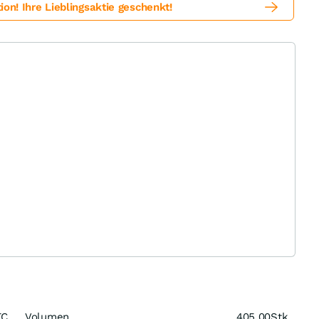
! Ihre Lieblingsaktie geschenkt!
TC
Volumen
405,00
Stk.