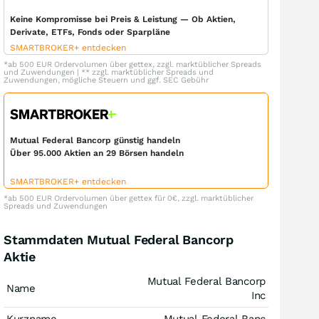
Keine Kompromisse bei Preis & Leistung — Ob Aktien,
Derivate, ETFs, Fonds oder Sparpläne
SMARTBROKER+ entdecken
*ab 500 EUR Ordervolumen über gettex, zzgl. marktüblicher Spreads
und Zuwendungen | ** zzgl. marktüblicher Spreads und
Zuwendungen, mögliche Steuern und ggf. SEC Gebühr
Mutual Federal Bancorp günstig handeln
Über 95.000 Aktien an 29 Börsen handeln
SMARTBROKER+ entdecken
*ab 500 EUR Ordervolumen über gettex für 0€, zzgl. marktüblicher
Spreads und Zuwendungen
Stammdaten Mutual Federal Bancorp
Aktie
Mutual Federal Bancorp
Name
Inc
Kurzname
Mutual Federal Banc