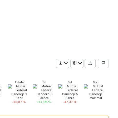
1 Jahr
3J
5J
Max
-15,97
%
+12,99
%
-47,37
%