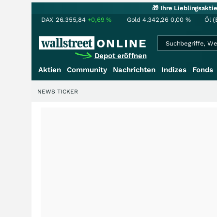
🎁 Ihre Lieblingsakt
DAX
26.355,84
+0,69
%
Gold
4.342,26
0,00
%
Öl (
Depot eröffnen
Aktien
Community
Nachrichten
Indizes
Fonds
NEWS TICKER