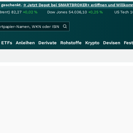
ie geschenkt.
→ Jetzt Depot bei SMARTBROKER+ eröffnen und Willkom
Brent)
82,27
+0,02
%
Dow Jones
54.036,10
+0,25
%
US Tech 1
ETFs
Anleihen
Derivate
Rohstoffe
Krypto
Devisen
Fest