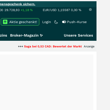
mensgeschenk sichern.
00
29.728,93
+1,18
%
EUR/USD
1,15587
0,00
%
Aktie geschenkt!
Login
Push-Kurse
zins
Broker-Magazin ✨
Unsere Services
+++
Saga bei 0,53 CAD: Bewertet der Markt noch immer nur die Hälfte der 
Anzeige