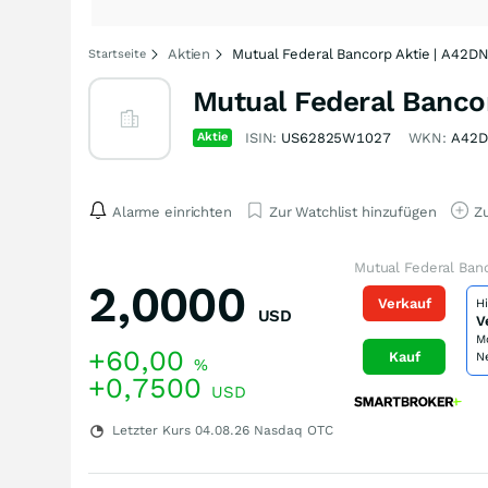
Aktien
Mutual Federal Bancorp Aktie | A42
Startseite
Mutual Federal Banco
Aktie
ISIN:
US62825W1027
WKN:
A42
Alarme einrichten
Zur Watchlist hinzufügen
Zu
Mutual Federal Ban
2,0000
Verkauf
H
USD
V
M
+60,00
Kauf
N
%
+0,7500
USD
Letzter Kurs
04.08.26
Nasdaq OTC