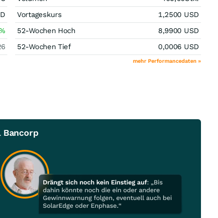
SD
Vortageskurs
1,2500
USD
%
52-Wochen Hoch
8,9900
USD
26
52-Wochen Tief
0,0006
USD
mehr Performancedaten »
l Bancorp