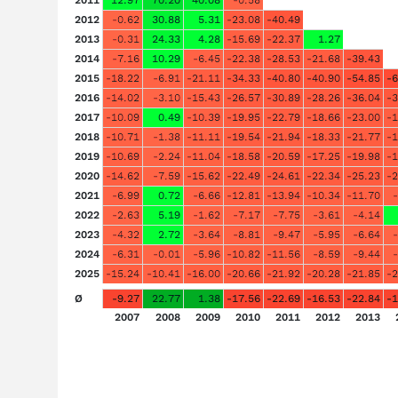
2011
12.97
70.20
40.08
-0.58
2012
-0.62
30.88
5.31
-23.08
-40.49
2013
-0.31
24.33
4.28
-15.69
-22.37
1.27
2014
-7.16
10.29
-6.45
-22.38
-28.53
-21.68
-39.43
2015
-18.22
-6.91
-21.11
-34.33
-40.80
-40.90
-54.85
-6
2016
-14.02
-3.10
-15.43
-26.57
-30.89
-28.26
-36.04
-3
2017
-10.09
0.49
-10.39
-19.95
-22.79
-18.66
-23.00
-1
2018
-10.71
-1.38
-11.11
-19.54
-21.94
-18.33
-21.77
-1
2019
-10.69
-2.24
-11.04
-18.58
-20.59
-17.25
-19.98
-1
2020
-14.62
-7.59
-15.62
-22.49
-24.61
-22.34
-25.23
-2
2021
-6.99
0.72
-6.66
-12.81
-13.94
-10.34
-11.70
2022
-2.63
5.19
-1.62
-7.17
-7.75
-3.61
-4.14
2023
-4.32
2.72
-3.64
-8.81
-9.47
-5.95
-6.64
2024
-6.31
-0.01
-5.96
-10.82
-11.56
-8.59
-9.44
2025
-15.24
-10.41
-16.00
-20.66
-21.92
-20.28
-21.85
-2
Ø
-9.27
22.77
1.38
-17.56
-22.69
-16.53
-22.84
-1
2007
2008
2009
2010
2011
2012
2013