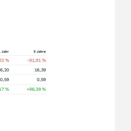
1 Jahr
5 Jahre
,22
%
-91,91
%
6,20
16,39
0,59
0,59
,17
%
+96,39
%