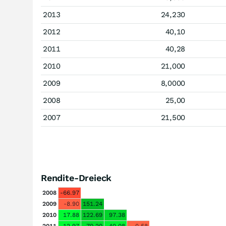
2013
24,230
2012
40,10
2011
40,28
2010
21,000
2009
8,0000
2008
25,00
2007
21,500
Rendite-Dreieck
2008
-66.97
2009
-8.90
151.24
2010
17.88
122.69
97.38