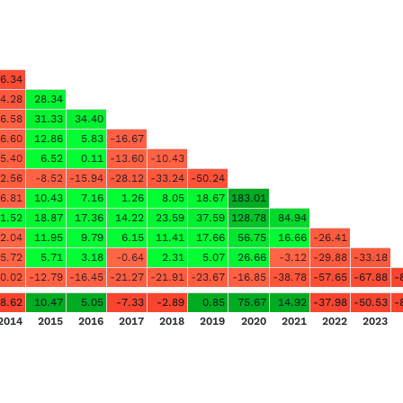
6.34
4.28
28.34
6.58
31.33
34.40
6.60
12.86
5.83
-16.67
5.40
6.52
0.11
-13.60
-10.43
2.56
-8.52
-15.94
-28.12
-33.24
-50.24
-6.81
10.43
7.16
1.26
8.05
18.67
183.01
1.52
18.87
17.36
14.22
23.59
37.59
128.78
84.94
-2.04
11.95
9.79
6.15
11.41
17.66
56.75
16.66
-26.41
-5.72
5.71
3.18
-0.64
2.31
5.07
26.66
-3.12
-29.88
-33.18
0.02
-12.79
-16.45
-21.27
-21.91
-23.67
-16.85
-38.78
-57.65
-67.88
-
8.62
10.47
5.05
-7.33
-2.89
0.85
75.67
14.92
-37.98
-50.53
-
2014
2015
2016
2017
2018
2019
2020
2021
2022
2023