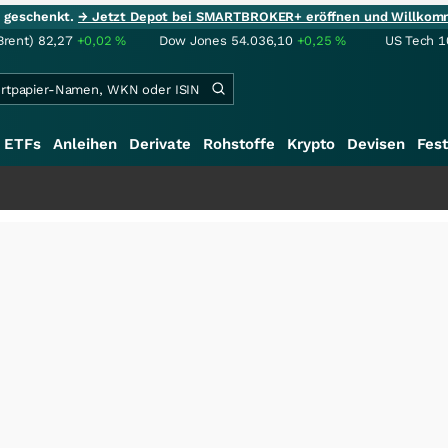
ie geschenkt.
→ Jetzt Depot bei SMARTBROKER+ eröffnen und Willkom
Brent)
82,27
+0,02
%
Dow Jones
54.036,10
+0,25
%
US Tech 1
ETFs
Anleihen
Derivate
Rohstoffe
Krypto
Devisen
Fest