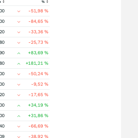
h
%
00
-51,98
%
00
-84,65
%
20
-33,36
%
80
-25,73
%
90
+83,69
%
80
+181,21
%
00
-50,24
%
00
-9,52
%
20
-17,65
%
00
+34,19
%
00
+31,86
%
40
-66,69
%
09
-38,92
%