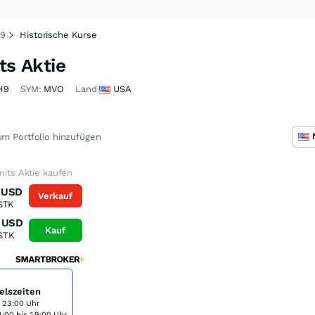
H9
Historische Kurse
ts Aktie
H9
SYM:
MVO
Land
USA
m Portfolio hinzufügen
nits Aktie kaufen
USD
Verkauf
STK
USD
Kauf
STK
elszeiten
s 23:00 Uhr
:00 bis 19:00 Uhr