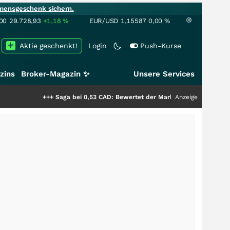
mensgeschenk sichern.
00
29.728,93
+1,18
%
EUR/USD
1,15587
0,00
%
Aktie geschenkt!
Login
Push-Kurse
zins
Broker-Magazin ✨
Unsere Services
+++
Saga bei 0,53 CAD: Bewertet der Markt noch immer nur die Hälfte der
Anzeige