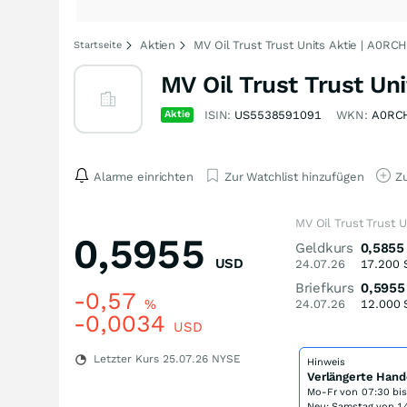
Aktien
MV Oil Trust Trust Units Aktie | A0RC
Startseite
MV Oil Trust Trust Uni
Aktie
ISIN:
US5538591091
WKN:
A0RC
Alarme einrichten
Zur Watchlist hinzufügen
Zu
MV Oil Trust Trust U
0,5955
Geldkurs
0,5855
USD
24.07.26
17.200
Briefkurs
0,5955
-0,57
%
24.07.26
12.000
-0,0034
USD
Letzter Kurs
25.07.26
NYSE
Hinweis
Verlängerte Hand
Mo-Fr von
07:30 bi
Neu: Samstag von 14