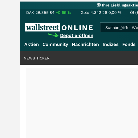
🎁 Ihre Lieblingsakt
DAX
26.355,84
+0,69
%
Gold
4.342,26
0,00
%
Öl (
Depot eröffnen
Aktien
Community
Nachrichten
Indizes
Fonds
NEWS TICKER