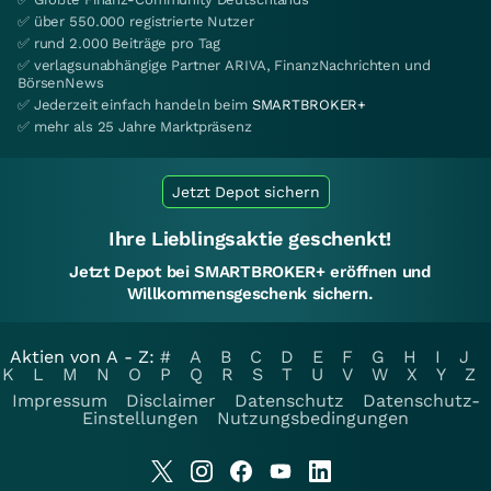
✅ über 550.000 registrierte Nutzer
✅ rund 2.000 Beiträge pro Tag
✅ verlagsunabhängige Partner ARIVA, FinanzNachrichten und
BörsenNews
✅ Jederzeit einfach handeln beim
SMARTBROKER+
✅ mehr als 25 Jahre Marktpräsenz
Jetzt Depot sichern
Ihre Lieblingsaktie geschenkt!
Jetzt Depot bei SMARTBROKER+ eröffnen und
Willkommensgeschenk sichern.
Aktien von A - Z:
#
A
B
C
D
E
F
G
H
I
J
K
L
M
N
O
P
Q
R
S
T
U
V
W
X
Y
Z
Impressum
Disclaimer
Datenschutz
Datenschutz-
Einstellungen
Nutzungsbedingungen