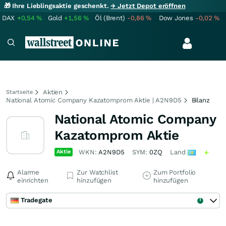
🎁 Ihre Lieblingsaktie geschenkt.
→ Jetzt Depot eröffnen
DAX
+0,54
%
Gold
+1,56
%
Öl (Brent)
-0,86
%
Dow Jones
-0,02
%
Aktien
Startseite
National Atomic Company Kazatomprom Aktie | A2N9D5
Bilanz
National Atomic Company
Kazatomprom Aktie
Aktie
WKN:
A2N9D5
SYM:
0ZQ
Land
Alarme
Zur Watchlist
Zum Portfolio
einrichten
hinzufügen
hinzufügen
Tradegate