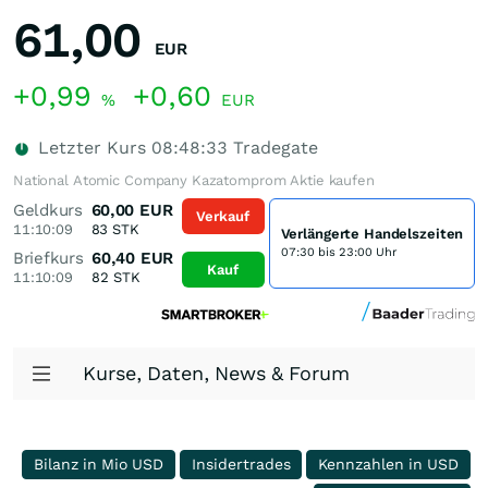
61,00
EUR
+0,99
+0,60
%
EUR
Letzter Kurs
08:48:33
Tradegate
National Atomic Company Kazatomprom Aktie kaufen
Geldkurs
60,00
EUR
Verkauf
11:10:09
83
STK
Verlängerte Handelszeiten
07:30 bis 23:00 Uhr
Briefkurs
60,40
EUR
Kauf
11:10:09
82
STK
Kurse, Daten, News & Forum
Bilanz in Mio USD
Insidertrades
Kennzahlen in USD