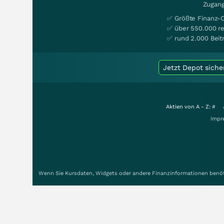
Zugang
✅ Größte Finanz-
✅ über 550.000 re
✅ rund 2.000 Beit
Jetzt Depot siche
Aktien von A - Z:
#
Impr
Wenn Sie Kursdaten, Widgets oder andere Finanzinformationen benöti
Unsere User schätzen wallstreet-online.de: 4.8 von 5 Sternen ermitt
Zeitverzögerung der Kursdaten: Deutsche Börsen +15 Min. NASDAQ +
Copyright © 1998-2026 Smartbroker Holding AG - Alle Rechte vorbeh