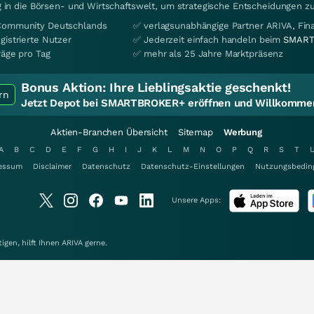
 in die Börsen- und Wirtschaftswelt, um strategische Entscheidungen zu
Community Deutschlands
✅ verlagsunabhängige Partner ARIVA, Fi
gistrierte Nutzer
✅ Jederzeit einfach handeln beim
SMART
räge pro Tag
✅ mehr als 25 Jahre Marktpräsenz
Bonus Aktion:
Ihre Lieblingsaktie geschenkt!
rn
Jetzt Depot bei SMARTBROKER+ eröffnen und Willkommen
Aktien-Branchen Übersicht
Sitemap
Werbung
A
B
C
D
E
F
G
H
I
J
K
L
M
N
O
P
Q
R
S
T
essum
Disclaimer
Datenschutz
Datenschutz-Einstellungen
Nutzungsbedin
Unsere Apps:
gen, hilft Ihnen
ARIVA
gerne.
elt aus 285 Bewertungen bei www.kagels-trading.de
15 Min. NYSE +20 Min. AMEX +20 Min. Dow Jones +15 Min. Alle Angaben ohne Gewäh
alten.