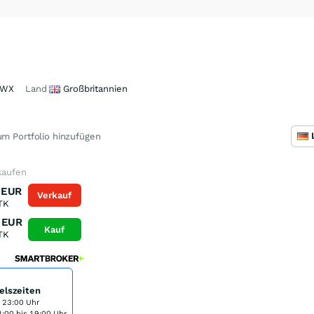
QWX
Land
Großbritannien
m Portfolio hinzufügen
 kaufen
EUR
Verkauf
TK
EUR
Kauf
TK
elszeiten
s 23:00 Uhr
:00 bis 19:00 Uhr