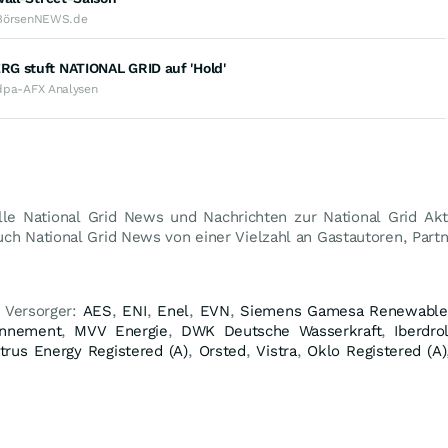
BörsenNEWS.de
G stuft NATIONAL GRID auf 'Hold'
dpa-AFX Analysen
lle National Grid News und Nachrichten zur National Grid Akti
ch National Grid News von einer Vielzahl an Gastautoren, Part
 Versorger:
AES
,
ENI
,
Enel
,
EVN
,
Siemens Gamesa Renewable
onnement
,
MVV Energie
,
DWK Deutsche Wasserkraft
,
Iberdro
trus Energy Registered (A)
,
Orsted
,
Vistra
,
Oklo Registered (A)