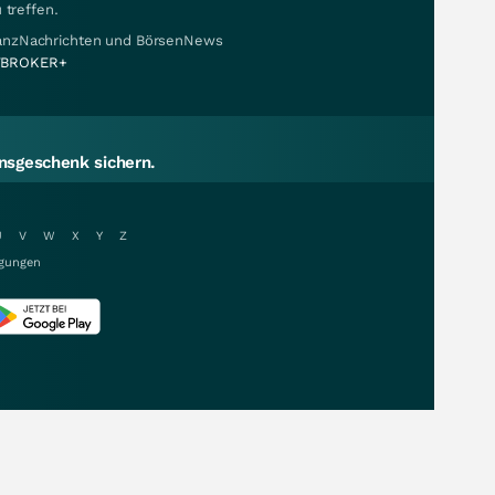
 treffen.
nanzNachrichten und BörsenNews
BROKER+
sgeschenk sichern.
U
V
W
X
Y
Z
gungen
r.