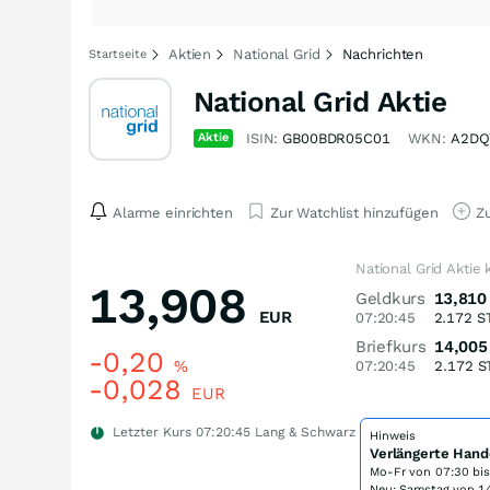
Aktien
National Grid
Nachrichten
Startseite
National Grid Aktie
Aktie
ISIN:
GB00BDR05C01
WKN:
A2D
Alarme einrichten
Zur Watchlist hinzufügen
Zu
National Grid Aktie
13,908
Geldkurs
13,810
EUR
07:20:45
2.172
S
Briefkurs
14,005
-0,20
%
07:20:45
2.172
S
-0,028
EUR
Letzter Kurs
07:20:45
Lang & Schwarz
Hinweis
Verlängerte Hand
Mo-Fr von
07:30 bi
Neu: Samstag von 14