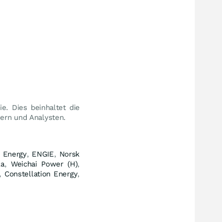
e. Dies beinhaltet die
nern und Analysten.
 Energy
,
ENGIE
,
Norsk
la
,
Weichai Power (H)
,
,
Constellation Energy
,