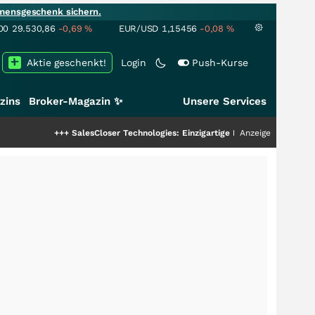
mensgeschenk sichern.
00
29.530,86
-0,69
%
EUR/USD
1,15456
-0,08
%
Aktie geschenkt!
Login
Push-Kurse
zins
Broker-Magazin ✨
Unsere Services
+++
SalesCloser Technologies: Einzigartige Leistung zieht die Top-Dogs an!
Anzeige