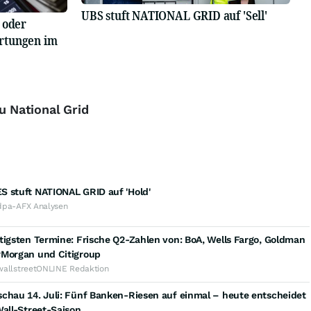
UBS stuft NATIONAL GRID auf 'Sell'
 oder
rtungen im
u National Grid
S stuft NATIONAL GRID auf 'Hold'
dpa-AFX Analysen
tigsten Termine: Frische Q2-Zahlen von: BoA, Wells Fargo, Goldman
PMorgan und Citigroup
wallstreetONLINE Redaktion
chau 14. Juli: Fünf Banken-Riesen auf einmal – heute entscheidet
Wall-Street-Saison