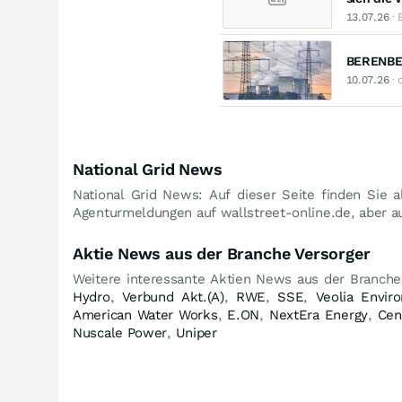
13.07.26
· 
BERENBER
10.07.26
· 
National Grid News
National Grid News: Auf dieser Seite finden Sie a
Agenturmeldungen auf wallstreet-online.de, aber au
Aktie News aus der Branche Versorger
Weitere interessante Aktien News aus der Branche
Hydro
,
Verbund Akt.(A)
,
RWE
,
SSE
,
Veolia Envir
American Water Works
,
E.ON
,
NextEra Energy
,
Cen
Nuscale Power
,
Uniper