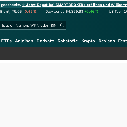
ie geschenkt.
→ Jetzt Depot bei SMARTBROKER+ eröffnen und Willkom
(Brent)
79,05
-0,49
%
Dow Jones
54.399,93
+0,46
%
US Tech 1
ETFs
Anleihen
Derivate
Rohstoffe
Krypto
Devisen
Fest