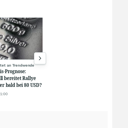
Peking pokert zu hoch
Das 
Europa sitzt beim
Gold
Handelsstreit mit China am
dort
längeren Hebel
suc
gestern 18:00
04.0
eitet an Trendwende
is-Prognose:
l bereitet Rallye
ber bald bei 80 USD?
11:00