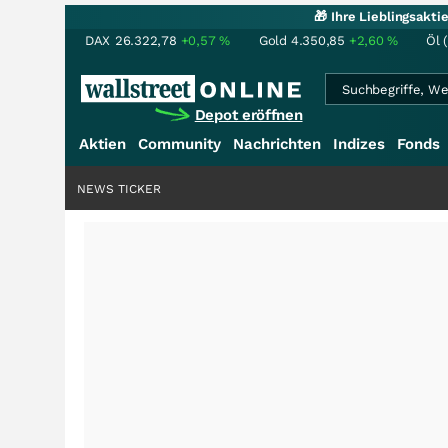
🎁 Ihre Lieblingsakt
DAX
26.322,78
+0,57
%
Gold
4.350,85
+2,60
%
Öl 
Depot eröffnen
Aktien
Community
Nachrichten
Indizes
Fonds
NEWS TICKER