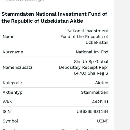
Spreads und Zuwendungen
Stammdaten National Investment Fund of
the Republic of Uzbekistan Aktie
National Investment
Name
Fund of the Republic of
Uzbekistan
Kurzname
National Inv Fnd
Shs UnSp Global
Namenszusatz
Depositary Receipt Repr
64700 Shs Reg S
Kategorie
Aktien
Aktientyp
Stammaktien
WKN
A42B1U
ISIN
US63654D1164
Symbol
UZNF