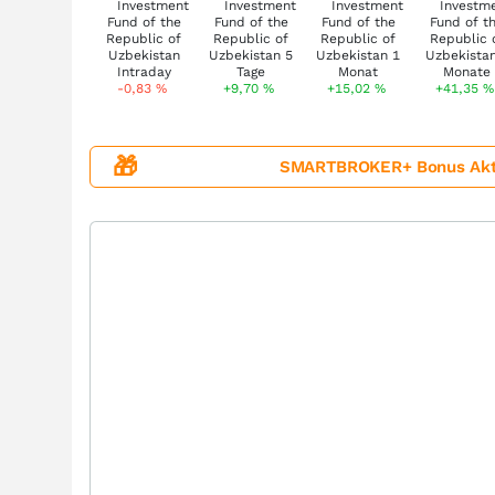
-0,83
%
+9,70
%
+15,02
%
+41,35
%
🎁
SMARTBROKER+ Bonus Aktion