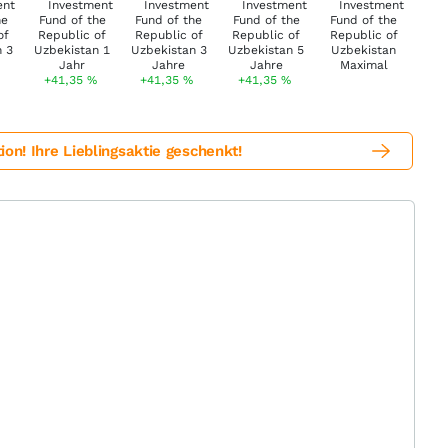
+41,35
%
+41,35
%
+41,35
%
! Ihre Lieblingsaktie geschenkt!