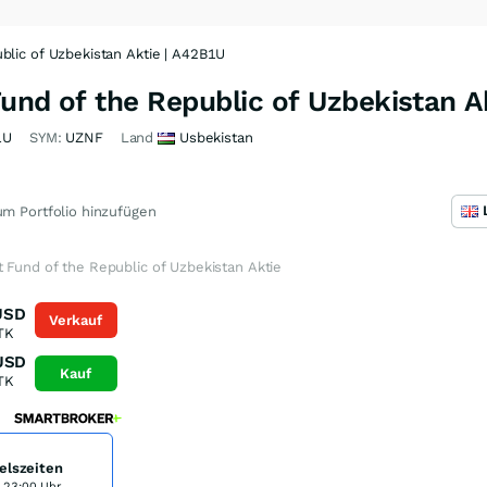
blic of Uzbekistan Aktie | A42B1U
und of the Republic of Uzbekistan A
1U
SYM:
UZNF
Land
Usbekistan
m Portfolio hinzufügen
 Fund of the Republic of Uzbekistan Aktie
USD
Verkauf
TK
USD
Kauf
TK
elszeiten
s 23:00 Uhr