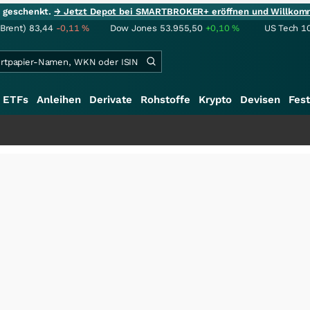
ie geschenkt.
→ Jetzt Depot bei SMARTBROKER+ eröffnen und Willkom
(Brent)
83,44
-0,11
%
Dow Jones
53.955,50
+0,10
%
US Tech 1
ETFs
Anleihen
Derivate
Rohstoffe
Krypto
Devisen
Fest