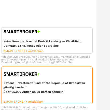
Keine Kompromisse bei Preis & Leistung — Ob Aktien,
Derivate, ETFs, Fonds oder Sparpläne
SMARTBROKER+ entdecken
*ab 500 EUR Ordervolumen über gettex, zzgl. marktüblicher Spreads
und Zuwendungen | ** zzgl. marktüblicher Spreads und
Zuwendungen, mögliche Steuern und ggf. SEC Gebühr
National Investment Fund of the Republic of Uzbekistan
günstig handeln
Über 95.000 Aktien an 29 Börsen handeln
SMARTBROKER+ entdecken
*ab 500 EUR Ordervolumen über gettex für 0€, zzgl. marktüblicher