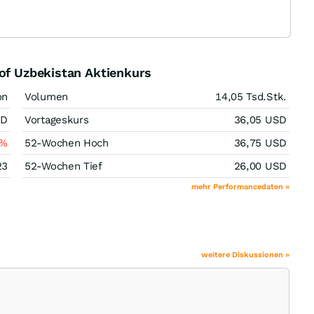
 of Uzbekistan Aktienkurs
on
Volumen
14,05 Tsd.
Stk.
SD
Vortageskurs
36,05
USD
%
52-Wochen Hoch
36,75
USD
23
52-Wochen Tief
26,00
USD
mehr Performancedaten »
weitere Diskussionen »