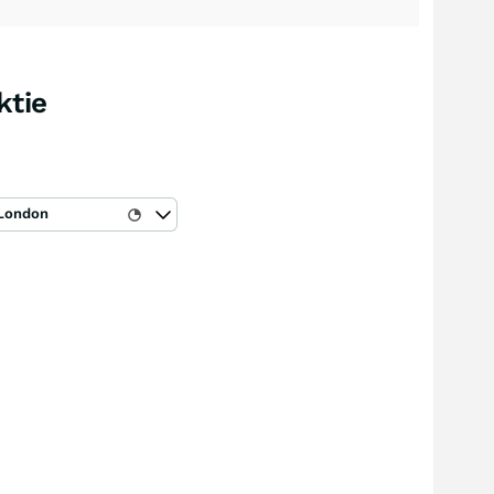
ktie
London