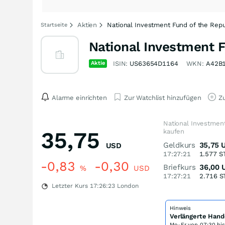
Aktien
National Investment Fund of the Repu
Startseite
National Investment F
Aktie
ISIN:
US63654D1164
WKN:
A42B
Alarme einrichten
Zur Watchlist hinzufügen
Zu
National Investment
35,75
kaufen
Geldkurs
35,75
USD
17:27:21
1.577
S
-0,83
-0,30
Briefkurs
36,00
%
USD
17:27:21
2.716
S
Letzter Kurs
17:26:23
London
Hinweis
Verlängerte Hand
Mo-Fr von
07:30 bi