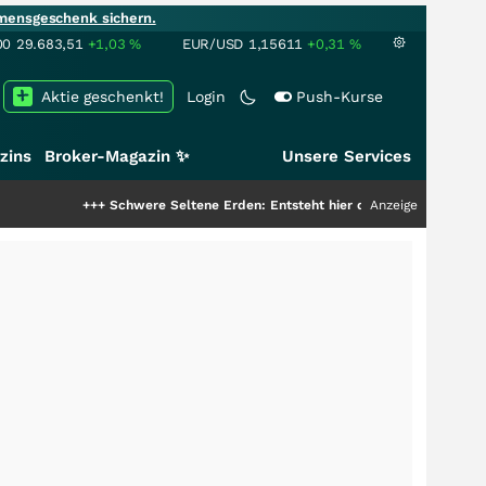
mensgeschenk sichern.
00
29.683,51
+1,03
%
EUR/USD
1,15611
+0,31
%
Aktie geschenkt!
Login
Push-Kurse
zins
Broker-Magazin ✨
Unsere Services
+++
Schwere Seltene Erden: Entsteht hier die nächste Milliardenstory?
Anzeige
+++