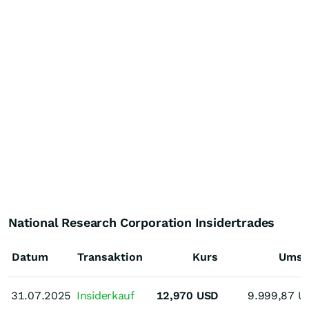
National Research Corporation Insidertrades
Datum
Transaktion
Kurs
Umsa
31.07.2025
31.07.2025
Insiderkauf
12,970
USD
9.999,87
U