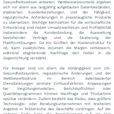
Gesundheitswesen anbieten. Wettbewerbsvorteile ergeben
sich vor allem aus langjährig aufgebauten Datenbeständen,
etablierten Kundenbeziehungen und der Fähigkeit,
regulatorische Anforderungen in praxistaugliche Produkte
zu übersetzen. Wichtige Kennzahlen für die wirtschaftliche
Entwicklung sind neben Umsatzwachstum und Profitabilität
insbesondere die Kundenbindung, die Ausweitung
bestehender Verträge und die Skalierung der
Plattformlösungen. Da ein Großteil der Kostenstruktur fix
ist, kann zusätzliches Volumen die Margen verbessern,
während stagnierende Nachfrage den Hebel in die
Gegenrichtung verstärkt.
Für Anleger sind vor allem die Abhängigkeit vom US-
Gesundheitssystem, regulatorische Änderungen und der
Wettbewerbsdruck im Bereich datenbasierter
Dienstleistungen zentrale Einflussfaktoren. Anpassungen
bei Vergütungsmodellen, Berichtspflichten oder
Qualitätsprogrammen können Nachfrage und Produktmix
spürbar verändern. Zudem besteht das Risiko, dass größere
Technologie- oder Beratungsunternehmen mit breiterem
Angebot in Teilbereiche des Geschäfts vordringen. Auf der
anderen Seite kann die Spezialisierung auf ein klar