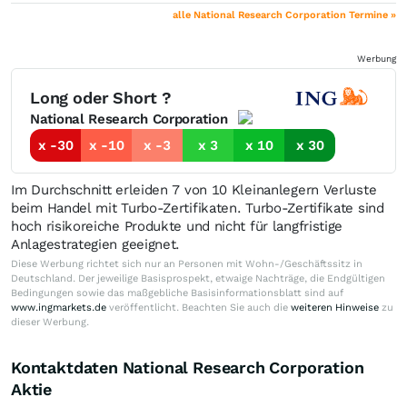
alle National Research Corporation Termine »
Werbung
Long oder Short ?
National Research Corporation
x -30
x -10
x -3
x 3
x 10
x 30
Im Durchschnitt erleiden 7 von 10 Kleinanlegern Verluste
beim Handel mit Turbo-Zertifikaten. Turbo-Zertifikate sind
hoch risikoreiche Produkte und nicht für langfristige
Anlagestrategien geeignet.
Diese Werbung richtet sich nur an Personen mit Wohn-/Geschäftssitz in
Deutschland. Der jeweilige Basisprospekt, etwaige Nachträge, die Endgültigen
Bedingungen sowie das maßgebliche Basisinformationsblatt sind auf
www.ingmarkets.de
veröffentlicht. Beachten Sie auch die
weiteren Hinweise
zu
dieser Werbung.
Kontaktdaten National Research Corporation
Aktie