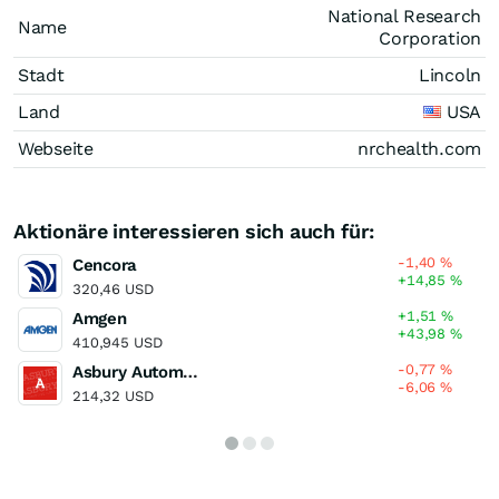
National Research
Name
Corporation
Stadt
Lincoln
Land
USA
Webseite
nrchealth.com
Aktionäre interessieren sich auch für:
-1,40
%
Cencora
+14,85
%
320,46 USD
+1,51
%
Amgen
+43,98
%
410,945 USD
-0,77
%
Asbury Automotive Group
-6,06
%
214,32 USD