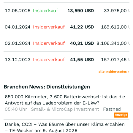
12.05.2025
12.05.2025
Insiderkauf
13,590
USD
33.975,00
U
04.01.2024
04.01.2024
Insiderverkauf
41,22
USD
189.612,00
U
02.01.2024
02.01.2024
Insiderverkauf
40,31
USD
8.106.341,00
U
13.12.2023
13.12.2023
Insiderverkauf
41,55
USD
157.017,45
U
alle Insidertrades »
Branchen News: Dienstleistungen
650.000 Kilometer, 3.600 Batteriewechsel: Ist das die
Antwort auf das Ladeproblem der E-Lkw?
05:40 Uhr · Small- & MicroCap Investment ·
Fastned
Anzeige
Danke, CO2! – Was Bäume über unser Klima erzählen
– TE-Wecker am 9. August 2026