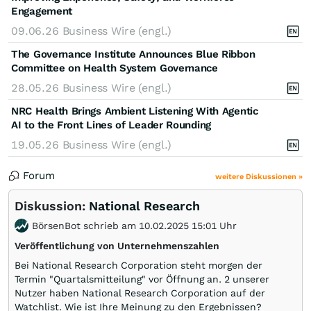
Engagement
09.06.26
Business Wire (engl.)
The Governance Institute Announces Blue Ribbon
Committee on Health System Governance
28.05.26
Business Wire (engl.)
NRC Health Brings Ambient Listening With Agentic
AI to the Front Lines of Leader Rounding
19.05.26
Business Wire (engl.)
Forum
weitere Diskussionen »
Diskussion:
National Research
BörsenBot schrieb am 10.02.2025 15:01 Uhr
Veröffentlichung von Unternehmenszahlen
Bei National Research Corporation steht morgen der
Termin "Quartalsmitteilung" vor Öffnung an. 2 unserer
Nutzer haben National Research Corporation auf der
Watchlist. Wie ist Ihre Meinung zu den Ergebnissen?