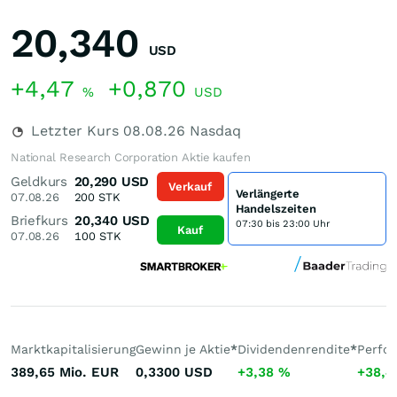
20,340
USD
+4,47
+0,870
%
USD
Letzter Kurs
08.08.26
Nasdaq
National Research Corporation Aktie kaufen
Geldkurs
20,290
USD
Verkauf
Verlängerte
07.08.26
200
STK
Handelszeiten
Briefkurs
20,340
USD
07:30 bis 23:00 Uhr
Kauf
07.08.26
100
STK
Marktkapitalisierung
Gewinn je Aktie
*
Dividendenrendite
*
Perfo
389,65 Mio.
EUR
0,3300
USD
+3,38
%
+38,