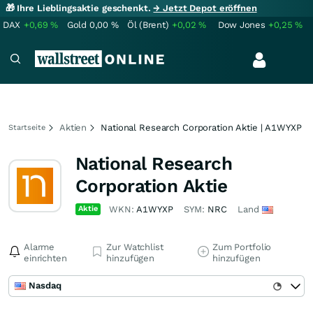
🎁 Ihre Lieblingsaktie geschenkt.
→ Jetzt Depot eröffnen
DAX
+0,69
%
Gold
0,00
%
Öl (Brent)
+0,02
%
Dow Jones
+0,25
%
Aktien
National Research Corporation Aktie | A1WYXP
Startseite
National Research
Corporation Aktie
Aktie
WKN:
A1WYXP
SYM:
NRC
Land
Alarme
Zur Watchlist
Zum Portfolio
einrichten
hinzufügen
hinzufügen
Nasdaq