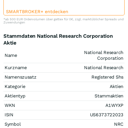
SMARTBROKER+ entdecken
*ab 500 EUR Ordervolumen über gettex für 0€, zzgl. marktüblicher Spreads und
Zuwendungen
Stammdaten National Research Corporation
Aktie
National Research
Name
Corporation
Kurzname
National Research
Namenszusatz
Registered Shs
Kategorie
Aktien
Aktientyp
Stammaktien
WKN
A1WYXP
ISIN
US6373722023
Symbol
NRC