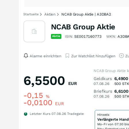
Aktien
NCAB Group Aktie | A3DBA2
Startseite
NCAB Group Aktie
Aktie
ISIN:
SE0017160773
WKN:
A3DB
Alarme einrichten
Zur Watchlist hinzufügen
Zu
NCAB Group Aktie 
6,5500
Geldkurs
6,4900
EUR
07.08.26
500
ST
Briefkurs
6,6100
-0,15
%
07.08.26
500
ST
-0,0100
EUR
Letzter Kurs
07.08.26
Tradegate
Hinweis
Verlängerte Hand
Mo-Fr von
07:30 bi
Neu: Samstag von 14