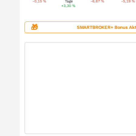
-0,15
%
-6,67
%
-5,19
%
+3,30
%
🎁
SMARTBROKER+ Bonus Aktion