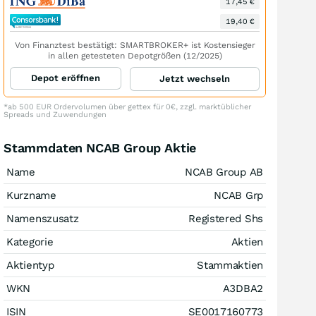
17,45 €
19,40 €
Von Finanztest bestätigt: SMARTBROKER+ ist Kostensieger
in allen getesteten Depotgrößen (12/2025)
Depot eröffnen
Jetzt wechseln
*ab 500 EUR Ordervolumen über gettex für 0€, zzgl. marktüblicher
Spreads und Zuwendungen
Stammdaten NCAB Group Aktie
Name
NCAB Group AB
Kurzname
NCAB Grp
Namenszusatz
Registered Shs
Kategorie
Aktien
Aktientyp
Stammaktien
WKN
A3DBA2
ISIN
SE0017160773