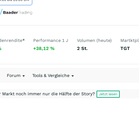
denrendite
*
Performance 1 J
Volumen (heute)
Martktpl
%
+38,12
%
2
St.
TGT
Forum
Tools & Vergleiche
r Markt noch immer nur die Hälfte der Story?
Jetzt lesen