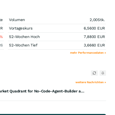
te
Volumen
2,00
Stk.
UR
Vortageskurs
6,5600
EUR
%
52-Wochen Hoch
7,8800
EUR
26
52-Wochen Tief
3,6660
EUR
mehr Performancedaten »
weitere Nachrichten »
Boomi wurde im Juni im 2026 Gartner Emerging Market Quadrant for No-Code-Agent-Builder als Pioneer ausgezeichnet