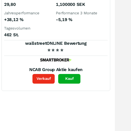
29,80
1,100000
SEK
Jahresperformance
Performance 3 Monate
+38,12
%
-5,19
%
Tagesvolumen
462 St.
wallstreetONLINE Bewertung
⭐
⭐
⭐
⭐
NCAB Group
Aktie kaufen
Verkauf
Kauf