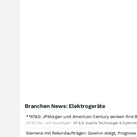
Branchen News: Elektrogeräte
**AT&S: JPMorgan und American Century senken ihre B
07:42 Uhr · wO Newsflash ·
AT & S Austria Technologie & Systemt
Siemens mit Rekordaufträgen: Gewinn steigt, Prognos