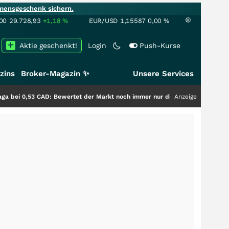
mensgeschenk sichern.
00
29.728,93
+1,18
%
EUR/USD
1,15587
0,00
%
Aktie geschenkt!
Login
Push-Kurse
zins
Broker-Magazin ✨
Unsere Services
 CAD: Bewertet der Markt noch immer nur die Hälfte der Story?
Anzeige
+++