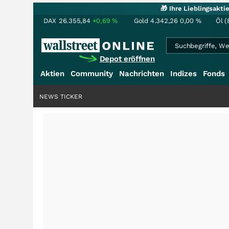
🎁 Ihre Lieblingsakt
DAX
26.355,84
+0,69
%
Gold
4.342,26
0,00
%
Öl (
Depot eröffnen
Aktien
Community
Nachrichten
Indizes
Fonds
NEWS TICKER