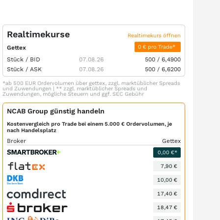
Realtimekurse
Realtimekurs öffnen
0 € pro Trade*
Gettex
Stück /
BID
07.08.26
500
/
6,4900
Stück /
ASK
07.08.26
500
/
6,6200
*ab 500 EUR Ordervolumen über gettex, zzgl. marktüblicher Spreads
und Zuwendungen | ** zzgl. marktüblicher Spreads und
Zuwendungen, mögliche Steuern und ggf. SEC Gebühr
NCAB Group günstig handeln
Kostenvergleich pro Trade bei einem 5.000 € Ordervolumen, je
nach Handelsplatz
Broker
Gettex
0,00 €*
7,90 €
10,00 €
17,40 €
18,47 €