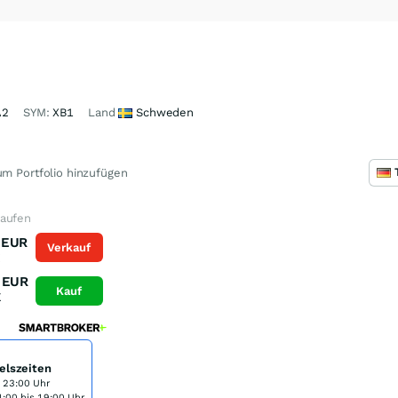
A2
SYM:
XB1
Land
Schweden
m Portfolio hinzufügen
kaufen
EUR
Verkauf
K
EUR
Kauf
K
elszeiten
s 23:00 Uhr
:00 bis 19:00 Uhr