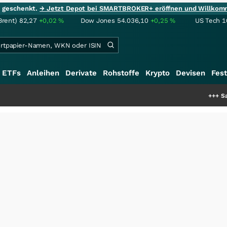
ie geschenkt.
→ Jetzt Depot bei SMARTBROKER+ eröffnen und Willkom
Brent)
82,27
+0,02
%
Dow Jones
54.036,10
+0,25
%
US Tech 1
ETFs
Anleihen
Derivate
Rohstoffe
Krypto
Devisen
Fest
+++
Saga bei 0,53