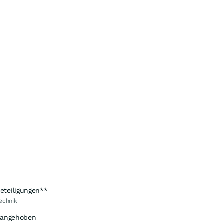
eteiligungen**
echnik
e angehoben