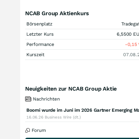
NCAB Group Aktienkurs
Börsenplatz
Tradega
Letzter Kurs
6,5500
E
Performance
-0,15
Kurszeit
07.08.
Neuigkeiten zur NCAB Group Aktie
Nachrichten
16.06.26
Business Wire (dt.)
Forum