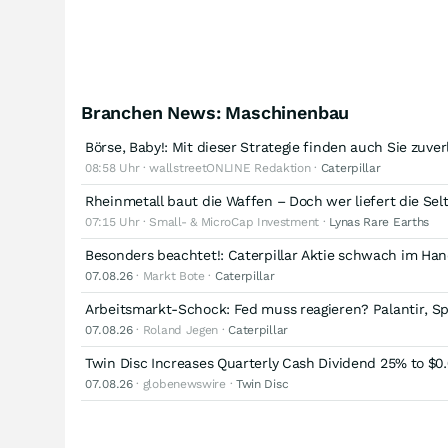
Branchen News: Maschinenbau
Börse, Baby!: Mit dieser Strategie finden auch Sie zuve
08:58 Uhr · wallstreetONLINE Redaktion ·
Caterpillar
Rheinmetall baut die Waffen – Doch wer liefert die Se
07:15 Uhr · Small- & MicroCap Investment ·
Lynas Rare Earths
Besonders beachtet!: Caterpillar Aktie schwach im Han
07.08.26
· Markt Bote ·
Caterpillar
Arbeitsmarkt-Schock: Fed muss reagieren? Palantir, S
07.08.26
· Roland Jegen ·
Caterpillar
Twin Disc Increases Quarterly Cash Dividend 25% to $0
07.08.26
· globenewswire ·
Twin Disc