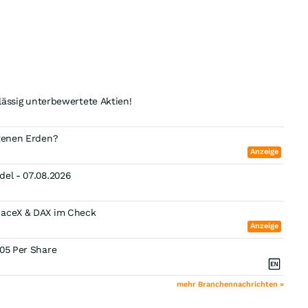
rlässig unterbewertete Aktien!
ltenen Erden?
Anzeige
del - 07.08.2026
paceX & DAX im Check
Anzeige
.05 Per Share
mehr Branchennachrichten »