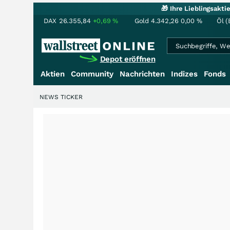
🎁 Ihre Lieblingsakt
DAX
26.355,84
+0,69
%
Gold
4.342,26
0,00
%
Öl (
Depot eröffnen
Aktien
Community
Nachrichten
Indizes
Fonds
NEWS TICKER