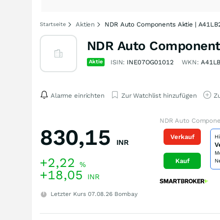
Aktien
NDR Auto Components Aktie | A41LB
Startseite
NDR Auto Components
Aktie
ISIN:
INE07OG01012
WKN:
A41L
Alarme einrichten
Zur Watchlist hinzufügen
Zu
NDR Auto Componen
830,15
Verkauf
H
INR
V
M
+2,22
Kauf
N
%
+18,05
INR
Letzter Kurs
07.08.26
Bombay