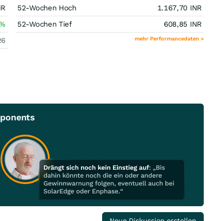
NR
52-Wochen Hoch
1.167,70
INR
%
52-Wochen Tief
608,85
INR
mehr Performancedaten »
26
mponents
Neue Diskussion erstellen