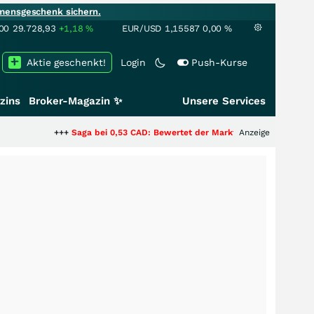
mensgeschenk sichern.
00
29.728,93
+1,18
%
EUR/USD
1,15587
0,00
%
Aktie geschenkt!
Login
Push-Kurse
zins
Broker-Magazin ✨
Unsere Services
+++
Saga bei 0,53 CAD: Bewertet der Markt noch immer nur die Hälfte der
Anzeige