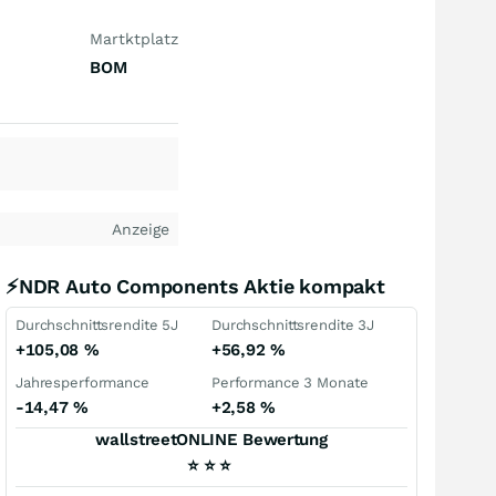
Martktplatz
BOM
Anzeige
⚡NDR Auto Components Aktie kompakt
Durchschnittsrendite 5J
Durchschnittsrendite 3J
+105,08
%
+56,92
%
Jahresperformance
Performance 3 Monate
-14,47
%
+2,58
%
wallstreetONLINE Bewertung
⭐
⭐
⭐