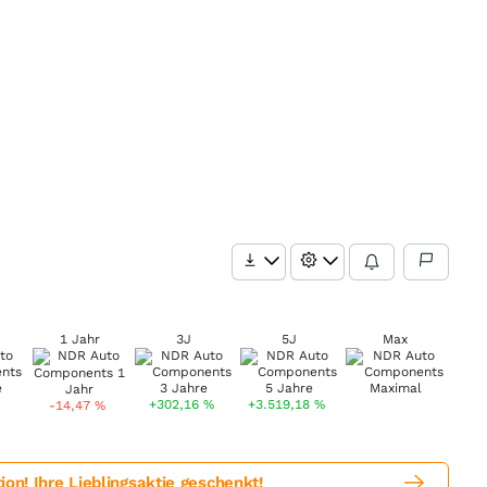
1 Jahr
3J
5J
Max
+302,16
%
+3.519,18
%
-14,47
%
! Ihre Lieblingsaktie geschenkt!