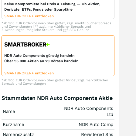
Keine Kompromisse bei Preis & Leistung — Ob Aktien,
Derivate, ETFs, Fonds oder Sparpläne
SMARTBROKER+ entdecken
*ab 500 EUR Ordervolumen über gettex, zzgl. marktüblicher Spreads
und Zuwendungen | ** zzgl. marktüblicher Spreads und
Zuwendungen, mögliche Steuern und ggf. SEC Gebühr
NDR Auto Components günstig handeln
Über 95.000 Aktien an 29 Börsen handeln
SMARTBROKER+ entdecken
*ab 500 EUR Ordervolumen über gettex für 0€, zzgl. marktüblicher
Spreads und Zuwendungen
Stammdaten NDR Auto Components Aktie
NDR Auto Components
Name
Ltd
Kurzname
NDR Auto Comp
Namenszusatz
Registered Shs