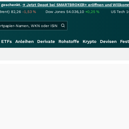
ie geschenkt.
→ Jetzt Depot bei SMARTBROKER+ eröffnen und Willkom
Brent)
82,26
-1,53
%
Dow Jones
54.036,10
+0,25
%
US Tech 1
ETFs
Anleihen
Derivate
Rohstoffe
Krypto
Devisen
Fest