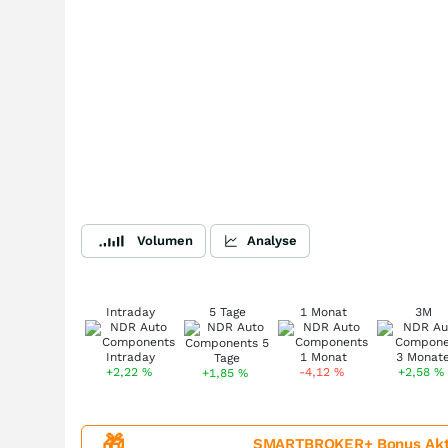
Volumen
Analyse
Intraday
5 Tage
1 Monat
3M
+2,22
%
-4,12
%
+2,58
%
+1,85
%
🎁
SMARTBROKER+ Bonus Aktion