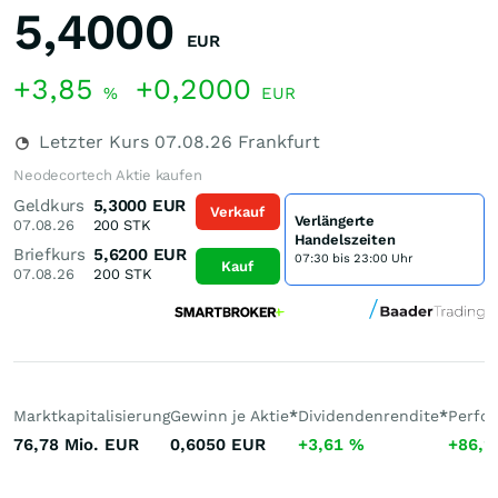
5,4000
EUR
+3,85
+0,2000
%
EUR
Letzter Kurs
07.08.26
Frankfurt
Neodecortech Aktie kaufen
Geldkurs
5,3000
EUR
Verkauf
Verlängerte
07.08.26
200
STK
Handelszeiten
Briefkurs
5,6200
EUR
07:30 bis 23:00 Uhr
Kauf
07.08.26
200
STK
Marktkapitalisierung
Gewinn je Aktie
*
Dividendenrendite
*
Perfo
76,78 Mio.
EUR
0,6050
EUR
+3,61
%
+86,