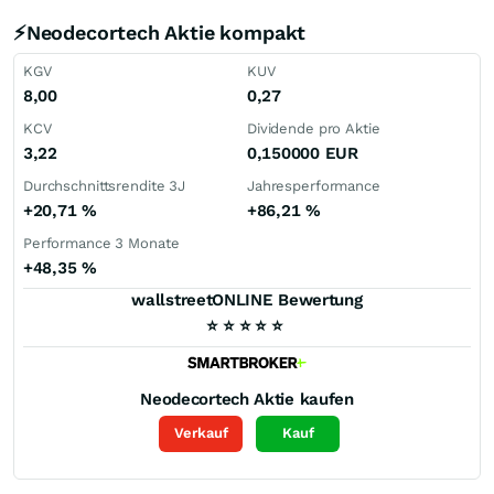
⚡Neodecortech Aktie kompakt
KGV
KUV
8,00
0,27
KCV
Dividende pro Aktie
3,22
0,150000
EUR
Durchschnittsrendite 3J
Jahresperformance
+20,71
%
+86,21
%
Performance 3 Monate
+48,35
%
wallstreetONLINE Bewertung
⭐
⭐
⭐
⭐
⭐
Neodecortech
Aktie kaufen
Verkauf
Kauf