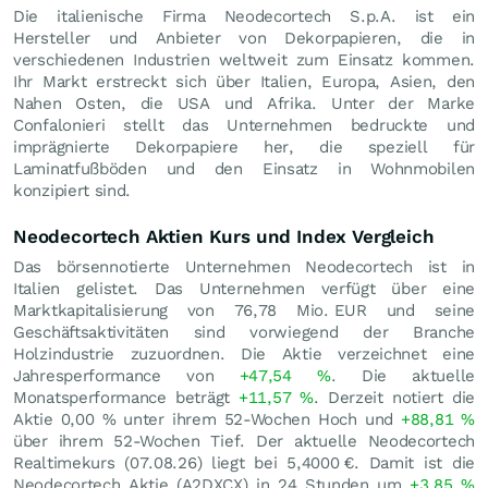
Die italienische Firma Neodecortech S.p.A. ist ein
Hersteller und Anbieter von Dekorpapieren, die in
verschiedenen Industrien weltweit zum Einsatz kommen.
Ihr Markt erstreckt sich über Italien, Europa, Asien, den
Nahen Osten, die USA und Afrika. Unter der Marke
Confalonieri stellt das Unternehmen bedruckte und
imprägnierte Dekorpapiere her, die speziell für
Laminatfußböden und den Einsatz in Wohnmobilen
konzipiert sind.
Neodecortech Aktien Kurs und Index Vergleich
Das börsennotierte Unternehmen Neodecortech ist in
Italien gelistet. Das Unternehmen verfügt über eine
Marktkapitalisierung von 76,78 Mio.
EUR
und seine
Geschäftsaktivitäten sind vorwiegend der Branche
Holzindustrie zuzuordnen. Die Aktie verzeichnet eine
Jahresperformance von
+47,54
%
. Die aktuelle
Monatsperformance beträgt
+11,57
%
. Derzeit notiert die
Aktie
0,00
%
unter ihrem 52-Wochen Hoch und
+88,81
%
über ihrem 52-Wochen Tief. Der aktuelle Neodecortech
Realtimekurs (
07.08.26
) liegt bei 5,4000
€
. Damit ist die
Neodecortech Aktie (A2DXCX) in 24 Stunden um
+3,85
%