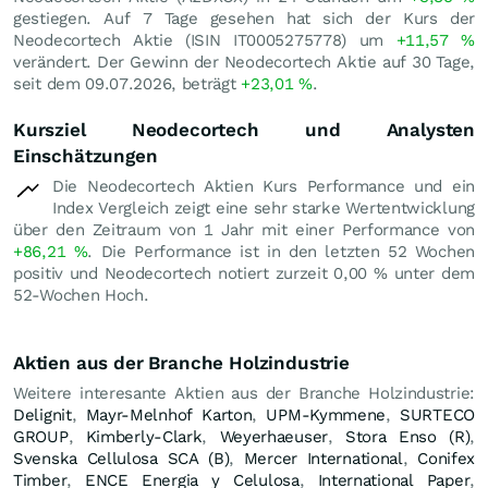
gestiegen. Auf 7 Tage gesehen hat sich der Kurs der
Neodecortech Aktie (ISIN IT0005275778) um
+11,57
%
verändert. Der Gewinn der Neodecortech Aktie auf 30 Tage,
seit dem 09.07.2026, beträgt
+23,01
%
.
Kursziel Neodecortech und Analysten
Einschätzungen
Die Neodecortech Aktien Kurs Performance und ein
Index Vergleich zeigt eine sehr starke Wertentwicklung
über den Zeitraum von 1 Jahr mit einer Performance von
+86,21
%
. Die Performance ist in den letzten 52 Wochen
positiv und Neodecortech notiert zurzeit
0,00
%
unter dem
52-Wochen Hoch.
Aktien aus der Branche Holzindustrie
Weitere interesante Aktien aus der Branche Holzindustrie:
Delignit
,
Mayr-Melnhof Karton
,
UPM-Kymmene
,
SURTECO
GROUP
,
Kimberly-Clark
,
Weyerhaeuser
,
Stora Enso (R)
,
Svenska Cellulosa SCA (B)
,
Mercer International
,
Conifex
Timber
,
ENCE Energia y Celulosa
,
International Paper
,