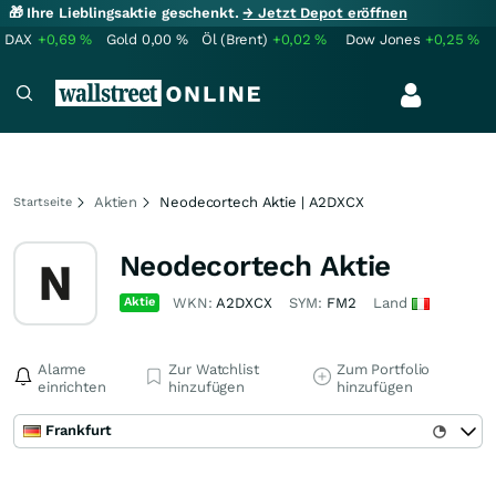
🎁 Ihre Lieblingsaktie geschenkt.
→ Jetzt Depot eröffnen
DAX
+0,69
%
Gold
0,00
%
Öl (Brent)
+0,02
%
Dow Jones
+0,25
%
Aktien
Neodecortech Aktie | A2DXCX
Startseite
Neodecortech Aktie
Aktie
WKN:
A2DXCX
SYM:
FM2
Land
Alarme
Zur Watchlist
Zum Portfolio
einrichten
hinzufügen
hinzufügen
Frankfurt