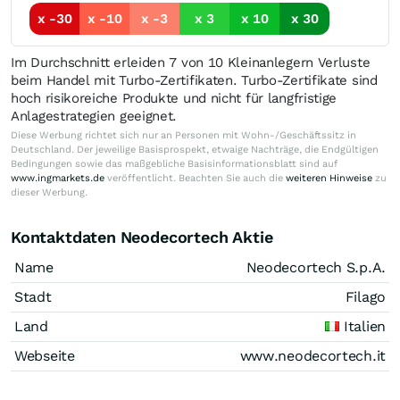
x -30
x -10
x -3
x 3
x 10
x 30
Im Durchschnitt erleiden 7 von 10 Kleinanlegern Verluste
beim Handel mit Turbo-Zertifikaten. Turbo-Zertifikate sind
hoch risikoreiche Produkte und nicht für langfristige
Anlagestrategien geeignet.
Diese Werbung richtet sich nur an Personen mit Wohn-/Geschäftssitz in
Deutschland. Der jeweilige Basisprospekt, etwaige Nachträge, die Endgültigen
Bedingungen sowie das maßgebliche Basisinformationsblatt sind auf
www.ingmarkets.de
veröffentlicht. Beachten Sie auch die
weiteren Hinweise
zu
dieser Werbung.
Kontaktdaten Neodecortech Aktie
Name
Neodecortech S.p.A.
Stadt
Filago
Land
Italien
Webseite
www.neodecortech.it