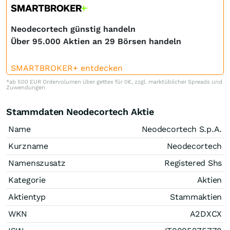
Neodecortech günstig handeln
Über 95.000 Aktien an 29 Börsen handeln
SMARTBROKER+ entdecken
*ab 500 EUR Ordervolumen über gettex für 0€, zzgl. marktüblicher Spreads und
Zuwendungen
Stammdaten Neodecortech Aktie
Name
Neodecortech S.p.A.
Kurzname
Neodecortech
Namenszusatz
Registered Shs
Kategorie
Aktien
Aktientyp
Stammaktien
WKN
A2DXCX