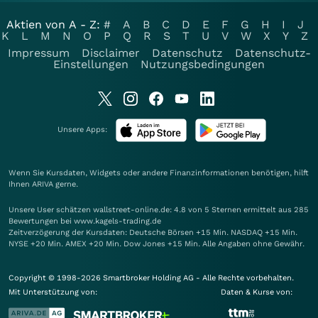
Aktien von A - Z:
#
A
B
C
D
E
F
G
H
I
J
K
L
M
N
O
P
Q
R
S
T
U
V
W
X
Y
Z
Impressum
Disclaimer
Datenschutz
Datenschutz-
Einstellungen
Nutzungsbedingungen
Unsere Apps:
Wenn Sie Kursdaten, Widgets oder andere Finanzinformationen benötigen, hilft
Ihnen
ARIVA
gerne.
Unsere User schätzen wallstreet-online.de: 4.8 von 5 Sternen ermittelt aus 285
Bewertungen bei www.kagels-trading.de
Zeitverzögerung der Kursdaten: Deutsche Börsen +15 Min. NASDAQ +15 Min.
NYSE +20 Min. AMEX +20 Min. Dow Jones +15 Min. Alle Angaben ohne Gewähr.
Copyright © 1998-2026 Smartbroker Holding AG - Alle Rechte vorbehalten.
Mit Unterstützung von:
Daten & Kurse von: