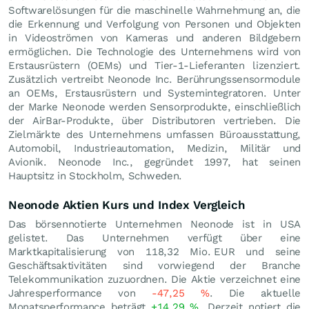
Softwarelösungen für die maschinelle Wahrnehmung an, die
die Erkennung und Verfolgung von Personen und Objekten
in Videoströmen von Kameras und anderen Bildgebern
ermöglichen. Die Technologie des Unternehmens wird von
Erstausrüstern (OEMs) und Tier-1-Lieferanten lizenziert.
Zusätzlich vertreibt Neonode Inc. Berührungssensormodule
an OEMs, Erstausrüstern und Systemintegratoren. Unter
der Marke Neonode werden Sensorprodukte, einschließlich
der AirBar-Produkte, über Distributoren vertrieben. Die
Zielmärkte des Unternehmens umfassen Büroausstattung,
Automobil, Industrieautomation, Medizin, Militär und
Avionik. Neonode Inc., gegründet 1997, hat seinen
Hauptsitz in Stockholm, Schweden.
Neonode Aktien Kurs und Index Vergleich
Das börsennotierte Unternehmen Neonode ist in USA
gelistet. Das Unternehmen verfügt über eine
Marktkapitalisierung von 118,32 Mio.
EUR
und seine
Geschäftsaktivitäten sind vorwiegend der Branche
Telekommunikation zuzuordnen. Die Aktie verzeichnet eine
Jahresperformance von
-47,25
%
. Die aktuelle
Monatsperformance beträgt
+14,29
%
. Derzeit notiert die