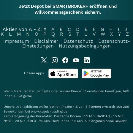
Jetzt Depot bei SMARTBROKER+ eröffnen und
Willkommensgeschenk sichern.
Aktien von A - Z:
#
A
B
C
D
E
F
G
H
I
J
K
L
M
N
O
P
Q
R
S
T
U
V
W
X
Y
Z
Impressum
Disclaimer
Datenschutz
Datenschutz-
Einstellungen
Nutzungsbedingungen
Unsere Apps:
Wenn Sie Kursdaten, Widgets oder andere Finanzinformationen benötigen, hilft
Ihnen
ARIVA
gerne.
Unsere User schätzen wallstreet-online.de: 4.8 von 5 Sternen ermittelt aus 285
Bewertungen bei www.kagels-trading.de
Zeitverzögerung der Kursdaten: Deutsche Börsen +15 Min. NASDAQ +15 Min.
NYSE +20 Min. AMEX +20 Min. Dow Jones +15 Min. Alle Angaben ohne Gewähr.