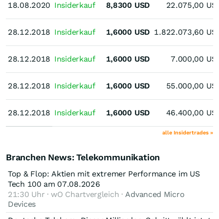
18.08.2020
18.08.2020
Insiderkauf
8,8300
USD
22.075,00
US
28.12.2018
28.12.2018
Insiderkauf
1,6000
USD
1.822.073,60
US
28.12.2018
28.12.2018
Insiderkauf
1,6000
USD
7.000,00
US
28.12.2018
28.12.2018
Insiderkauf
1,6000
USD
55.000,00
US
28.12.2018
28.12.2018
Insiderkauf
1,6000
USD
46.400,00
US
alle Insidertrades »
Branchen News: Telekommunikation
Top & Flop: Aktien mit extremer Performance im US
Tech 100 am 07.08.2026
21:30 Uhr · wO Chartvergleich ·
Advanced Micro
Devices