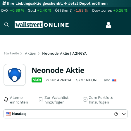
🎁 Ihre Lieblingsaktie geschenkt.
→ Jetzt Depot eröffnen
DAX
+0,69
%
Gold
+2,40
%
Öl (Brent)
-1,53
%
Dow Jones
+0,25
%
Aktien
Neonode Aktie | A2N6YA
Startseite
Neonode Aktie
Aktie
WKN:
A2N6YA
SYM:
NEON
Land
Alarme
Zur Watchlist
Zum Portfolio
einrichten
hinzufügen
hinzufügen
Nasdaq