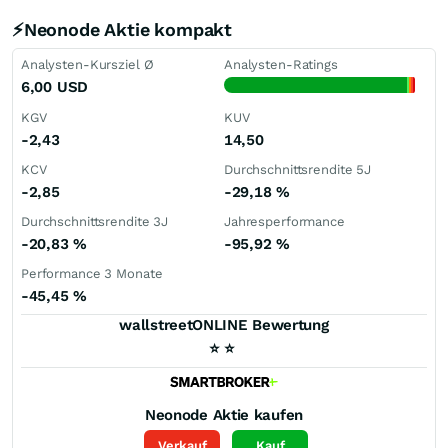
⚡Neonode Aktie kompakt
Analysten-Kursziel Ø
Analysten-Ratings
6,00
USD
KGV
KUV
-2,43
14,50
KCV
Durchschnittsrendite 5J
-2,85
-29,18
%
Durchschnittsrendite 3J
Jahresperformance
-20,83
%
-95,92
%
Performance 3 Monate
-45,45
%
wallstreetONLINE Bewertung
⭐
⭐
Neonode
Aktie kaufen
Verkauf
Kauf