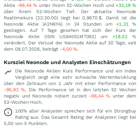
Aktie
-96,44
%
unter ihrem 52-Wochen Hoch und
+33,19
%
über ihrem 52-Wochen Tief. Der aktuelle Neonode
Realtimekurs (22:30:00) liegt bei 0,9670
$
. Damit ist die
Neonode Aktie (A2N6YA) in 24 Stunden um
+1,31
%
gestiegen. Auf 7 Tage gesehen hat sich der Kurs der
Neonode Aktie (ISIN US64051M7092) um
+18,52
%
verändert. Der Verlust der Neonode Aktie auf 30 Tage, seit
dem 08.07.2026, beträgt
-4,00
%
.
Kursziel Neonode und Analysten Einschätzungen
Die Neonode Aktien Kurs Performance und ein Index
Vergleich zeigt eine sehr schwache Wertentwicklung
über den Zeitraum von 1 Jahr mit einer Performance von
-95,92
%
. Die Performance ist in den letzten 52 Wochen
negativ und Neonode notiert zurzeit
-96,44
%
unter dem
52-Wochen Hoch.
100% aller Analysten sprechen sich für ein Strongbuy
Rating aus. Das Gesamt Rating der Analysten liegt bei
5,00 von 5 Punkten.