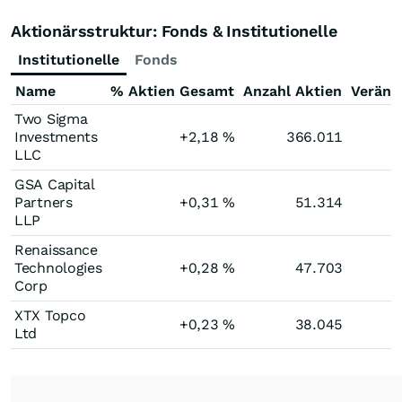
Aktionärsstruktur: Fonds & Institutionelle
Institutionelle
Fonds
Name
% Aktien Gesamt
Anzahl Aktien
Veränd
Two Sigma
Investments
+2,18
%
366.011
LLC
GSA Capital
Partners
+0,31
%
51.314
LLP
Renaissance
Technologies
+0,28
%
47.703
Corp
XTX Topco
+0,23
%
38.045
Ltd