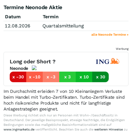
Termine Neonode Aktie
Datum
Termin
12.08.2026
Quartalsmitteilung
alle Neonode Termine »
Werbung
Long oder Short ?
Neonode
x -30
x -10
x -3
x 3
x 10
x 30
Im Durchschnitt erleiden 7 von 10 Kleinanlegern Verluste
beim Handel mit Turbo-Zertifikaten. Turbo-Zertifikate sind
hoch risikoreiche Produkte und nicht für langfristige
Anlagestrategien geeignet.
Diese Werbung richtet sich nur an Personen mit Wohn-/Geschäftssitz in
Deutschland. Der jeweilige Basisprospekt, etwaige Nachträge, die Endgültigen
Bedingungen sowie das maßgebliche Basisinformationsblatt sind auf
www.ingmarkets.de
veröffentlicht. Beachten Sie auch die
weiteren Hinweise
zu