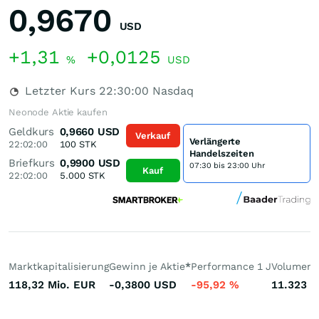
0,9670
USD
+1,31
+0,0125
%
USD
Letzter Kurs
22:30:00
Nasdaq
Neonode Aktie kaufen
Geldkurs
0,9660
USD
Verkauf
Verlängerte
22:02:00
100
STK
Handelszeiten
Briefkurs
0,9900
USD
07:30 bis 23:00 Uhr
Kauf
22:02:00
5.000
STK
Marktkapitalisierung
Gewinn je Aktie
*
Performance 1 J
Volumen 
118,32 Mio.
EUR
-0,3800
USD
-95,92
%
11.323
S