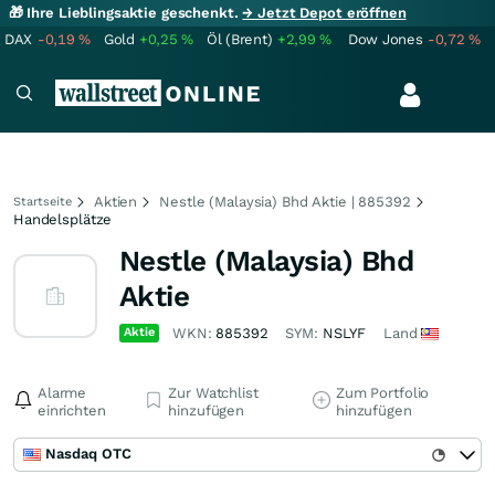
🎁 Ihre Lieblingsaktie geschenkt.
→ Jetzt Depot eröffnen
DAX
-0,19
%
Gold
+0,25
%
Öl (Brent)
+2,99
%
Dow Jones
-0,72
%
Aktien
Nestle (Malaysia) Bhd Aktie | 885392
Startseite
Handelsplätze
Nestle (Malaysia) Bhd
Aktie
Aktie
WKN:
885392
SYM:
NSLYF
Land
Alarme
Zur Watchlist
Zum Portfolio
einrichten
hinzufügen
hinzufügen
Nasdaq OTC