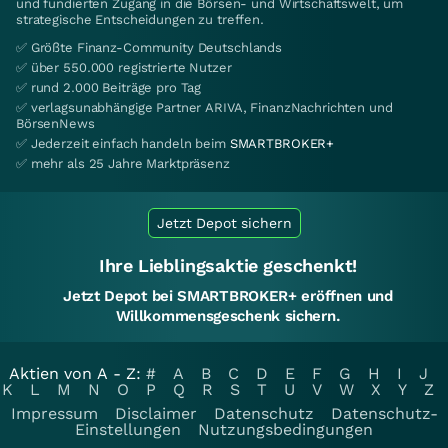
und fundierten Zugang in die Börsen- und Wirtschaftswelt, um
strategische Entscheidungen zu treffen.
✅ Größte Finanz-Community Deutschlands
✅ über 550.000 registrierte Nutzer
✅ rund 2.000 Beiträge pro Tag
✅ verlagsunabhängige Partner ARIVA, FinanzNachrichten und
BörsenNews
✅ Jederzeit einfach handeln beim
SMARTBROKER+
✅ mehr als 25 Jahre Marktpräsenz
Jetzt Depot sichern
Ihre Lieblingsaktie geschenkt!
Jetzt Depot bei SMARTBROKER+ eröffnen und
Willkommensgeschenk sichern.
Aktien von A - Z:
#
A
B
C
D
E
F
G
H
I
J
K
L
M
N
O
P
Q
R
S
T
U
V
W
X
Y
Z
Impressum
Disclaimer
Datenschutz
Datenschutz-
Einstellungen
Nutzungsbedingungen