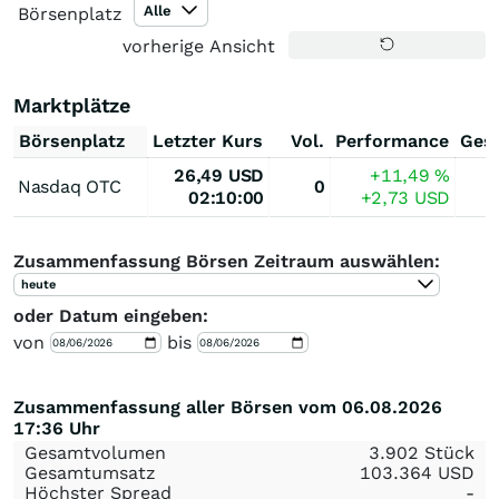
Alle
Börsenplatz
vorherige Ansicht
Marktplätze
Börsenplatz
Letzter Kurs
Vol.
Performance
Ges
26,49
USD
+11,49
%
Nasdaq OTC
0
02:10:00
+2,73
USD
Zusammenfassung Börsen Zeitraum auswählen:
heute
oder Datum eingeben:
von
bis
Zusammenfassung aller Börsen vom 06.08.2026
17:36 Uhr
Gesamtvolumen
3.902 Stück
Gesamtumsatz
103.364
USD
Höchster Spread
-