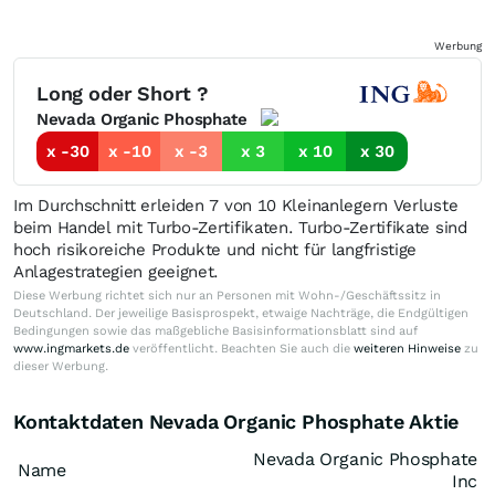
Werbung
Long oder Short ?
Nevada Organic Phosphate
x -30
x -10
x -3
x 3
x 10
x 30
Im Durchschnitt erleiden 7 von 10 Kleinanlegern Verluste
beim Handel mit Turbo-Zertifikaten. Turbo-Zertifikate sind
hoch risikoreiche Produkte und nicht für langfristige
Anlagestrategien geeignet.
Diese Werbung richtet sich nur an Personen mit Wohn-/Geschäftssitz in
Deutschland. Der jeweilige Basisprospekt, etwaige Nachträge, die Endgültigen
Bedingungen sowie das maßgebliche Basisinformationsblatt sind auf
www.ingmarkets.de
veröffentlicht. Beachten Sie auch die
weiteren Hinweise
zu
dieser Werbung.
Kontaktdaten Nevada Organic Phosphate Aktie
Nevada Organic Phosphate
Name
Inc