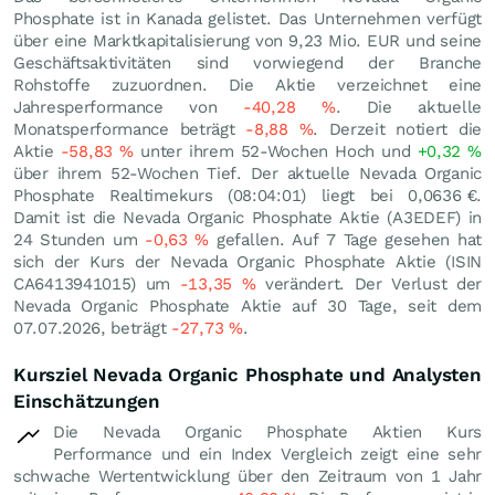
Phosphate ist in Kanada gelistet. Das Unternehmen verfügt
über eine Marktkapitalisierung von 9,23 Mio.
EUR
und seine
Geschäftsaktivitäten sind vorwiegend der Branche
Rohstoffe zuzuordnen. Die Aktie verzeichnet eine
Jahresperformance von
-40,28
%
. Die aktuelle
Monatsperformance beträgt
-8,88
%
. Derzeit notiert die
Aktie
-58,83
%
unter ihrem 52-Wochen Hoch und
+0,32
%
über ihrem 52-Wochen Tief. Der aktuelle Nevada Organic
Phosphate Realtimekurs (08:04:01) liegt bei 0,0636
€
.
Damit ist die Nevada Organic Phosphate Aktie (A3EDEF) in
24 Stunden um
-0,63
%
gefallen. Auf 7 Tage gesehen hat
sich der Kurs der Nevada Organic Phosphate Aktie (ISIN
CA6413941015) um
-13,35
%
verändert. Der Verlust der
Nevada Organic Phosphate Aktie auf 30 Tage, seit dem
07.07.2026, beträgt
-27,73
%
.
Kursziel Nevada Organic Phosphate und Analysten
Einschätzungen
Die Nevada Organic Phosphate Aktien Kurs
Performance und ein Index Vergleich zeigt eine sehr
schwache Wertentwicklung über den Zeitraum von 1 Jahr