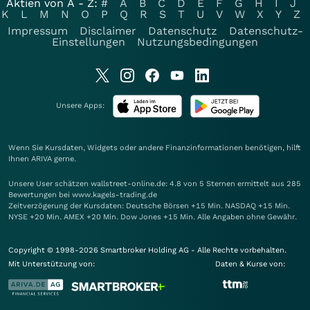
Aktien von A - Z:
#
A
B
C
D
E
F
G
H
I
J
K
L
M
N
O
P
Q
R
S
T
U
V
W
X
Y
Z
Impressum
Disclaimer
Datenschutz
Datenschutz-
Einstellungen
Nutzungsbedingungen
Unsere Apps:
Wenn Sie Kursdaten, Widgets oder andere Finanzinformationen benötigen, hilft
Ihnen
ARIVA
gerne.
Unsere User schätzen wallstreet-online.de: 4.8 von 5 Sternen ermittelt aus 285
Bewertungen bei www.kagels-trading.de
Zeitverzögerung der Kursdaten: Deutsche Börsen +15 Min. NASDAQ +15 Min.
NYSE +20 Min. AMEX +20 Min. Dow Jones +15 Min. Alle Angaben ohne Gewähr.
Copyright © 1998-2026 Smartbroker Holding AG - Alle Rechte vorbehalten.
Mit Unterstützung von:
Daten & Kurse von: