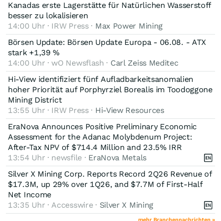
Kanadas erste Lagerstätte für Natürlichen Wasserstoff
besser zu lokalisieren
14:00 Uhr · IRW Press ·
Max Power Mining
Börsen Update: Börsen Update Europa - 06.08. - ATX
stark +1,39 %
14:00 Uhr · wO Newsflash ·
Carl Zeiss Meditec
Hi-View identifiziert fünf Aufladbarkeitsanomalien
hoher Priorität auf Porphyrziel Borealis im Toodoggone
Mining District
13:55 Uhr · IRW Press ·
Hi-View Resources
EraNova Announces Positive Preliminary Economic
Assessment for the Adanac Molybdenum Project:
After-Tax NPV of $714.4 Million and 23.5% IRR
13:54 Uhr · newsfile ·
EraNova Metals
Silver X Mining Corp. Reports Record 2Q26 Revenue of
$17.3M, up 29% over 1Q26, and $7.7M of First-Half
Net Income
13:35 Uhr · Accesswire ·
Silver X Mining
mehr Branchennachrichten »