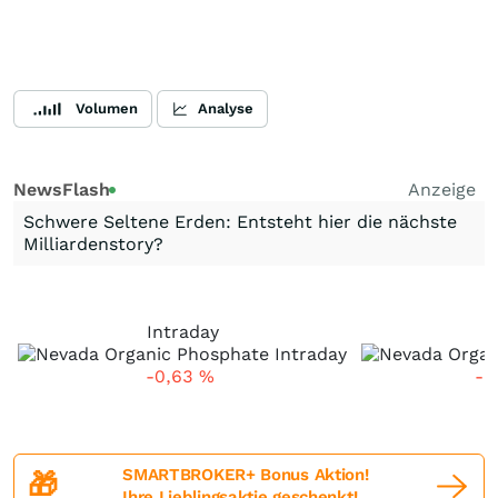
Volumen
Analyse
NewsFlash
Anzeige
Schwere Seltene Erden: Entsteht hier die nächste
Milliardenstory?
Intraday
-0,63
%
-1
SMARTBROKER+ Bonus Aktion!
🎁
Ihre Lieblingsaktie geschenkt!