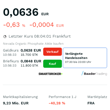
0,0636
EUR
-0,63
-0,0004
%
EUR
Letzter Kurs
08:04:01
Frankfurt
Nevada Organic Phosphate Aktie kaufen
Geldkurs
0,0638
EUR
Verkauf
Verlängerte
10:56:33
15.700
STK
Handelszeiten
Briefkurs
0,0848
EUR
07:30 bis 23:00 Uhr
Kauf
10:56:33
11.800
STK
Marktkapitalisierung
Performance 1 J
Martktplatz
9,23 Mio.
EUR
-40,28
%
FRA