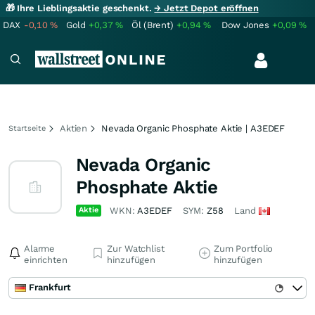
🎁 Ihre Lieblingsaktie geschenkt.
→ Jetzt Depot eröffnen
DAX
-0,10
%
Gold
+0,37
%
Öl (Brent)
+0,94
%
Dow Jones
+0,09
%
Aktien
Nevada Organic Phosphate Aktie | A3EDEF
Startseite
Nevada Organic
Phosphate Aktie
Aktie
WKN:
A3EDEF
SYM:
Z58
Land
Alarme
Zur Watchlist
Zum Portfolio
einrichten
hinzufügen
hinzufügen
Frankfurt