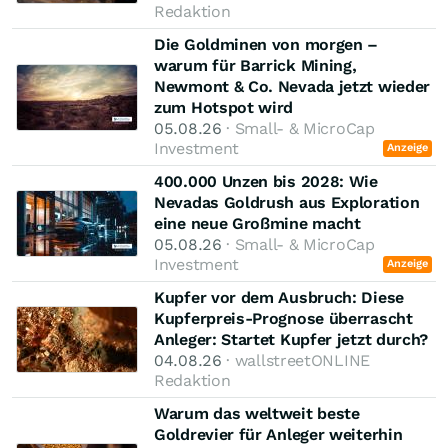
Redaktion
Die Goldminen von morgen –
warum für Barrick Mining,
Newmont & Co. Nevada jetzt wieder
zum Hotspot wird
05.08.26
· Small- & MicroCap
Investment
Anzeige
400.000 Unzen bis 2028: Wie
Nevadas Goldrush aus Exploration
eine neue Großmine macht
05.08.26
· Small- & MicroCap
Investment
Anzeige
Kupfer vor dem Ausbruch: Diese
Kupferpreis-Prognose überrascht
Anleger: Startet Kupfer jetzt durch?
04.08.26
· wallstreetONLINE
Redaktion
Warum das weltweit beste
Goldrevier für Anleger weiterhin