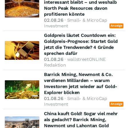
interessant bleibt – und weshalb
North Peak Resources davon
profitieren könnte
02.08.26
· Small- & MicroCap
Investment
Anzeige
Goldpreis läutet Countdown ein:
Goldpreis-Prognose: Startet Gold
jetzt die Trendwende? 4 Gründe
sprechen dafür
01.08.26
· wallstreetONLINE
Redaktion
Barrick Mining, Newmont & Co.
verdienen Milliarden – warum
Investoren jetzt wieder auf Gold-
Explorer blicken
01.08.26
· Small- & MicroCap
Investment
Anzeige
China kauft Gold! Sogar viel mehr
als gedacht? Barrick Mining,
Newmont und Lahontan Gold