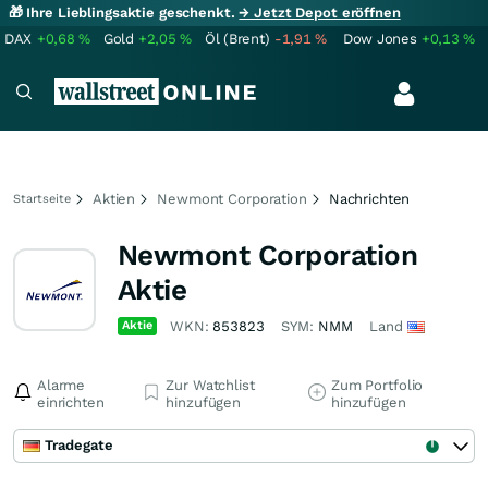
🎁 Ihre Lieblingsaktie geschenkt.
→ Jetzt Depot eröffnen
DAX
+0,68
%
Gold
+2,05
%
Öl (Brent)
-1,91
%
Dow Jones
+0,13
%
Aktien
Newmont Corporation
Nachrichten
Startseite
Newmont Corporation
Aktie
Aktie
WKN:
853823
SYM:
NMM
Land
Alarme
Zur Watchlist
Zum Portfolio
einrichten
hinzufügen
hinzufügen
Tradegate