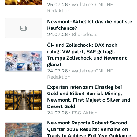
25.07.26
· wallstreetONLINE
Redaktion
Newmont-Aktie: Ist das die nächste
Kaufchance?
24.07.26
· Sharedeals
Öl- und Zollschock: DAX noch
ruhig: VW patzt, SAP gefragt,
Trumps Zollschock und Newmont
glänzt
24.07.26
· wallstreetONLINE
Redaktion
Experten raten zum Einstieg bei
Gold und Silber! Barrick Mining,
Newmont, First Majestic Silver und
Desert Gold!
24.07.26
· ESG Aktien
Newmont Reports Robust Second
Quarter 2026 Results; Remains on
Track to Achieve Full Year Guidance