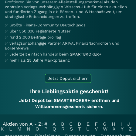
Profitieren Sie von unserem Alleinstellungsmerkmal als den
zentralen verlagsunabhängigen Wissens-Hub für einen aktuellen
und fundierten Zugang in die Börsen- und Wirtschaftswelt, um
strategische Entscheidungen zu treffen.
✅ Größte Finanz-Community Deutschlands
✅ über 550.000 registrierte Nutzer
✅ rund 2.000 Beiträge pro Tag
✅ verlagsunabhängige Partner ARIVA, FinanzNachrichten und
BörsenNews
✅ Jederzeit einfach handeln beim
SMARTBROKER+
✅ mehr als 25 Jahre Marktpräsenz
Jetzt Depot sichern
Ihre Lieblingsaktie geschenkt!
Jetzt Depot bei SMARTBROKER+ eröffnen und
Willkommensgeschenk sichern.
Aktien von A - Z:
#
A
B
C
D
E
F
G
H
I
J
K
L
M
N
O
P
Q
R
S
T
U
V
W
X
Y
Z