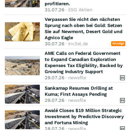
profitieren.
31.07.26
· ESG Aktien
Verpassen Sie nicht den nächsten
Sprung nach oben bei Gold: Setzen
Sie auf Newmont, Desert Gold und
Agnico Eagle
30.07.26
· inv3st.de
Anzeige
AME Calls on Federal Government
to Expand Canadian Exploration
Expenses Tax Eligibility, Backed by
Growing Industry Support
29.07.26
· newsfile
Sankamap Resumes Drilling at
Kuma; First Assays Pending
29.07.26
· newsfile
Awalé Closes $19 Million Strategic
Investment by Predictive Discovery
and Fortuna Mining
28.07.26
· newsfile