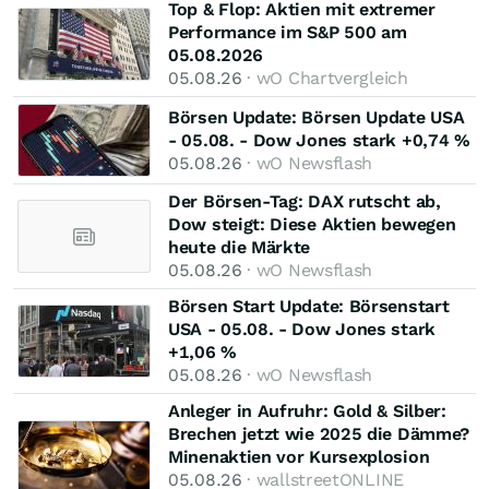
Top & Flop: Aktien mit extremer
Performance im S&P 500 am
05.08.2026
05.08.26
· wO Chartvergleich
Börsen Update: Börsen Update USA
- 05.08. - Dow Jones stark +0,74 %
05.08.26
· wO Newsflash
Der Börsen-Tag: DAX rutscht ab,
Dow steigt: Diese Aktien bewegen
heute die Märkte
05.08.26
· wO Newsflash
Börsen Start Update: Börsenstart
USA - 05.08. - Dow Jones stark
+1,06 %
05.08.26
· wO Newsflash
Anleger in Aufruhr: Gold & Silber:
Brechen jetzt wie 2025 die Dämme?
Minenaktien vor Kursexplosion
05.08.26
· wallstreetONLINE