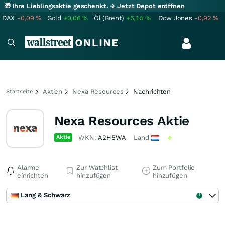
🎁 Ihre Lieblingsaktie geschenkt.
→ Jetzt Depot eröffnen
DAX
-0,09
%
Gold
+0,06
%
Öl (Brent)
+5,15
%
Dow Jones
-0,92
%
Aktien
Nexa Resources
Nachrichten
Startseite
Nexa Resources Aktie
Aktie
WKN:
A2H5WA
Land
Alarme
Zur Watchlist
Zum Portfolio
einrichten
hinzufügen
hinzufügen
Lang & Schwarz