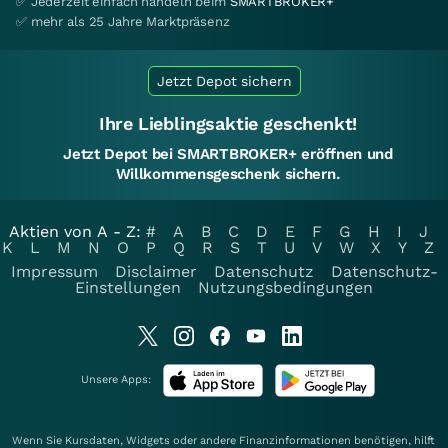
✅ Jederzeit einfach handeln beim
SMARTBROKER+
✅ mehr als 25 Jahre Marktpräsenz
Jetzt Depot sichern
Ihre Lieblingsaktie geschenkt!
Jetzt Depot bei SMARTBROKER+ eröffnen und
Willkommensgeschenk sichern.
Aktien von A - Z:
#
A
B
C
D
E
F
G
H
I
J
K
L
M
N
O
P
Q
R
S
T
U
V
W
X
Y
Z
Impressum
Disclaimer
Datenschutz
Datenschutz-
Einstellungen
Nutzungsbedingungen
Unsere Apps:
Wenn Sie Kursdaten, Widgets oder andere Finanzinformationen benötigen, hilft