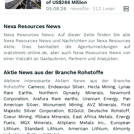
of US$286 Million
05.08.26
· newsfile · 112 Leser
Nexa Resources News
Nexa Resources News: Auf dieser Seite finden Sie alle
Nexa Resources News und Nachrichten zur Nexa Resources
Aktie. Dies beinhaltet die Agenturmeldungen auf
wallstreet-online.de, aber auch Nexa Resources News von
einer Vielzahl an Gastautoren, Partnern und Analysten.
Aktie News aus der Branche Rohstoffe
Weitere interessante Aktien News aus der Branche
Rohstoffe:
Cameco
,
Endeavour Silver
,
Hecla Mining
,
Lynas
Rare Earths
,
Northern Dynasty Minerals
,
Newmont
Corporation
,
Arafura Rare earths
,
Uranium Energy
,
Pan
American Silver
,
Monument Mining
,
AVZ Minerals
,
First
Majestic Silver Corporation
,
B2Gold
,
Deutsche Rohstoff
,
Coeur Mining
,
Pilbara Minerals
,
East Africa Metals
,
Energy
Fuels
,
MGX Minerals
,
Altiplano Metals Inc.
,
European
Lithium
,
Standard Lithium
,
American Lithium
,
Almonty