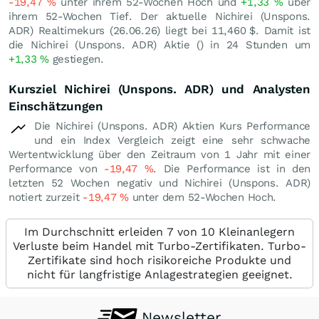
-19,47
%
unter ihrem 52-Wochen Hoch und
+1,33
%
über
ihrem 52-Wochen Tief. Der aktuelle Nichirei (Unspons.
ADR) Realtimekurs (
26.06.26
) liegt bei 11,460
$
. Damit ist
die Nichirei (Unspons. ADR) Aktie () in 24 Stunden um
+1,33
%
gestiegen.
Kursziel Nichirei (Unspons. ADR) und Analysten
Einschätzungen
Die Nichirei (Unspons. ADR) Aktien Kurs Performance
und ein Index Vergleich zeigt eine sehr schwache
Wertentwicklung über den Zeitraum von 1 Jahr mit einer
Performance von
-19,47
%
. Die Performance ist in den
letzten 52 Wochen negativ und Nichirei (Unspons. ADR)
notiert zurzeit
-19,47
%
unter dem 52-Wochen Hoch.
Im Durchschnitt erleiden 7 von 10 Kleinanlegern
Verluste beim Handel mit Turbo-Zertifikaten. Turbo-
Zertifikate sind hoch risikoreiche Produkte und
nicht für langfristige Anlagestrategien geeignet.
Newsletter