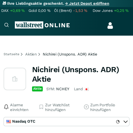
🎁 Ihre Lieblingsaktie geschenkt.
→ Jetzt Depot eröffnen
DAX
+0,69
%
Gold
0,00
%
Öl (Brent)
-1,53
%
Dow Jones
+0,25
%
Aktien
Nichirei (Unspons. ADR) Aktie
Startseite
Nichirei (Unspons. ADR)
Aktie
Aktie
SYM:
NCHEY
Land
Alarme
Zur Watchlist
Zum Portfolio
einrichten
hinzufügen
hinzufügen
Nasdaq OTC