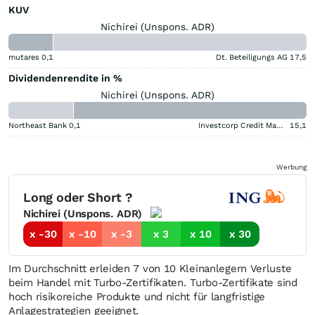
KUV
Nichirei (Unspons. ADR)
mutares
0,1
Dt. Beteiligungs AG
17,5
Dividendenrendite in %
Nichirei (Unspons. ADR)
Northeast Bank
0,1
Investcorp Credit Management BDC
15,1
Werbung
Long oder Short ?
Nichirei (Unspons. ADR)
x -30
x -10
x -3
x 3
x 10
x 30
Im Durchschnitt erleiden 7 von 10 Kleinanlegern Verluste
beim Handel mit Turbo-Zertifikaten. Turbo-Zertifikate sind
hoch risikoreiche Produkte und nicht für langfristige
Anlagestrategien geeignet.