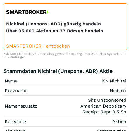
Nichirei (Unspons. ADR) günstig handeln
Über 95.000 Aktien an 29 Börsen handeln
SMARTBROKER+ entdecken
*ab 500 EUR Ordervolumen über gettex für 0€, zzgl. marktüblicher Spreads und
Zuwendungen
Stammdaten Nichirei (Unspons. ADR) Aktie
Name
KK Nichirei
Kurzname
Nichirei
Shs Unsponsored
Namenszusatz
American Depositary
Receipt Repr 0.5 Sh
Kategorie
Aktien