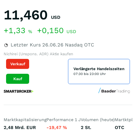
11,460
USD
+1,33
+0,150
%
USD
Letzter Kurs
26.06.26
Nasdaq OTC
Nichirei (Unspons. ADR) Aktie kaufen
Verkauf
Verlängerte Handelszeiten
07:30 bis 23:00 Uhr
Kauf
Marktkapitalisierung
Performance 1 J
Volumen (heute)
Martktpla
2,48 Mrd.
EUR
-19,47
%
2
St.
OTC