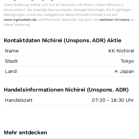
Diese Werbung richtet sich nur an Personen mit Wohn-/Geschäftssitz in
Deutschland. Der jeweilige Basisprospekt, etwaige Nachträge, die Endgültigen
Bedingungen sowie das maßgebliche Basisinformationsblatt sind auf
www.ingmarkets.de
veröffentlicht. Beachten Sie auch die
weiteren Hinweise
zu
dieser Werbung.
Kontaktdaten Nichirei (Unspons. ADR) Aktie
Name
KK Nichirei
Stadt
Tokyo
Land
Japan
Handelsinformationen Nichirei (Unspons. ADR)
Handelszeit
07:30 - 18:30 Uhr
Mehr entdecken