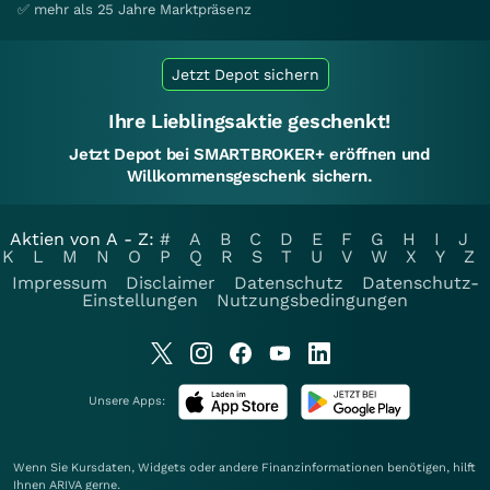
✅ mehr als 25 Jahre Marktpräsenz
Jetzt Depot sichern
Ihre Lieblingsaktie geschenkt!
Jetzt Depot bei SMARTBROKER+ eröffnen und
Willkommensgeschenk sichern.
Aktien von A - Z:
#
A
B
C
D
E
F
G
H
I
J
K
L
M
N
O
P
Q
R
S
T
U
V
W
X
Y
Z
Impressum
Disclaimer
Datenschutz
Datenschutz-
Einstellungen
Nutzungsbedingungen
Unsere Apps:
Wenn Sie Kursdaten, Widgets oder andere Finanzinformationen benötigen, hilft
Ihnen
ARIVA
gerne.