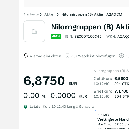
Aktien
Nilorngruppen (B) Aktie | A2AQCM
Startseite
Nilorngruppen (B) Akt
Aktie
ISIN:
SE0007100342
WKN:
A2AQ
Alarme einrichten
Zur Watchlist hinzufügen
Zu
Nilorngruppen (B) A
6,8750
Geldkurs
6,5800
EUR
10:12:40
304
ST
Briefkurs
7,1700
0,00
0,0000
%
EUR
10:12:40
304
ST
Letzter Kurs
10:12:40
Lang & Schwarz
Hinweis
Verlängerte Hand
Mo-Fr von
07:30 bi
Neu: Samstag von 14