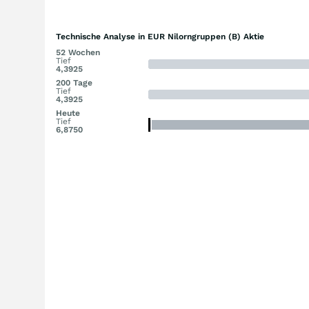
Technische Analyse in EUR Nilorngruppen (B) Aktie
52 Wochen
Tief
4,3925
200 Tage
Tief
4,3925
Heute
Tief
6,8750