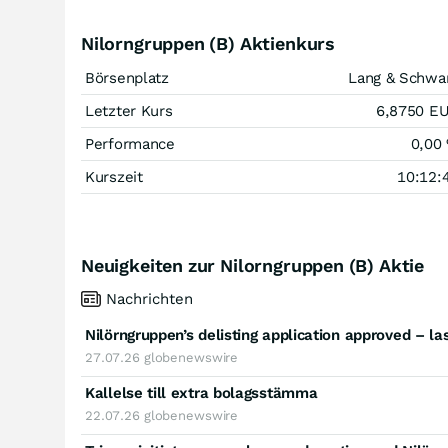
Nilorngruppen (B) Aktienkurs
Börsenplatz
Lang & Schwa
Letzter Kurs
6,8750
E
Performance
0,00
Kurszeit
10:12:
Neuigkeiten zur Nilorngruppen (B) Aktie
Nachrichten
Nilörngruppen’s delisting application approved – la
27.07.26
globenewswire
Kallelse till extra bolagsstämma
22.07.26
globenewswire