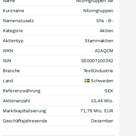
Name
Nilorngruppen AB
Kurzname
Nilorngruppen
Namenszusatz
Shs -B-
Kategorie
Aktien
Aktientyp
Stammaktien
WKN
A2AQCM
ISIN
SE0007100342
Branche
Textilindustrie
Land
Schweden
Referenzwährung
SEK
Aktienanzahl
10,44 Mio.
Marktkapitalisierung
71,79 Mio.
EUR
Geschäftsjahresende
Dezember