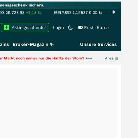
mensgeschenk sichern.
00
29.728,93
+1,18
%
EUR/USD
1,15587
0,00
%
Aktie geschenkt!
Login
Push-Kurse
zins
Broker-Magazin ✨
Unsere Services
noch immer nur die Hälfte der Story?
+++
Anzeige