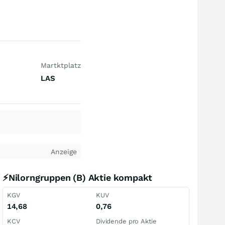
Martktplatz
LAS
Anzeige
⚡Nilorngruppen (B) Aktie kompakt
KGV
KUV
14,68
0,76
KCV
Dividende pro Aktie