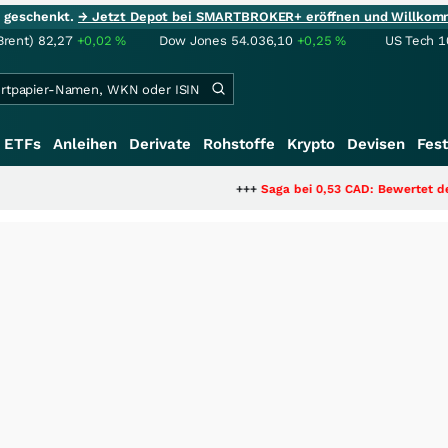
ie geschenkt.
→ Jetzt Depot bei SMARTBROKER+ eröffnen und Willkom
Brent)
82,27
+0,02
%
Dow Jones
54.036,10
+0,25
%
US Tech 1
ETFs
Anleihen
Derivate
Rohstoffe
Krypto
Devisen
Fest
+++
Saga bei 0,53 CAD: Bewertet der Markt 