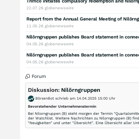
22.07.26
globenewswire
Report from the Annual General Meeting of Nilörn
11.05.26
globenewswire
04.05.26
globenewswire
04.05.26
globenewswire
Forum
Diskussion:
Nilörngruppen
BörsenBot schrieb am 14.04.2025 15:00 Uhr
Bevorstehender Unternehmenstermin
Bei Nilorngruppen (B) steht morgen der Termin "Quartalsmitt
der Watchlist. Weitere Nachrichten zu Nilorngruppen (B) fin
"Neuigkeiten" und unter "Übersicht". Eine Übersicht aller U