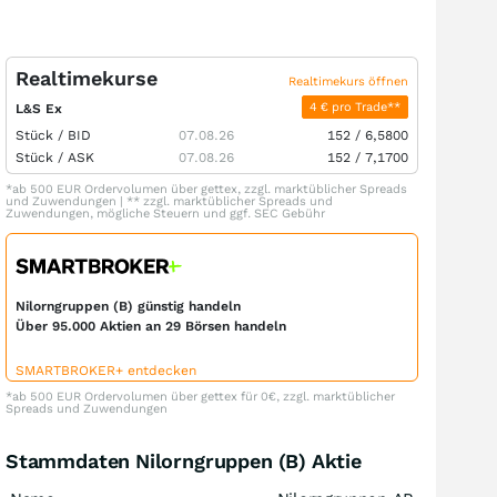
Realtimekurse
Realtimekurs öffnen
4 € pro Trade**
L&S Ex
Stück /
BID
07.08.26
152
/
6,5800
Stück /
ASK
07.08.26
152
/
7,1700
*ab 500 EUR Ordervolumen über gettex, zzgl. marktüblicher Spreads
und Zuwendungen | ** zzgl. marktüblicher Spreads und
Zuwendungen, mögliche Steuern und ggf. SEC Gebühr
Nilorngruppen (B) günstig handeln
Über 95.000 Aktien an 29 Börsen handeln
SMARTBROKER+ entdecken
*ab 500 EUR Ordervolumen über gettex für 0€, zzgl. marktüblicher
Spreads und Zuwendungen
Stammdaten Nilorngruppen (B) Aktie