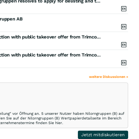
Trimco initiates compulsory redemption and Nilörngruppen resolves to apply for delisting and to convene an extraordinary general meeting
gruppen AB
Nilörngruppen publishes Board statement in connection with public takeover offer from Trimco Group Updated - change of position of footnote 1 in text
Nilörngruppen publishes Board statement in connection with public takeover offer from Trimco Group
weitere Diskussionen »
eilung" vor Öffnung an. 5 unserer Nutzer haben Nilorngruppen (B) auf
den Sie auf der Nilorngruppen (B) Wertpapierdetailseite im Bereich
nternehmenstermine finden Sie hier.
Jetzt mitdiskutieren