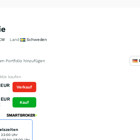
ie
CM
Land
Schweden
m Portfolio hinzufügen
ktie kaufen
EUR
Verkauf
K
EUR
Kauf
K
elszeiten
s 23:00 Uhr
:00 bis 19:00 Uhr