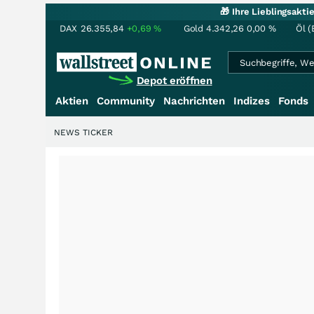
🎁 Ihre Lieblingsakt
DAX
26.355,84
+0,69
%
Gold
4.342,26
0,00
%
Öl (
Depot eröffnen
Aktien
Community
Nachrichten
Indizes
Fonds
NEWS TICKER