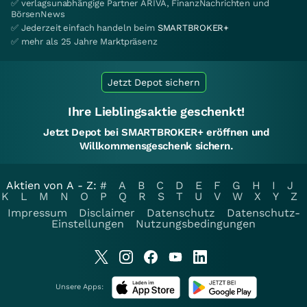
✅ verlagsunabhängige Partner ARIVA, FinanzNachrichten und
BörsenNews
✅ Jederzeit einfach handeln beim
SMARTBROKER+
✅ mehr als 25 Jahre Marktpräsenz
Jetzt Depot sichern
Ihre Lieblingsaktie geschenkt!
Jetzt Depot bei SMARTBROKER+ eröffnen und
Willkommensgeschenk sichern.
Aktien von A - Z:
#
A
B
C
D
E
F
G
H
I
J
K
L
M
N
O
P
Q
R
S
T
U
V
W
X
Y
Z
Impressum
Disclaimer
Datenschutz
Datenschutz-
Einstellungen
Nutzungsbedingungen
Unsere Apps: