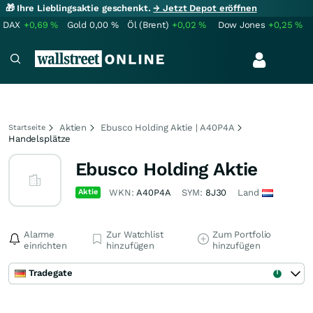
🎁 Ihre Lieblingsaktie geschenkt.
→ Jetzt Depot eröffnen
DAX
+0,69
%
Gold
0,00
%
Öl (Brent)
+0,02
%
Dow Jones
+0,25
%
Aktien
Ebusco Holding Aktie | A40P4A
Startseite
Handelsplätze
Ebusco Holding Aktie
Aktie
WKN:
A40P4A
SYM:
8J30
Land
Alarme
Zur Watchlist
Zum Portfolio
einrichten
hinzufügen
hinzufügen
Tradegate