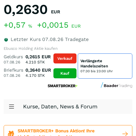
0,2630
EUR
+0,57
+0,0015
%
EUR
Letzter Kurs
07.08.26
Tradegate
Ebusco Holding Aktie kaufen
Geldkurs
0,2615
EUR
Verkauf
Verlängerte
07.08.26
4.210
STK
Handelszeiten
Briefkurs
0,2640
EUR
07:30 bis 23:00 Uhr
Kauf
07.08.26
4.170
STK
Kurse, Daten, News & Forum
SMARTBROKER+ Bonus Aktion! Ihre
🎁