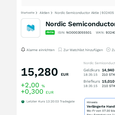
Aktien
Nordic Semiconductor Aktie | 932405
Startseite
Nordic Semiconductor
Aktie
ISIN:
NO0003055501
WKN:
9324
Alarme einrichten
Zur Watchlist hinzufügen
Zu
Nordic Semiconduct
15,280
Geldkurs
14,940
EUR
18:35:15
210
ST
Briefkurs
15,010
+2,00
%
18:35:15
210
ST
+0,300
EUR
Letzter Kurs
13:20:03
Tradegate
Hinweis
Verlängerte Hand
Mo-Fr von
07:30 bi
Neu: Samstag von 14