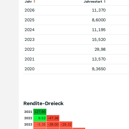
Jahr
Jahresstart
2026
11,370
2025
8,6000
2024
11,195
2023
15,520
2022
29,98
2021
13,570
2020
9,3650
Rendite-Dreieck
2021
127.90
2022
9.53
-47.36
2023
-5.35
-39.00
-29.32