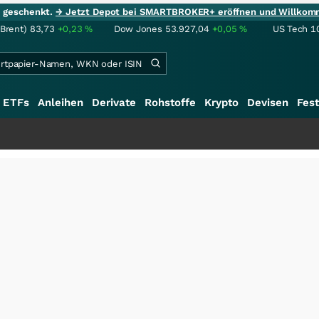
ie geschenkt.
→ Jetzt Depot bei SMARTBROKER+ eröffnen und Willkom
(Brent)
83,73
+0,23
%
Dow Jones
53.927,04
+0,05
%
US Tech 1
ETFs
Anleihen
Derivate
Rohstoffe
Krypto
Devisen
Fest
+