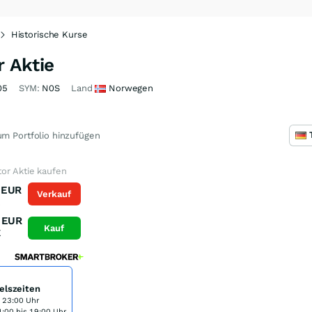
Historische Kurse
 Aktie
05
SYM:
N0S
Land
Norwegen
m Portfolio hinzufügen
or Aktie kaufen
EUR
Verkauf
K
EUR
Kauf
K
elszeiten
s 23:00 Uhr
:00 bis 19:00 Uhr