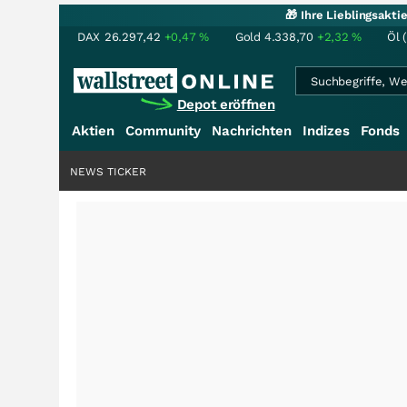
🎁 Ihre Lieblingsakt
DAX
26.297,42
+0,47
%
Gold
4.338,70
+2,32
%
Öl 
Depot eröffnen
Aktien
Community
Nachrichten
Indizes
Fonds
NEWS TICKER