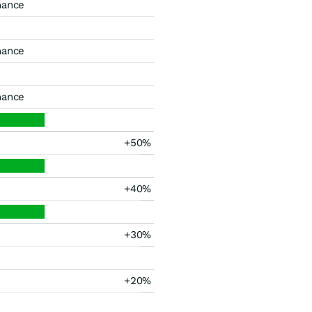
mance
mance
mance
+50%
+40%
+30%
+20%