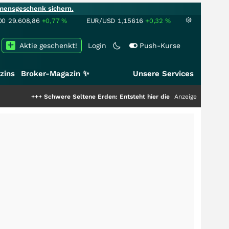
mensgeschenk sichern.
00
29.608,86
+0,77
%
EUR/USD
1,15616
+0,32
%
Aktie geschenkt!
Login
Push-Kurse
zins
Broker-Magazin ✨
Unsere Services
++
Schwere Seltene Erden: Entsteht hier die nächste Milliardenstory?
Anzeige
+++