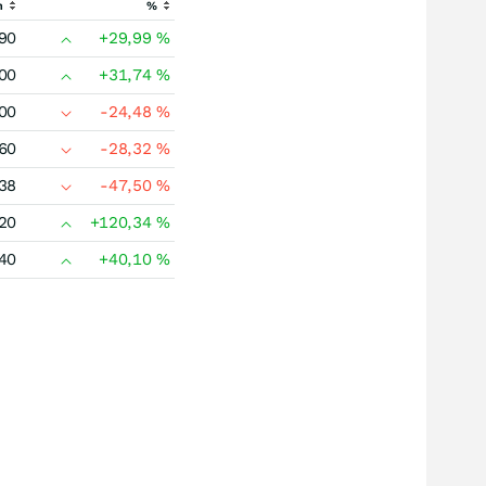
h
%
90
+29,99
%
00
+31,74
%
00
-24,48
%
60
-28,32
%
38
-47,50
%
20
+120,34
%
40
+40,10
%