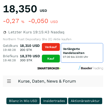
18,350
USD
-0,27
-0,050
%
USD
Letzter Kurs
19:15:43
Nasdaq
Northern Trust Depositary Shs (E) Aktie kaufen
Geldkurs
18,310
USD
Verkauf
Verlängerte
19:48:28
200
STK
Handelszeiten
Briefkurs
18,370
USD
07:30 bis 23:00 Uhr
Kauf
19:48:28
300
STK
Kurse, Daten, News & Forum
Bilanz in Mio USD
Insidertrades
Aktionärsstruktur