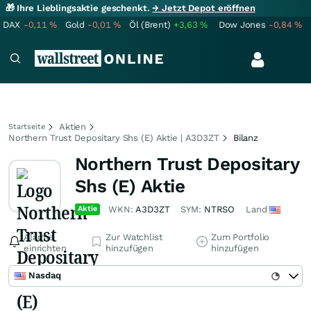
🎁 Ihre Lieblingsaktie geschenkt.
→ Jetzt Depot eröffnen
DAX
-0,11
%
Gold
-0,01
%
Öl (Brent)
+3,63
%
Dow Jones
-0,84
%
Aktien
Startseite
Northern Trust Depositary Shs (E) Aktie | A3D3ZT
Bilanz
Northern Trust Depositary
Shs (E) Aktie
Aktie
WKN:
A3D3ZT
SYM:
NTRSO
Land
Alarme
Zur Watchlist
Zum Portfolio
einrichten
hinzufügen
hinzufügen
Nasdaq