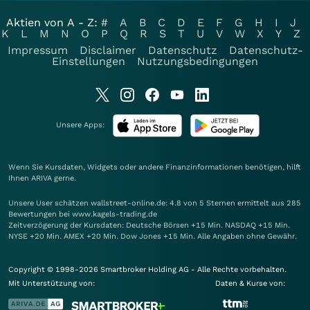
Aktien von A - Z:
#
A
B
C
D
E
F
G
H
I
J
K
L
M
N
O
P
Q
R
S
T
U
V
W
X
Y
Z
Impressum
Disclaimer
Datenschutz
Datenschutz-
Einstellungen
Nutzungsbedingungen
Unsere Apps:
Wenn Sie Kursdaten, Widgets oder andere Finanzinformationen benötigen, hilft
Ihnen
ARIVA
gerne.
Unsere User schätzen wallstreet-online.de: 4.8 von 5 Sternen ermittelt aus 285
Bewertungen bei www.kagels-trading.de
Zeitverzögerung der Kursdaten: Deutsche Börsen +15 Min. NASDAQ +15 Min.
NYSE +20 Min. AMEX +20 Min. Dow Jones +15 Min. Alle Angaben ohne Gewähr.
Copyright © 1998-2026 Smartbroker Holding AG - Alle Rechte vorbehalten.
Mit Unterstützung von:
Daten & Kurse von: