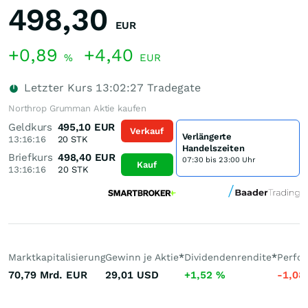
498,30
EUR
+0,89
+4,40
%
EUR
Letzter Kurs
13:02:27
Tradegate
Northrop Grumman Aktie kaufen
Geldkurs
495,10
EUR
Verkauf
Verlängerte
13:16:16
20
STK
Handelszeiten
Briefkurs
498,40
EUR
07:30 bis 23:00 Uhr
Kauf
13:16:16
20
STK
Marktkapitalisierung
Gewinn je Aktie
*
Dividendenrendite
*
Perfo
70,79 Mrd.
EUR
29,01
USD
+1,52
%
-1,08