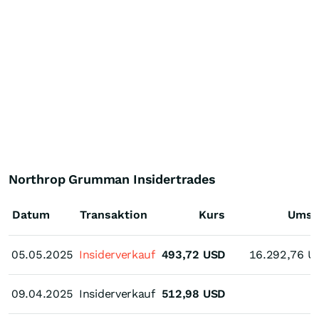
Northrop Grumman Insidertrades
Datum
Transaktion
Kurs
Umsa
05.05.2025
05.05.2025
Insiderverkauf
493,72
USD
16.292,76
U
09.04.2025
09.04.2025
Insiderverkauf
512,98
USD