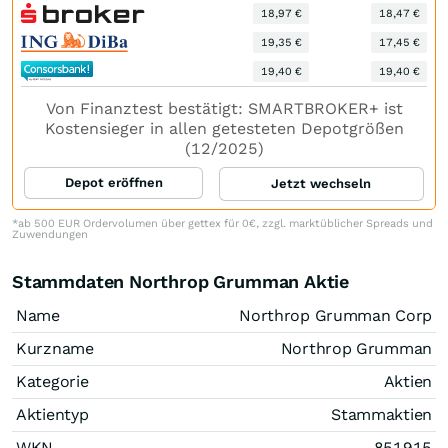
18,97 €
18,47 €
19,35 €
17,45 €
19,40 €
19,40 €
Von Finanztest bestätigt: SMARTBROKER+ ist
Kostensieger in allen getesteten Depotgrößen
(12/2025)
Depot eröffnen
Jetzt wechseln
*ab 500 EUR Ordervolumen über gettex für 0€, zzgl. marktüblicher Spreads und
Zuwendungen
Stammdaten Northrop Grumman Aktie
Name
Northrop Grumman Corp
Kurzname
Northrop Grumman
Kategorie
Aktien
Aktientyp
Stammaktien
WKN
851915