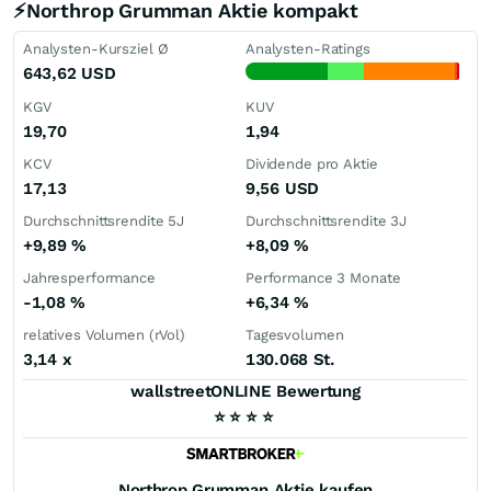
⚡Northrop Grumman Aktie kompakt
Analysten-Kursziel Ø
Analysten-Ratings
643,62
USD
KGV
KUV
19,70
1,94
KCV
Dividende pro Aktie
17,13
9,56
USD
Durchschnittsrendite 5J
Durchschnittsrendite 3J
+9,89
%
+8,09
%
Jahresperformance
Performance 3 Monate
-1,08
%
+6,34
%
relatives Volumen (rVol)
Tagesvolumen
3,14
x
130.068 St.
wallstreetONLINE Bewertung
⭐
⭐
⭐
⭐
Northrop Grumman
Aktie kaufen