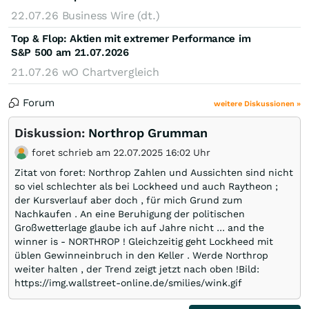
22.07.26
Business Wire (dt.)
Top & Flop: Aktien mit extremer Performance im
S&P 500 am 21.07.2026
21.07.26
wO Chartvergleich
Forum
weitere Diskussionen »
Diskussion:
Northrop Grumman
foret schrieb am 22.07.2025 16:02 Uhr
Zitat von foret: Northrop Zahlen und Aussichten sind nicht
so viel schlechter als bei Lockheed und auch Raytheon ;
der Kursverlauf aber doch , für mich Grund zum
Nachkaufen . An eine Beruhigung der politischen
Großwetterlage glaube ich auf Jahre nicht ... and the
winner is - NORTHROP ! Gleichzeitig geht Lockheed mit
üblen Gewinneinbruch in den Keller . Werde Northrop
weiter halten , der Trend zeigt jetzt nach oben !Bild:
https://img.wallstreet-online.de/smilies/wink.gif