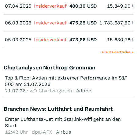
07.04.2025
07.04.2025
Insiderverkauf
480,30
USD
15.849,90
U
06.03.2025
06.03.2025
Insiderverkauf
475,65
USD
1.783.687,50
U
05.03.2025
05.03.2025
Insiderverkauf
473,66
USD
15.630,78
U
alle Insidertrades »
Chartanalysen Northrop Grumman
Top & Flop: Aktien mit extremer Performance im S&P
500 am 21.07.2026
21.07.26
· wO Chartvergleich ·
Adobe
Branchen News: Luftfahrt und Raumfahrt
Erster Lufthansa-Jet mit Starlink-Wifi geht an den
Start
12:42 Uhr · dpa-AFX ·
Airbus