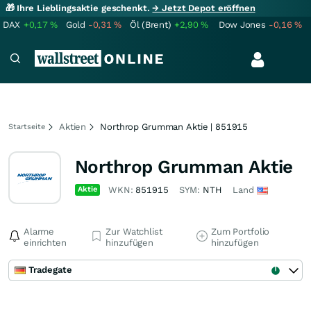
🎁 Ihre Lieblingsaktie geschenkt.
→ Jetzt Depot eröffnen
DAX
+0,17
%
Gold
-0,31
%
Öl (Brent)
+2,90
%
Dow Jones
-0,16
%
Aktien
Northrop Grumman Aktie | 851915
Startseite
Northrop Grumman Aktie
Aktie
WKN:
851915
SYM:
NTH
Land
Alarme
Zur Watchlist
Zum Portfolio
einrichten
hinzufügen
hinzufügen
Tradegate