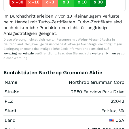
x -30
x -10
x -3
x 3
x 10
x 30
Im Durchschnitt erleiden 7 von 10 Kleinanlegern Verluste
beim Handel mit Turbo-Zertifikaten. Turbo-Zertifikate sind
hoch risikoreiche Produkte und nicht für langfristige
Anlagestrategien geeignet.
Diese Werbung richtet sich nur an Personen mit Wohn-/Geschäftssitz in
Deutschland. Der jeweilige Basisprospekt, etwaige Nachträge, die Endgültigen
Bedingungen sowie das maßgebliche Basisinformationsblatt sind auf
www.ingmarkets.de
veröffentlicht. Beachten Sie auch die
weiteren Hinweise
zu
dieser Werbung.
Kontaktdaten Northrop Grumman Aktie
Name
Northrop Grumman Corp
Straße
2980 Fairview Park Drive
PLZ
22042
Stadt
Fairfax, VA
Land
USA