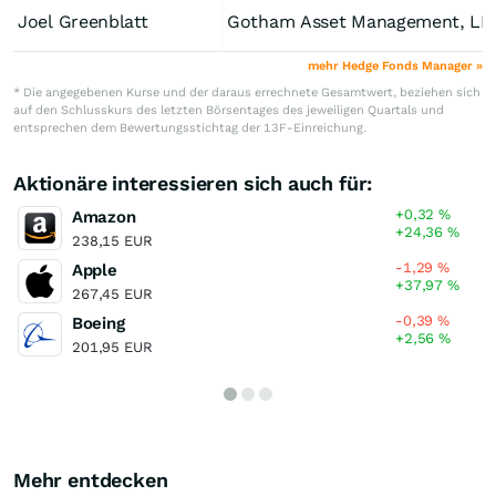
Joel Greenblatt
Gotham Asset Management, LL
mehr Hedge Fonds Manager »
* Die angegebenen Kurse und der daraus errechnete Gesamtwert, beziehen sich
auf den Schlusskurs des letzten Börsentages des jeweiligen Quartals und
entsprechen dem Bewertungsstichtag der 13F-Einreichung.
Aktionäre interessieren sich auch für:
+0,32
%
Amazon
+24,36
%
238,15 EUR
-1,29
%
Apple
+37,97
%
267,45 EUR
-0,39
%
Boeing
+2,56
%
201,95 EUR
Mehr entdecken