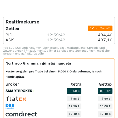
Realtimekurse
Gettex
0 € pro Trade*
BID
12:59:42
494,40
ASK
12:59:42
497,10
*ab 500 EUR Ordervolumen über gettex, zzgl. marktüblicher Spreads und
Zuwendungen | ** zzgl. marktüblicher Spreads und Zuwendungen, mögliche
Steuern und ggf. SEC Gebühr
Northrop Grumman günstig handeln
Kostenvergleich pro Trade bei einem 5.000 € Ordervolumen, je nach
Handelsplatz
Broker
Xetra
Gettex
5,50 €
0,00 €*
7,88 €
7,90 €
12,50 €
10,00 €
17,40 €
17,40 €