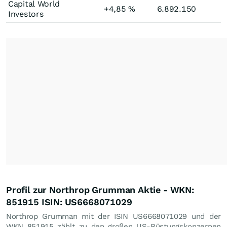
Capital World
+4,85
%
6.892.150
+
Investors
Profil zur Northrop Grumman Aktie - WKN:
851915 ISIN: US6668071029
Northrop Grumman mit der ISIN US6668071029 und der
WKN 851915 zählt zu den großen US-Rüstungskonzernen