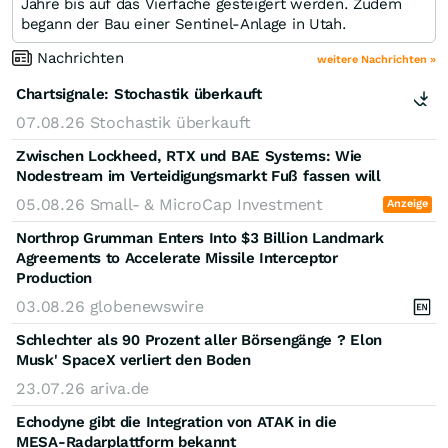
Jahre bis auf das Vierfache gesteigert werden. Zudem
begann der Bau einer Sentinel-Anlage in Utah.
Nachrichten
weitere Nachrichten »
Chartsignale:
Stochastik überkauft
07.08.26
Stochastik überkauft
Zwischen Lockheed, RTX und BAE Systems: Wie
Nodestream im Verteidigungsmarkt Fuß fassen will
05.08.26
Small- & MicroCap Investment
Anzeige
Northrop Grumman Enters Into $3 Billion Landmark
Agreements to Accelerate Missile Interceptor
Production
03.08.26
globenewswire
Schlechter als 90 Prozent aller Börsengänge ? Elon
Musk' SpaceX verliert den Boden
23.07.26
ariva.de
Echodyne gibt die Integration von ATAK in die
MESA-Radarplattform bekannt