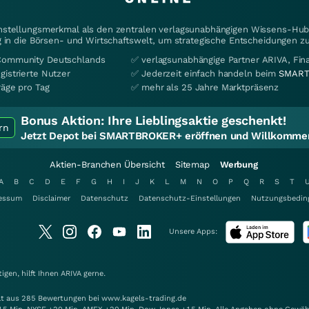
instellungsmerkmal als den zentralen verlagsunabhängigen Wissens-Hub 
 in die Börsen- und Wirtschaftswelt, um strategische Entscheidungen zu
Community Deutschlands
✅ verlagsunabhängige Partner ARIVA, Fi
gistrierte Nutzer
✅ Jederzeit einfach handeln beim
SMART
räge pro Tag
✅ mehr als 25 Jahre Marktpräsenz
Bonus Aktion:
Ihre Lieblingsaktie geschenkt!
rn
Jetzt Depot bei SMARTBROKER+ eröffnen und Willkommen
Aktien-Branchen Übersicht
Sitemap
Werbung
A
B
C
D
E
F
G
H
I
J
K
L
M
N
O
P
Q
R
S
T
essum
Disclaimer
Datenschutz
Datenschutz-Einstellungen
Nutzungsbedin
Unsere Apps:
gen, hilft Ihnen
ARIVA
gerne.
elt aus 285 Bewertungen bei www.kagels-trading.de