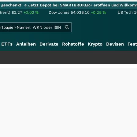
ie geschenkt.
→ Jetzt Depot bei SMARTBROKER+ eröffnen und Willkom
Brent)
82,27
+0,02
%
Dow Jones
54.036,10
+0,25
%
US Tech 1
ETFs
Anleihen
Derivate
Rohstoffe
Krypto
Devisen
Fest
++