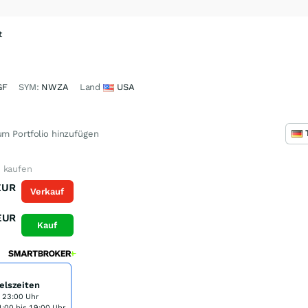
t
GF
SYM:
NWZA
Land
USA
m Portfolio hinzufügen
 kaufen
EUR
Verkauf
EUR
Kauf
elszeiten
s 23:00 Uhr
:00 bis 19:00 Uhr