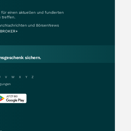
für einen aktuellen und fundierten
 treffen.
nanzNachrichten und BörsenNews
BROKER+
sgeschenk sichern.
U
V
W
X
Y
Z
gungen