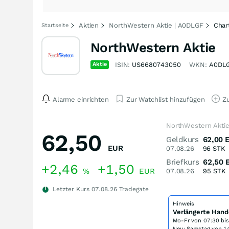
Aktien
NorthWestern Aktie | A0DLGF
Char
Startseite
NorthWestern Aktie
Aktie
ISIN:
US6680743050
WKN:
A0DL
Alarme einrichten
Zur Watchlist hinzufügen
Zu
NorthWestern Aktie
62,50
Geldkurs
62,00
EUR
07.08.26
96
STK
Briefkurs
62,50
+2,46
+1,50
%
EUR
07.08.26
95
STK
Letzter Kurs
07.08.26
Tradegate
Hinweis
Verlängerte Hand
Mo-Fr von
07:30 bi
Neu: Samstag von 14