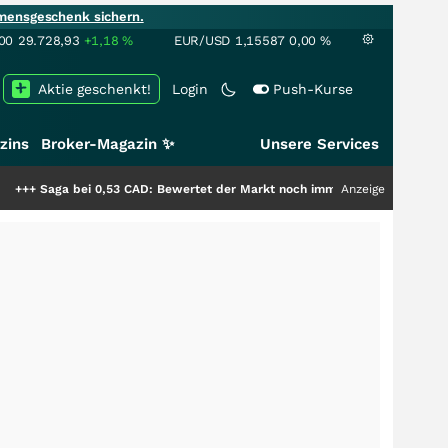
mensgeschenk sichern.
00
29.728,93
+1,18
%
EUR/USD
1,15587
0,00
%
Aktie geschenkt!
Login
Push-Kurse
zins
Broker-Magazin ✨
Unsere Services
+
Saga bei 0,53 CAD: Bewertet der Markt noch immer nur die Hälfte der Sto
Anzeige