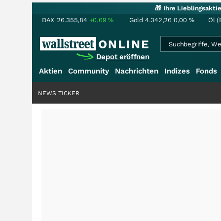
🎁 Ihre Lieblingsakt
DAX
26.355,84
+0,69
%
Gold
4.342,26
0,00
%
Öl (
Depot eröffnen
Aktien
Community
Nachrichten
Indizes
Fonds
NEWS TICKER