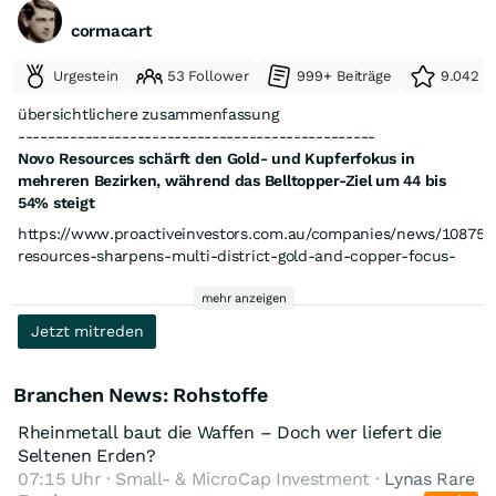
gegenüber Lithium-Ionen-Alternativen bietet, einschließlich
niedrigerer Kosten, keine Brandgefahr und Lebensdauern von
cormacart
mehr als 20 Jahren, die für die Stabilisierung der nationalen
Stromnetze geeignet sind........
Urgestein
53 Follower
999+ Beiträge
9.042 e
übersichtlichere zusammenfassung
------------------------------------------------
Novo Resources schärft den Gold- und Kupferfokus in
Wyloo-Antimon-Projekt:
Zunächst ist ein RC-Bohrprogramm
mehreren Bezirken, während das Belltopper-Ziel um 44 bis
über 2.500 m geplant
, mit der Option, die Bohrungen unter der
54% steigt
flachen Deckschicht auszuweiten
https://www.proactiveinvestors.com.au/companies/news/108752
resources-sharpens-multi-district-gold-and-copper-focus-
as-belltopper-target-jumps-44-54-1087522.html
mehr anzeigen
Jetzt mitreden
Branchen News: Rohstoffe
Rheinmetall baut die Waffen – Doch wer liefert die
Seltenen Erden?
07:15 Uhr · Small- & MicroCap Investment ·
Lynas Rare