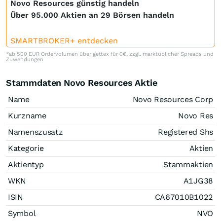
Novo Resources günstig handeln
Über 95.000 Aktien an 29 Börsen handeln
SMARTBROKER+ entdecken
*ab 500 EUR Ordervolumen über gettex für 0€, zzgl. marktüblicher Spreads und
Zuwendungen
Stammdaten Novo Resources Aktie
Name
Novo Resources Corp
Kurzname
Novo Res
Namenszusatz
Registered Shs
Kategorie
Aktien
Aktientyp
Stammaktien
WKN
A1JG38
ISIN
CA67010B1022
Symbol
NVO