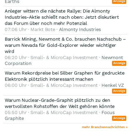
Earths
Anzeige
Anleger wittern die nächste Rallye: Die Almonty
Industries-Aktie schießt nach oben: Jetzt diskutiert
das Forum über noch mehr Potenzial
07:06 Uhr · Markt Bote ·
Almonty Industries
+++++++++++++++++++++++++++++++++++++++++++++++++++++++
zeit wirds .......
Barrick Mining, Newmont & Co. brauchen Nachschub –
warum Nevada für Gold-Explorer wieder wichtiger
wird
06:20 Uhr · Small- & MicroCap Investment ·
Newmont
Corporation
Anzeige
Warum Rekordpreise bei Silber Graphen für gedruckte
Elektronik plötzlich interessant machen
06:00 Uhr · Small- & MicroCap Investment ·
Henkel VZ
Anzeige
Warum Nuclear-Grade-Graphit plötzlich zu den
wertvollsten Rohstoffen der Welt gehören könnte
05:50 Uhr · Small- & MicroCap Investment ·
Focus
Graphite
Anzeige
mehr Branchennachrichten »