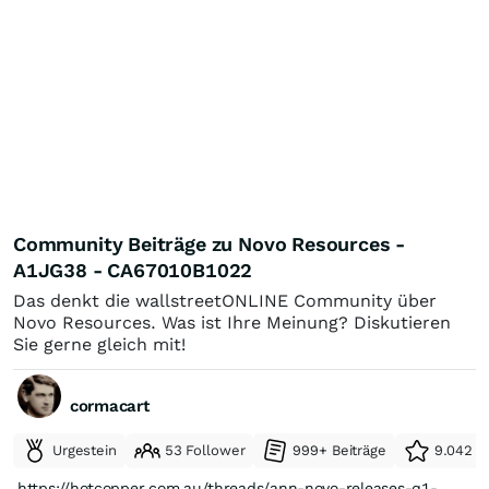
Community Beiträge zu Novo Resources -
A1JG38 - CA67010B1022
Das denkt die wallstreetONLINE Community über
Novo Resources. Was ist Ihre Meinung? Diskutieren
Sie gerne gleich mit!
cormacart
Urgestein
53 Follower
999+ Beiträge
9.042 e
https://hotcopper.com.au/threads/ann-novo-releases-q1-