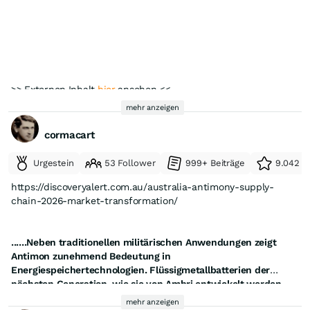
der flachen Bucht zu bewerten.
>> Externen Inhalt
hier
ansehen <<
mehr anzeigen
cormacart
Urgestein
53 Follower
999+ Beiträge
9.042 e
https://discoveryalert.com.au/australia-antimony-supply-
chain-2026-market-transformation/
......Neben traditionellen militärischen Anwendungen zeigt
Antimon zunehmend Bedeutung in
Energiespeichertechnologien. Flüssigmetallbatterien der
nächsten Generation, wie sie von Ambri entwickelt werden,
-----------------------------
verwenden die Calcium-Antimon-Chemie, die Vorteile
mehr anzeigen