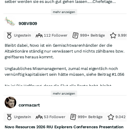
selber werden sie es auch gut gehen lassen.....Chefetage
rauswerfen sofort 😬
mehr anzeigen
90BVB09
Urgestein
112 Follower
999+ Beiträge
9.999+
Bleibt dabei, Novo ist ein Gemischtwarenhändler der die
Altaktionäre ständig nur verwässert und nichts zählbares bzw.
greifbares heraus kommt.
Unglaubliches Missmanagement, zumal mal eigentlich noch
vernünftig kapitalisiert sein hätte müssen, siehe Beitrag #1.056
Na ja! Die Hoffnung, dass die Flut alle Boote hebt, bleibt
natürlich bestehen. Ansonsten ist nicht viel zu erwarten und
mehr anzeigen
man stellt sich die Frage, was QH da mit seiner eigenen Kohle
getrieben hat?!
cormacart
Vielleicht sollte der mal seine Crescat bemühen hier bissel
Die
Planungen für ein Bohrprogramm in Tibooburra im
Struktur reinzubringen. Eine einzige Failedstory bis dato und
zweiten Halbjahr 2026 schreiten voran,
um die
Urgestein
53 Follower
999+ Beiträge
9.042 e
kein Ende in Sicht... 😕
Prospektionsgebiete „Clone“ und „Pioneer“ in der Tiefe zu
Novo Resources 2026 RIU Explorers Conferences Presentation
untersuchen und das Potenzial entlang des Streichs unterhalb