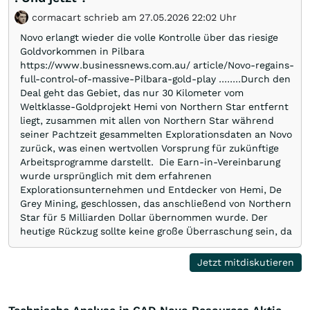
cormacart schrieb am 27.05.2026 22:02 Uhr
Novo erlangt wieder die volle Kontrolle über das riesige
Goldvorkommen in Pilbara
https://www.businessnews.com.au/ article/Novo-regains-
full-control-of-massive-Pilbara-gold-play ........Durch den
Deal geht das Gebiet, das nur 30 Kilometer vom
Weltklasse-Goldprojekt Hemi von Northern Star entfernt
liegt, zusammen mit allen von Northern Star während
seiner Pachtzeit gesammelten Explorationsdaten an Novo
zurück, was einen wertvollen Vorsprung für zukünftige
Arbeitsprogramme darstellt. Die Earn-in-Vereinbarung
wurde ursprünglich mit dem erfahrenen
Explorationsunternehmen und Entdecker von Hemi, De
Grey Mining, geschlossen, das anschließend von Northern
Star für 5 Milliarden Dollar übernommen wurde. Der
heutige Rückzug sollte keine große Überraschung sein, da
Northern Star ein bekannter Untertagebergbaubetreiber
ist und die Exploration definitiv nicht zu seinem
Jetzt mitdiskutieren
natürlichen Tätigkeitsfeld gehört.................... ------------
-------------------------------------------ich glaube bei
Kalamazoo wars das gleiche.....exploration interessiert sie