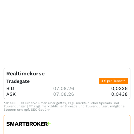
Realtimekurse
Tradegate
4 € pro Trade**
BID
07.08.26
0,0336
ASK
07.08.26
0,0438
*ab 500 EUR Ordervolumen über gettex, zzgl. marktüblicher Spreads und
Zuwendungen | ** zzgl. marktüblicher Spreads und Zuwendungen, mögliche
Steuern und ggf. SEC Gebühr