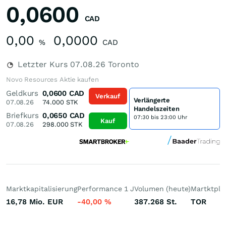
0,0600
CAD
0,00
0,0000
%
CAD
Letzter Kurs
07.08.26
Toronto
Novo Resources Aktie kaufen
Geldkurs
0,0600
CAD
Verkauf
Verlängerte
07.08.26
74.000
STK
Handelszeiten
Briefkurs
0,0650
CAD
07:30 bis 23:00 Uhr
Kauf
07.08.26
298.000
STK
Marktkapitalisierung
Performance 1 J
Volumen (heute)
Martktpla
16,78 Mio.
EUR
-40,00
%
387.268
St.
TOR