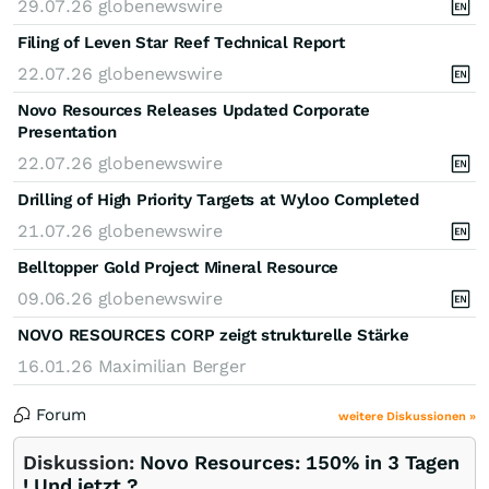
29.07.26
globenewswire
Filing of Leven Star Reef Technical Report
22.07.26
globenewswire
Novo Resources Releases Updated Corporate
Presentation
22.07.26
globenewswire
Drilling of High Priority Targets at Wyloo Completed
21.07.26
globenewswire
Belltopper Gold Project Mineral Resource
09.06.26
globenewswire
NOVO RESOURCES CORP zeigt strukturelle Stärke
16.01.26
Maximilian Berger
Forum
weitere Diskussionen »
Diskussion:
Novo Resources: 150% in 3 Tagen
! Und jetzt ?