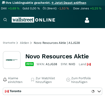
🎁 Ihre Lieblingsaktie geschenkt.
→ Jetzt Depot eröffnen
DAX
+0,69
%
Gold
0,00
%
Öl (Brent)
-1,53
%
Dow Jones
+0,25
%
Aktien
Novo Resources Aktie | A1JG38
Startseite
Novo Resources Aktie
Aktie
WKN:
A1JG38
SYM:
NVO
Land
Alarme
Zur Watchlist
Zum Portfolio
einrichten
hinzufügen
hinzufügen
Toronto