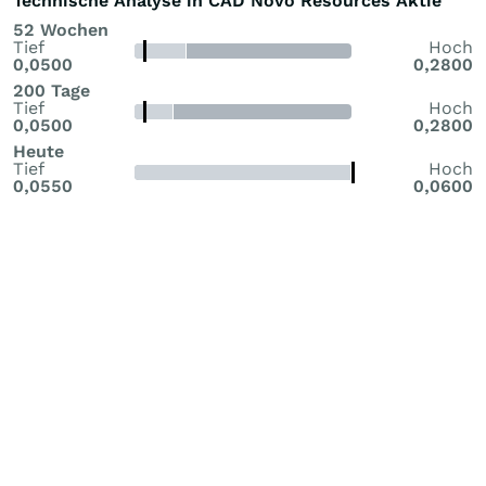
Technische Analyse in CAD Novo Resources Aktie
offensichtlich nicht....die daten sollten interessant sein
52 Wochen
Tief
Hoch
0,0500
0,2800
200 Tage
Tief
Hoch
0,0500
0,2800
Heute
Tief
Hoch
0,0550
0,0600