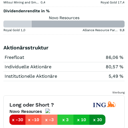
Mitsui Mining and Smelting Company
0,4
Royal Gold
17,4
Dividendenrendite in %
Novo Resources
Royal Gold
1,0
Alliance Resource Partners
9,8
Aktionärsstruktur
Freefloat
86,06 %
Individuelle Aktionäre
80,57 %
Institutionelle Aktionäre
5,49 %
Werbung
Long oder Short ?
Novo Resources
x -30
x -10
x -3
x 3
x 10
x 30