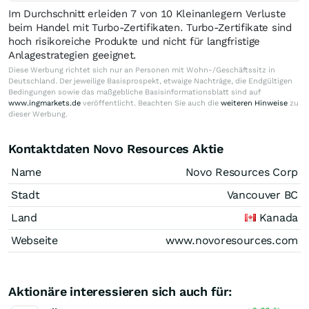
Im Durchschnitt erleiden 7 von 10 Kleinanlegern Verluste
beim Handel mit Turbo-Zertifikaten. Turbo-Zertifikate sind
hoch risikoreiche Produkte und nicht für langfristige
Anlagestrategien geeignet.
Diese Werbung richtet sich nur an Personen mit Wohn-/Geschäftssitz in
Deutschland. Der jeweilige Basisprospekt, etwaige Nachträge, die Endgültigen
Bedingungen sowie das maßgebliche Basisinformationsblatt sind auf
www.ingmarkets.de
veröffentlicht. Beachten Sie auch die
weiteren Hinweise
zu
dieser Werbung.
Kontaktdaten Novo Resources Aktie
Name
Novo Resources Corp
Stadt
Vancouver BC
Land
Kanada
Webseite
www.novoresources.com
Aktionäre interessieren sich auch für: