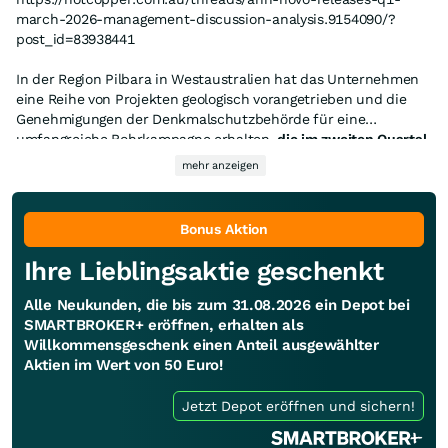
march-2026-management-discussion-analysis.9154090/?
post_id=83938441
In der Region Pilbara in Westaustralien hat das Unternehmen
eine Reihe von Projekten geologisch vorangetrieben und die
Genehmigungen der Denkmalschutzbehörde für eine
umfangreiche Bohrkampagne erhalten,
die im zweiten Quartal
2026 beginnen
soll. Die Bohrungen werden
in Wyloo beginnen
mehr anzeigen
und
in Cronus sowie Balla Balla fortgesetzt
, bevor sie na
ch
Erhalt der Genehmigungen der Denkmalschutzbehörde nach
Teichman im Egina Gold Camp
verlegt werden
Bonus Aktion
Ihre Lieblingsaktie geschenkt
Alle Neukunden, die bis zum 31.08.2026 ein Depot bei
SMARTBROKER+ eröffnen, erhalten als
Willkommensgeschenk einen Anteil ausgewählter
Aktien im Wert von 50 Euro!
Jetzt Depot eröffnen und sichern!