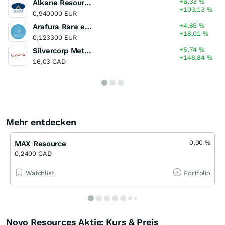
+6,33
%
Alkane Resources
+103,13
%
0,940000 EUR
+4,85
%
Arafura Rare earths
+18,01
%
0,123300 EUR
+5,74
%
Silvercorp Metals
+148,84
%
16,03 CAD
Mehr entdecken
0,00
%
MAX Resource
0,2400 CAD
Watchlist
Portfolio
Novo Resources Aktie: Kurs & Preis