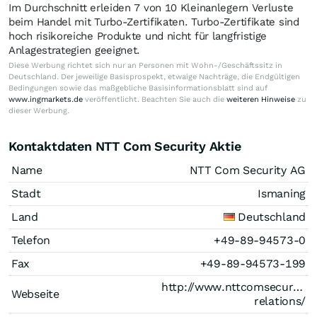
Im Durchschnitt erleiden 7 von 10 Kleinanlegern Verluste
beim Handel mit Turbo-Zertifikaten. Turbo-Zertifikate sind
hoch risikoreiche Produkte und nicht für langfristige
Anlagestrategien geeignet.
Diese Werbung richtet sich nur an Personen mit Wohn-/Geschäftssitz in
Deutschland. Der jeweilige Basisprospekt, etwaige Nachträge, die Endgültigen
Bedingungen sowie das maßgebliche Basisinformationsblatt sind auf
www.ingmarkets.de
veröffentlicht. Beachten Sie auch die
weiteren Hinweise
zu
dieser Werbung.
Kontaktdaten NTT Com Security Aktie
Name
NTT Com Security AG
Stadt
Ismaning
Land
Deutschland
Telefon
+49-89-94573-0
Fax
+49-89-94573-199
http://www.nttcomsecurity.c
Webseite
relations/