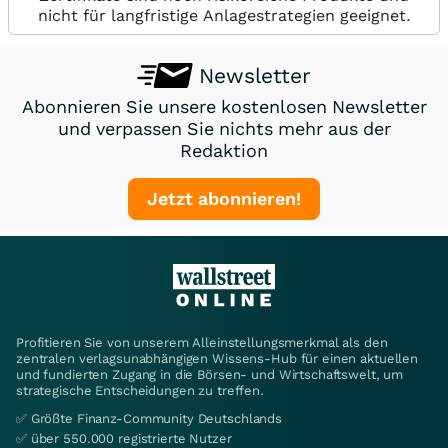
nicht für langfristige Anlagestrategien geeignet.
Newsletter
Abonnieren Sie unsere kostenlosen Newsletter
und verpassen Sie nichts mehr aus der
Redaktion
Jetzt abonnieren!
Profitieren Sie von unserem Alleinstellungsmerkmal als den
zentralen verlagsunabhängigen Wissens-Hub für einen aktuellen
und fundierten Zugang in die Börsen- und Wirtschaftswelt, um
strategische Entscheidungen zu treffen.
✅ Größte Finanz-Community Deutschlands
✅ über 550.000 registrierte Nutzer