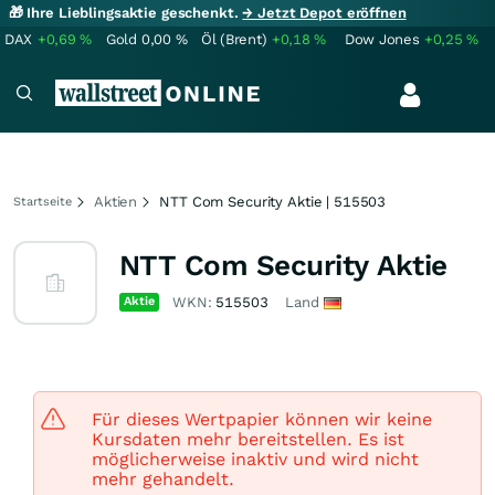
🎁 Ihre Lieblingsaktie geschenkt.
→ Jetzt Depot eröffnen
DAX
+0,69
%
Gold
0,00
%
Öl (Brent)
+0,18
%
Dow Jones
+0,25
%
Aktien
NTT Com Security Aktie | 515503
Startseite
NTT Com Security Aktie
Aktie
WKN:
515503
Land
Für dieses Wertpapier können wir keine
Kursdaten mehr bereitstellen. Es ist
möglicherweise inaktiv und wird nicht
mehr gehandelt.