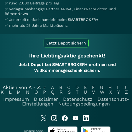
✅ rund 2.000 Beiträge pro Tag
✅ verlagsunabhängige Partner ARIVA, FinanzNachrichten und
BörsenNews
✅ Jederzeit einfach handeln beim
SMARTBROKER+
✅ mehr als 25 Jahre Marktpräsenz
Jetzt Depot sichern
Ihre Lieblingsaktie geschenkt!
Jetzt Depot bei SMARTBROKER+ eröffnen und
Willkommensgeschenk sichern.
Aktien von A - Z:
#
A
B
C
D
E
F
G
H
I
J
K
L
M
N
O
P
Q
R
S
T
U
V
W
X
Y
Z
Impressum
Disclaimer
Datenschutz
Datenschutz-
Einstellungen
Nutzungsbedingungen
Unsere Apps: