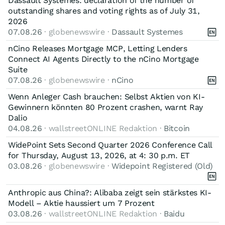
Dassault Systèmes: declaration of the number of
outstanding shares and voting rights as of July 31,
2026
07.08.26
· globenewswire ·
Dassault Systemes
nCino Releases Mortgage MCP, Letting Lenders
Connect AI Agents Directly to the nCino Mortgage
Suite
07.08.26
· globenewswire ·
nCino
Wenn Anleger Cash brauchen: Selbst Aktien von KI-
Gewinnern könnten 80 Prozent crashen, warnt Ray
Dalio
04.08.26
· wallstreetONLINE Redaktion ·
Bitcoin
WidePoint Sets Second Quarter 2026 Conference Call
for Thursday, August 13, 2026, at 4: 30 p.m. ET
03.08.26
· globenewswire ·
Widepoint Registered (Old)
Anthropic aus China?: Alibaba zeigt sein stärkstes KI-
Modell – Aktie haussiert um 7 Prozent
03.08.26
· wallstreetONLINE Redaktion ·
Baidu