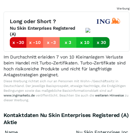
Werbung
Long oder Short ?
Nu Skin Enterprises Registered
(A)
x -30
x -10
x -3
x 3
x 10
x 30
Im Durchschnitt erleiden 7 von 10 Kleinanlegern Verluste
beim Handel mit Turbo-Zertifikaten. Turbo-Zertifikate sind
hoch risikoreiche Produkte und nicht für langfristige
Anlagestrategien geeignet.
Diese Werbung richtet sich nur an Personen mit Wohn-/Geschäftssitz in
Deutschland. Der jeweilige Basisprospekt, etwaige Nachträge, die Endgültigen
Bedingungen sowie das maßgebliche Basisinformationsblatt sind auf
www.ingmarkets.de
veröffentlicht. Beachten Sie auch die
weiteren Hinweise
zu
dieser Werbung.
Kontaktdaten Nu Skin Enterprises Registered (A)
Aktie
Name
Nu Skin Enterprises Inc