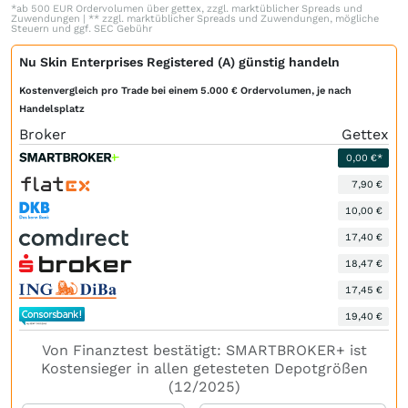
*ab 500 EUR Ordervolumen über gettex, zzgl. marktüblicher Spreads und
Zuwendungen | ** zzgl. marktüblicher Spreads und Zuwendungen, mögliche
Steuern und ggf. SEC Gebühr
Nu Skin Enterprises Registered (A) günstig handeln
Kostenvergleich pro Trade bei einem 5.000 € Ordervolumen, je nach
Handelsplatz
Broker
Gettex
0,00 €*
7,90 €
10,00 €
17,40 €
18,47 €
17,45 €
19,40 €
Von Finanztest bestätigt: SMARTBROKER+ ist
Kostensieger in allen getesteten Depotgrößen
(12/2025)