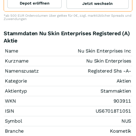
Depot eröffnen
Jetzt wechseln
*ab 500 EUR Ordervolumen über gettex für 0€, zzgl. marktüblicher Spreads und
Zuwendungen
Stammdaten Nu Skin Enterprises Registered (A)
Aktie
Name
Nu Skin Enterprises Inc
Kurzname
Nu Skin Enterprises
Namenszusatz
Registered Shs -A-
Kategorie
Aktien
Aktientyp
Stammaktien
WKN
903911
ISIN
US67018T1051
Symbol
NUS
Branche
Kosmetik