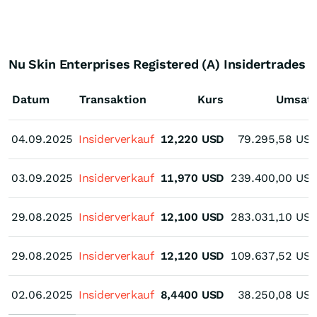
Nu Skin Enterprises Registered (A) Insidertrades
Datum
Transaktion
Kurs
Umsat
04.09.2025
04.09.2025
Insiderverkauf
12,220
USD
79.295,58
US
03.09.2025
03.09.2025
Insiderverkauf
11,970
USD
239.400,00
US
29.08.2025
29.08.2025
Insiderverkauf
12,100
USD
283.031,10
US
29.08.2025
29.08.2025
Insiderverkauf
12,120
USD
109.637,52
US
02.06.2025
02.06.2025
Insiderverkauf
8,4400
USD
38.250,08
US