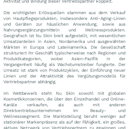
Aktivität und Bindung dieser Vertriebspartner koppelt.
Die wichtigsten Erlösquellen stammen aus dem Verkauf
von Hautpflegeprodukten, insbesondere Anti-Aging-Linien
und Geräten zur häuslichen Anwendung, sowie aus
Nahrungsergänzungsmitteln und Wellnessprodukten.
Geografisch ist Nu Skin breit aufgestellt, mit wesentlichen
Umsatzanteilen in Asien, Nordamerika und ausgewählten
Märkten in Europa und Lateinamerika. Die Gesellschaft
strukturiert ihr Geschäft typischerweise nach Regionen und
Produktkategorien, wobei Asien-Pazifik in der
Vergangenheit häufig als Wachstumstreiber fungierte. Der
Umsatz ist stark von Produktzyklen, der Einführung neuer
Linien und der Attraktivität des Vergütungsmodells für
Vertriebspartner abhängig.
Im Wettbewerb steht Nu Skin sowohl mit globalen
Kosmetikkonzernen, die über den Einzelhandel und Online-
Kanäle verkaufen, als auch mit anderen
Direktvertriebsunternehmen im Beauty- und
Wellnesssegment. Die Marktstellung beruht weniger auf
stationärer Markenpräsenz als auf der Fähigkeit, ein großes,
aktives Netzwerk von Vertriebspartnern zu gewinnen und