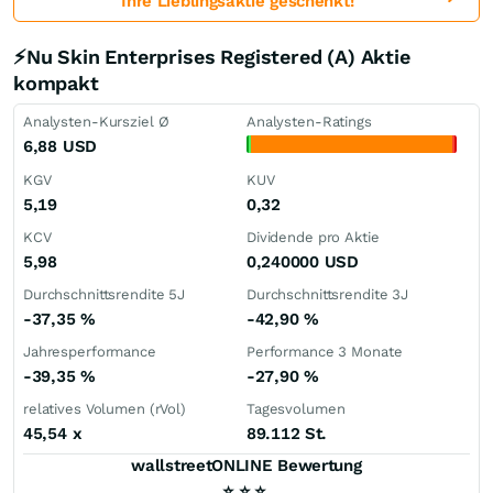
Ihre Lieblingsaktie geschenkt!
⚡Nu Skin Enterprises Registered (A) Aktie
kompakt
Analysten-Kursziel Ø
Analysten-Ratings
6,88
USD
KGV
KUV
5,19
0,32
KCV
Dividende pro Aktie
5,98
0,240000
USD
Durchschnittsrendite 5J
Durchschnittsrendite 3J
-37,35
%
-42,90
%
Jahresperformance
Performance 3 Monate
-39,35
%
-27,90
%
relatives Volumen (rVol)
Tagesvolumen
45,54
x
89.112 St.
wallstreetONLINE Bewertung
⭐
⭐
⭐