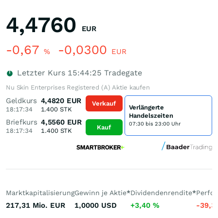
4,4760
EUR
-0,67
-0,0300
%
EUR
Letzter Kurs
15:44:25
Tradegate
Nu Skin Enterprises Registered (A) Aktie kaufen
Geldkurs
4,4820
EUR
Verkauf
Verlängerte
18:17:34
1.400
STK
Handelszeiten
Briefkurs
4,5560
EUR
07:30 bis 23:00 Uhr
Kauf
18:17:34
1.400
STK
Marktkapitalisierung
Gewinn je Aktie
*
Dividendenrendite
*
Perfo
217,31 Mio.
EUR
1,0000
USD
+3,40
%
-39,3