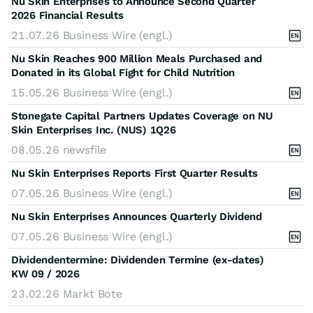
Nu Skin Enterprises to Announce Second Quarter
2026 Financial Results
21.07.26
Business Wire (engl.)
Nu Skin Reaches 900 Million Meals Purchased and
Donated in its Global Fight for Child Nutrition
15.05.26
Business Wire (engl.)
Stonegate Capital Partners Updates Coverage on NU
Skin Enterprises Inc. (NUS) 1Q26
08.05.26
newsfile
Nu Skin Enterprises Reports First Quarter Results
07.05.26
Business Wire (engl.)
Nu Skin Enterprises Announces Quarterly Dividend
07.05.26
Business Wire (engl.)
Dividendentermine: Dividenden Termine (ex-dates)
KW 09 / 2026
23.02.26
Markt Bote