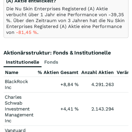
(A) Aktie entwickelt?
Die Nu Skin Enterprises Registered (A) Aktie
verbucht über 1 Jahr eine Performance von -39,35
%
. Über den Zeitraum von 3 Jahren hat die Nu Skin
Enterprises Registered (A) Aktie eine Performance
von
-81,45
%
.
Aktionärsstruktur: Fonds & Institutionelle
Institutionelle
Fonds
Name
% Aktien Gesamt
Anzahl Aktien
Verän
BlackRock
+8,84
%
4.291.263
Inc
Charles
Schwab
Investment
+4,41
%
2.143.294
Management
Inc
Vanguard