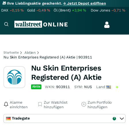
🎁 Ihre Lieblingsaktie geschenkt.
→ Jetzt Depot eröffnen
DAX
-0,15
%
Gold
-0,49
%
Öl (Brent)
+3,94
%
Dow Jones
-0,71
%
Aktien
Startseite
Nu Skin Enterprises Registered (A) Aktie | 903911
Nu Skin Enterprises
Registered (A) Aktie
Aktie
WKN:
903911
SYM:
NUS
Land
Alarme
Zur Watchlist
Zum Portfolio
einrichten
hinzufügen
hinzufügen
Tradegate