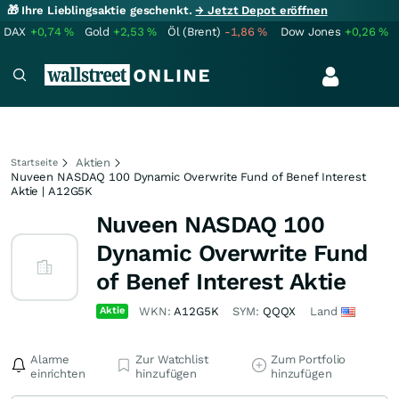
🎁 Ihre Lieblingsaktie geschenkt.
→ Jetzt Depot eröffnen
DAX
+0,74
%
Gold
+2,53
%
Öl (Brent)
-1,86
%
Dow Jones
+0,26
%
Aktien
Startseite
Nuveen NASDAQ 100 Dynamic Overwrite Fund of Benef Interest
Aktie | A12G5K
Nuveen NASDAQ 100
Dynamic Overwrite Fund
of Benef Interest Aktie
Aktie
WKN:
A12G5K
SYM:
QQQX
Land
Alarme
Zur Watchlist
Zum Portfolio
einrichten
hinzufügen
hinzufügen