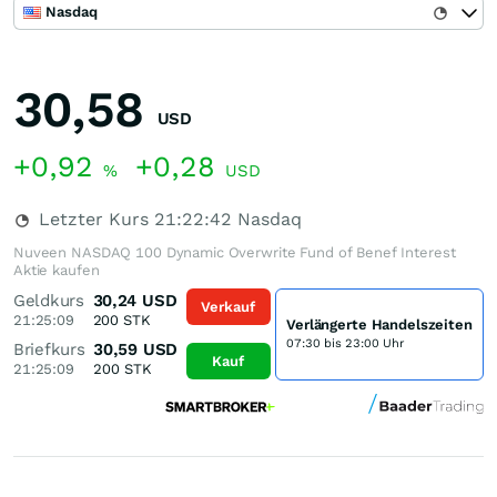
Nasdaq
30,58
USD
+0,92
+0,28
%
USD
Letzter Kurs
21:22:42
Nasdaq
Nuveen NASDAQ 100 Dynamic Overwrite Fund of Benef Interest
Aktie kaufen
Geldkurs
30,24
USD
Verkauf
21:25:09
200
STK
Verlängerte Handelszeiten
07:30 bis 23:00 Uhr
Briefkurs
30,59
USD
Kauf
21:25:09
200
STK