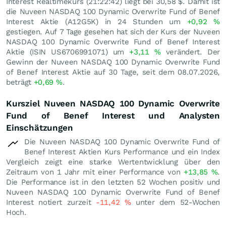
Interest Realtimekurs (21:22:42) liegt bei 30,58
$
. Damit ist
die Nuveen NASDAQ 100 Dynamic Overwrite Fund of Benef
Interest Aktie (A12G5K) in 24 Stunden um
+0,92
%
gestiegen. Auf 7 Tage gesehen hat sich der Kurs der Nuveen
NASDAQ 100 Dynamic Overwrite Fund of Benef Interest
Aktie (ISIN US6706991071) um
+3,11
%
verändert. Der
Gewinn der Nuveen NASDAQ 100 Dynamic Overwrite Fund
of Benef Interest Aktie auf 30 Tage, seit dem 08.07.2026,
beträgt
+0,69
%
.
Kursziel Nuveen NASDAQ 100 Dynamic Overwrite
Fund of Benef Interest und Analysten
Einschätzungen
Die Nuveen NASDAQ 100 Dynamic Overwrite Fund of
Benef Interest Aktien Kurs Performance und ein Index
Vergleich zeigt eine starke Wertentwicklung über den
Zeitraum von 1 Jahr mit einer Performance von
+13,85
%
.
Die Performance ist in den letzten 52 Wochen positiv und
Nuveen NASDAQ 100 Dynamic Overwrite Fund of Benef
Interest notiert zurzeit
-11,42
%
unter dem 52-Wochen
Hoch.