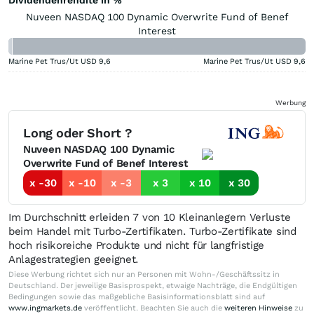
Nuveen NASDAQ 100 Dynamic Overwrite Fund of Benef
Interest
Marine Pet Trus/Ut USD
9,6
Marine Pet Trus/Ut USD
9,6
Werbung
Long oder Short ?
Nuveen NASDAQ 100 Dynamic
Overwrite Fund of Benef Interest
x -30
x -10
x -3
x 3
x 10
x 30
Im Durchschnitt erleiden 7 von 10 Kleinanlegern Verluste
beim Handel mit Turbo-Zertifikaten. Turbo-Zertifikate sind
hoch risikoreiche Produkte und nicht für langfristige
Anlagestrategien geeignet.
Diese Werbung richtet sich nur an Personen mit Wohn-/Geschäftssitz in
Deutschland. Der jeweilige Basisprospekt, etwaige Nachträge, die Endgültigen
Bedingungen sowie das maßgebliche Basisinformationsblatt sind auf
www.ingmarkets.de
veröffentlicht. Beachten Sie auch die
weiteren Hinweise
zu