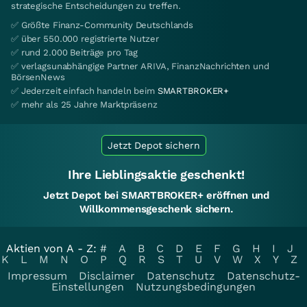
strategische Entscheidungen zu treffen.
✅ Größte Finanz-Community Deutschlands
✅ über 550.000 registrierte Nutzer
✅ rund 2.000 Beiträge pro Tag
✅ verlagsunabhängige Partner ARIVA, FinanzNachrichten und
BörsenNews
✅ Jederzeit einfach handeln beim
SMARTBROKER+
✅ mehr als 25 Jahre Marktpräsenz
Jetzt Depot sichern
Ihre Lieblingsaktie geschenkt!
Jetzt Depot bei SMARTBROKER+ eröffnen und
Willkommensgeschenk sichern.
Aktien von A - Z:
#
A
B
C
D
E
F
G
H
I
J
K
L
M
N
O
P
Q
R
S
T
U
V
W
X
Y
Z
Impressum
Disclaimer
Datenschutz
Datenschutz-
Einstellungen
Nutzungsbedingungen