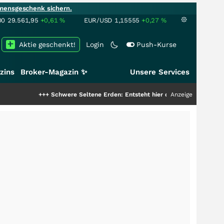
mensgeschenk sichern.
00
29.561,95
+0,61
%
EUR/USD
1,15555
+0,27
%
Aktie geschenkt!
Login
Push-Kurse
zins
Broker-Magazin ✨
Unsere Services
+++
Schwere Seltene Erden: Entsteht hier die nächste Milliardenstory?
Anzeige
+++