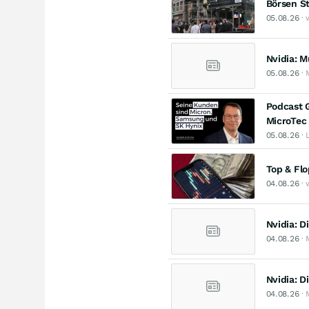
Börsen St
05.08.26
· 
Nvidia: M
05.08.26
· 
Podcast G
MicroTec 
05.08.26
· 
Top & Fl
04.08.26
· 
Nvidia: D
04.08.26
· 
Nvidia: D
04.08.26
· 