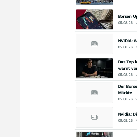
Börsen Up
05.08.26
· 
NVIDIA: 
05.08.26
· 
Das Top k
warnt vo
05.08.26
· 
Der Börse
Märkte
05.08.26
· 
Nvidia: 
05.08.26
· 