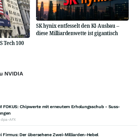
SK hynix entfesselt den KI-Ausbau –
diese Milliardenwette ist gigantisch
US Tech 100
zu NVIDIA
M FOKUS: Chipwerte mit erneutem Erholungsschub - Suss-
ungen
· dpa-AFX
ei Firmus: Der übersehene Zwei-Milliarden-Hebel