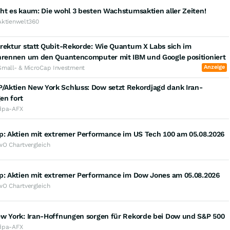
ht es kaum: Die wohl 3 besten Wachstumsaktien aller Zeiten!
Aktienwelt360
rektur statt Qubit-Rekorde: Wie Quantum X Labs sich im
enrennen um den Quantencomputer mit IBM und Google positioniert
Anzeige
Small- & MicroCap Investment
Aktien New York Schluss: Dow setzt Rekordjagd dank Iran-
en fort
dpa-AFX
op: Aktien mit extremer Performance im US Tech 100 am 05.08.2026
wO Chartvergleich
op: Aktien mit extremer Performance im Dow Jones am 05.08.2026
wO Chartvergleich
ew York: Iran-Hoffnungen sorgen für Rekorde bei Dow und S&P 500
dpa-AFX