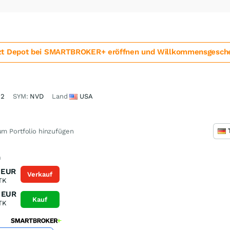
zt Depot bei SMARTBROKER+ eröffnen und Willkommensgesche
22
SYM:
NVD
Land
USA
m Portfolio hinzufügen
n
EUR
Verkauf
TK
EUR
Kauf
TK