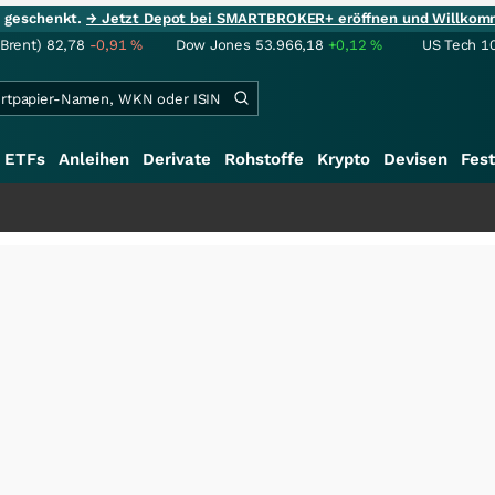
ie geschenkt.
→ Jetzt Depot bei SMARTBROKER+ eröffnen und Willkom
(Brent)
82,78
-0,91
%
Dow Jones
53.966,18
+0,12
%
US Tech 1
ETFs
Anleihen
Derivate
Rohstoffe
Krypto
Devisen
Fest