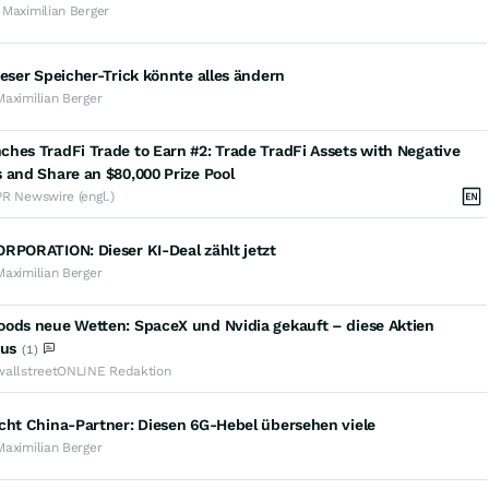
 Maximilian Berger
ieser Speicher-Trick könnte alles ändern
Maximilian Berger
hes TradFi Trade to Earn #2: Trade TradFi Assets with Negative
 and Share an $80,000 Prize Pool
PR Newswire (engl.)
RPORATION: Dieser KI-Deal zählt jetzt
Maximilian Berger
oods neue Wetten: SpaceX und Nvidia gekauft – diese Aktien
aus
(1)
wallstreetONLINE Redaktion
cht China-Partner: Diesen 6G-Hebel übersehen viele
Maximilian Berger