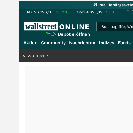
🎁 Ihre Lieblingsakt
DAX
26.326,10
+0,58
%
Gold
4.325,02
+1,99
%
Öl 
Depot eröffnen
Aktien
Community
Nachrichten
Indizes
Fonds
NEWS TICKER