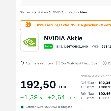
Aktien
NVIDIA
Nachrichten
Startseite
🎁
Ihre Lieblingsaktie
NVIDIA
geschenkt!
Jet
NVIDIA Aktie
Aktie
ISIN:
US67066G1040
WKN:
9184
Alarme einrichten
Zur Watchlist hinzufügen
Zu
NVIDIA Aktie kaufe
192,50
Geldkurs
192,34
EUR
16:08:19
1.300
S
Briefkurs
192,46
+1,39
+2,64
%
EUR
16:08:19
1.300
S
Letzter Kurs
16:08:03
Tradegate