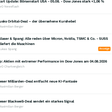
art Update: Börsenstart USA - 05.08. - Dow Jones stark +1,06 %
wO Newsflash
usks Orbital-Deal – der übersehene Kurshebel
Maximilian Berger
laser & Spang: Alle reden über Micron, Nvidia, TSMC & Co. - SUSS
liefert die Maschinen
Anzeige
Lukas Spang
op: Aktien mit extremer Performance im Dow Jones am 04.08.2026
wO Chartvergleich
ieser Milliarden-Deal entfacht neue KI-Fantasie
Maximilian Berger
ieser Blackwell-Deal sendet ein starkes Signal
Maximilian Berger