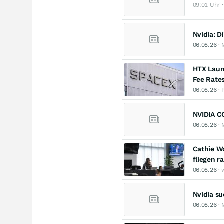
09:01 Uhr ·
Nvidia: D
06.08.26
· 
HTX Launc
Fee Rates
06.08.26
· 
NVIDIA CO
06.08.26
· 
Cathie W
fliegen r
06.08.26
· 
Nvidia su
06.08.26
· 