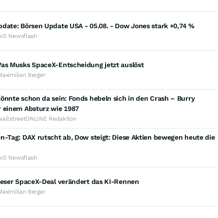
date: Börsen Update USA - 05.08. - Dow Jones stark +0,74 %
wO Newsflash
Was Musks SpaceX-Entscheidung jetzt auslöst
Maximilian Berger
önnte schon da sein: Fonds hebeln sich in den Crash – Burry
r einem Absturz wie 1987
wallstreetONLINE Redaktion
n-Tag: DAX rutscht ab, Dow steigt: Diese Aktien bewegen heute die
wO Newsflash
Dieser SpaceX-Deal verändert das KI-Rennen
Maximilian Berger