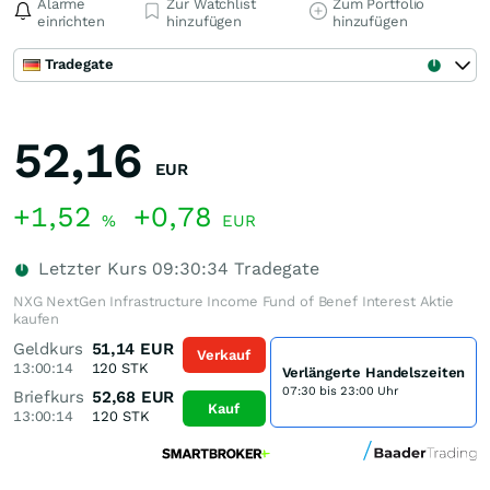
Alarme
Zur Watchlist
Zum Portfolio
einrichten
hinzufügen
hinzufügen
Tradegate
52,16
EUR
+1,52
+0,78
%
EUR
Letzter Kurs
09:30:34
Tradegate
NXG NextGen Infrastructure Income Fund of Benef Interest Aktie
kaufen
Geldkurs
51,14
EUR
Verkauf
13:00:14
120
STK
Verlängerte Handelszeiten
07:30 bis 23:00 Uhr
Briefkurs
52,68
EUR
Kauf
13:00:14
120
STK