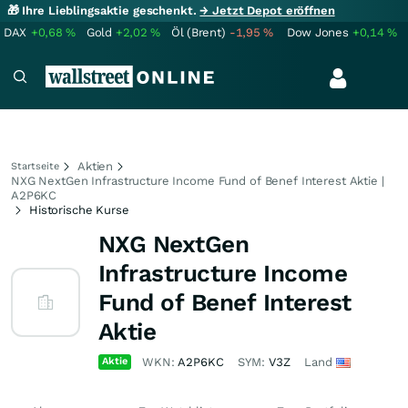
🎁 Ihre Lieblingsaktie geschenkt.
→ Jetzt Depot eröffnen
DAX
+0,68
%
Gold
+2,02
%
Öl (Brent)
-1,95
%
Dow Jones
+0,14
%
Aktien
Startseite
NXG NextGen Infrastructure Income Fund of Benef Interest Aktie |
A2P6KC
Historische Kurse
NXG NextGen
Infrastructure Income
Fund of Benef Interest
Aktie
Aktie
WKN:
A2P6KC
SYM:
V3Z
Land