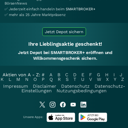
BörsenNews
✅ Jederzeit einfach handeln beim
SMARTBROKER+
✅ mehr als 25 Jahre Marktpräsenz
Jetzt Depot sichern
Ihre Lieblingsaktie geschenkt!
Jetzt Depot bei SMARTBROKER+ eröffnen und
Willkommensgeschenk sichern.
Aktien von A - Z:
#
A
B
C
D
E
F
G
H
I
J
K
L
M
N
O
P
Q
R
S
T
U
V
W
X
Y
Z
Impressum
Disclaimer
Datenschutz
Datenschutz-
Einstellungen
Nutzungsbedingungen
Unsere Apps: