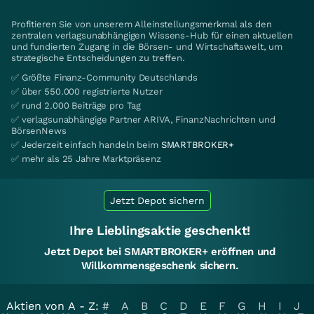
Profitieren Sie von unserem Alleinstellungsmerkmal als den
zentralen verlagsunabhängigen Wissens-Hub für einen aktuellen
und fundierten Zugang in die Börsen- und Wirtschaftswelt, um
strategische Entscheidungen zu treffen.
✅ Größte Finanz-Community Deutschlands
✅ über 550.000 registrierte Nutzer
✅ rund 2.000 Beiträge pro Tag
✅ verlagsunabhängige Partner ARIVA, FinanzNachrichten und
BörsenNews
✅ Jederzeit einfach handeln beim
SMARTBROKER+
✅ mehr als 25 Jahre Marktpräsenz
Jetzt Depot sichern
Ihre Lieblingsaktie geschenkt!
Jetzt Depot bei SMARTBROKER+ eröffnen und
Willkommensgeschenk sichern.
Aktien von A - Z:
#
A
B
C
D
E
F
G
H
I
J