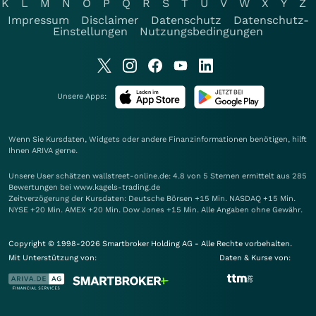
K
L
M
N
O
P
Q
R
S
T
U
V
W
X
Y
Z
Impressum
Disclaimer
Datenschutz
Datenschutz-
Einstellungen
Nutzungsbedingungen
Unsere Apps:
Wenn Sie Kursdaten, Widgets oder andere Finanzinformationen benötigen, hilft
Ihnen
ARIVA
gerne.
Unsere User schätzen wallstreet-online.de: 4.8 von 5 Sternen ermittelt aus 285
Bewertungen bei www.kagels-trading.de
Zeitverzögerung der Kursdaten: Deutsche Börsen +15 Min. NASDAQ +15 Min.
NYSE +20 Min. AMEX +20 Min. Dow Jones +15 Min. Alle Angaben ohne Gewähr.
Copyright © 1998-2026 Smartbroker Holding AG - Alle Rechte vorbehalten.
Mit Unterstützung von:
Daten & Kurse von: