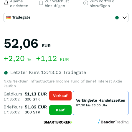
Alarme
Zur Watchlist
Zum Portfolio
einrichten
hinzufügen
hinzufügen
Tradegate
52,06
EUR
+2,20
+1,12
%
EUR
Letzter Kurs
13:43:03
Tradegate
NXG NextGen Infrastructure Income Fund of Benef Interest Aktie
kaufen
Geldkurs
51,13
EUR
Verkauf
17:35:02
300
STK
Verlängerte Handelszeiten
07:30 bis 23:00 Uhr
Briefkurs
51,82
EUR
Kauf
17:35:02
300
STK