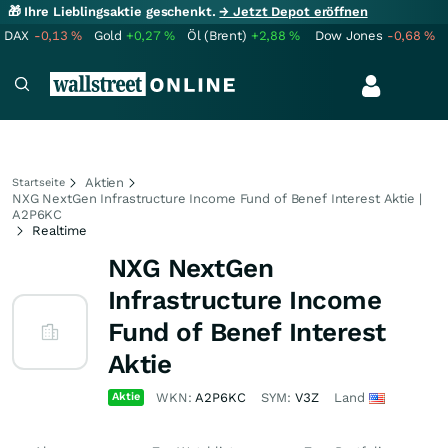
🎁 Ihre Lieblingsaktie geschenkt.
→ Jetzt Depot eröffnen
DAX
-0,13
%
Gold
+0,27
%
Öl (Brent)
+2,88
%
Dow Jones
-0,68
%
Aktien
Startseite
NXG NextGen Infrastructure Income Fund of Benef Interest Aktie |
A2P6KC
Realtime
NXG NextGen
Infrastructure Income
Fund of Benef Interest
Aktie
Aktie
WKN:
A2P6KC
SYM:
V3Z
Land