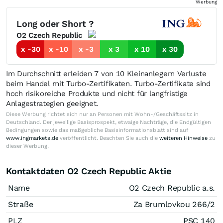
Werbung
Long oder Short ?
O2 Czech Republic
x -30
x -10
x -3
x 3
x 10
x 30
Im Durchschnitt erleiden 7 von 10 Kleinanlegern Verluste
beim Handel mit Turbo-Zertifikaten. Turbo-Zertifikate sind
hoch risikoreiche Produkte und nicht für langfristige
Anlagestrategien geeignet.
Diese Werbung richtet sich nur an Personen mit Wohn-/Geschäftssitz in
Deutschland. Der jeweilige Basisprospekt, etwaige Nachträge, die Endgültigen
Bedingungen sowie das maßgebliche Basisinformationsblatt sind auf
www.ingmarkets.de
veröffentlicht. Beachten Sie auch die
weiteren Hinweise
zu
dieser Werbung.
Kontaktdaten O2 Czech Republic Aktie
Name
O2 Czech Republic a.s.
Straße
Za Brumlovkou 266/2
PLZ
PSC 140