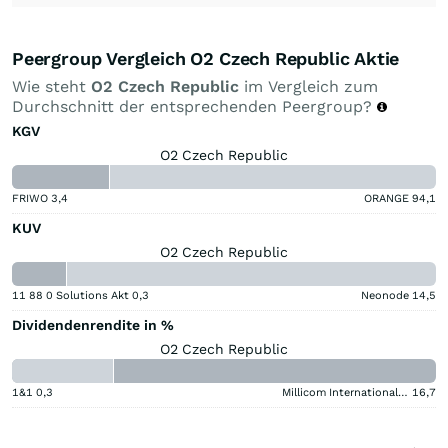
Peergroup Vergleich O2 Czech Republic Aktie
Wie steht
O2 Czech Republic
im Vergleich zum
Durchschnitt der entsprechenden Peergroup?
KGV
O2 Czech Republic
FRIWO
3,4
ORANGE
94,1
KUV
O2 Czech Republic
11 88 0 Solutions Akt
0,3
Neonode
14,5
Dividendenrendite in %
O2 Czech Republic
1&1
0,3
Millicom International Cellular
16,7