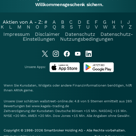
Willkommensgeschenk sichern.
Aktien von A - Z:
#
A
B
C
D
E
F
G
H
I
J
K
L
M
N
O
P
Q
R
S
T
U
V
W
X
Y
Z
Impressum
Disclaimer
Datenschutz
Datenschutz-
Einstellungen
Nutzungsbedingungen
Unsere Apps:
Wenn Sie Kursdaten, Widgets oder andere Finanzinformationen benötigen, hilft
Ihnen
ARIVA
gerne.
Unsere User schätzen wallstreet-online.de: 4.8 von 5 Sternen ermittelt aus 285
Bewertungen bei www.kagels-trading.de
Zeitverzögerung der Kursdaten: Deutsche Börsen +15 Min. NASDAQ +15 Min.
NYSE +20 Min. AMEX +20 Min. Dow Jones +15 Min. Alle Angaben ohne Gewähr.
Copyright © 1998-2026 Smartbroker Holding AG - Alle Rechte vorbehalten.