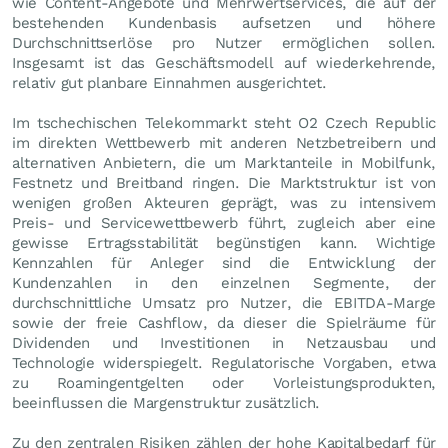
wie Content-Angebote und Mehrwertservices, die auf der
bestehenden Kundenbasis aufsetzen und höhere
Durchschnittserlöse pro Nutzer ermöglichen sollen.
Insgesamt ist das Geschäftsmodell auf wiederkehrende,
relativ gut planbare Einnahmen ausgerichtet.
Im tschechischen Telekommarkt steht O2 Czech Republic
im direkten Wettbewerb mit anderen Netzbetreibern und
alternativen Anbietern, die um Marktanteile in Mobilfunk,
Festnetz und Breitband ringen. Die Marktstruktur ist von
wenigen großen Akteuren geprägt, was zu intensivem
Preis- und Servicewettbewerb führt, zugleich aber eine
gewisse Ertragsstabilität begünstigen kann. Wichtige
Kennzahlen für Anleger sind die Entwicklung der
Kundenzahlen in den einzelnen Segmente, der
durchschnittliche Umsatz pro Nutzer, die EBITDA-Marge
sowie der freie Cashflow, da dieser die Spielräume für
Dividenden und Investitionen in Netzausbau und
Technologie widerspiegelt. Regulatorische Vorgaben, etwa
zu Roamingentgelten oder Vorleistungsprodukten,
beeinflussen die Margenstruktur zusätzlich.
Zu den zentralen Risiken zählen der hohe Kapitalbedarf für