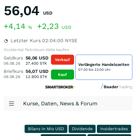
56,04
USD
+4,14
+2,23
%
USD
Letzter Kurs
02:04:00
NYSE
Occidental Petroleum Aktie kaufen
Geldkurs
56,06
USD
Verkauf
06.08.26
27.400
STK
Verlängerte Handelszeiten
07:30 bis 23:00 Uhr
Briefkurs
56,07
USD
Kauf
06.08.26
12.900
STK
Kurse, Daten, News & Forum
Bilanz in Mio USD
Dividende
Insidertrades