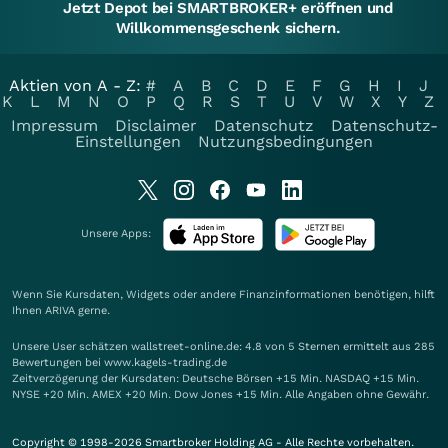
Jetzt Depot bei SMARTBROKER+ eröffnen und
Willkommensgeschenk sichern.
Aktien von A - Z:
#
A
B
C
D
E
F
G
H
I
J
K
L
M
N
O
P
Q
R
S
T
U
V
W
X
Y
Z
Impressum
Disclaimer
Datenschutz
Datenschutz-
Einstellungen
Nutzungsbedingungen
Unsere Apps:
Wenn Sie Kursdaten, Widgets oder andere Finanzinformationen benötigen, hilft
Ihnen
ARIVA
gerne.
Unsere User schätzen wallstreet-online.de: 4.8 von 5 Sternen ermittelt aus 285
Bewertungen bei www.kagels-trading.de
Zeitverzögerung der Kursdaten: Deutsche Börsen +15 Min. NASDAQ +15 Min.
NYSE +20 Min. AMEX +20 Min. Dow Jones +15 Min. Alle Angaben ohne Gewähr.
Copyright © 1998-2026 Smartbroker Holding AG - Alle Rechte vorbehalten.