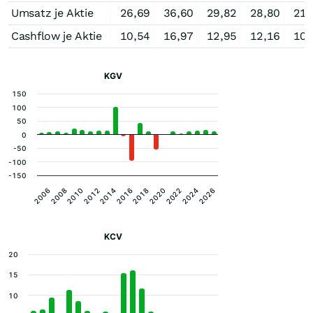
Umsatz je Aktie
26,69
36,60
29,82
28,80
21,
Cashflow je Aktie
10,54
16,97
12,95
12,16
10,
KGV
150
100
50
0
-50
-100
-150
2006
2026
2024
2022
2020
2018
2016
2014
2012
2010
2008
KCV
20
15
10