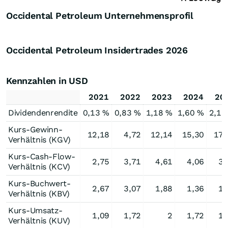
Occidental Petroleum Unternehmensprofil
Occidental Petroleum Insidertrades
2026
Kennzahlen in USD
2021
2022
2023
2024
20
Dividendenrendite
0,13 %
0,83 %
1,18 %
1,60 %
2,18
Kurs-Gewinn-
12,18
4,72
12,14
15,30
17,
Verhältnis (KGV)
Kurs-Cash-Flow-
2,75
3,71
4,61
4,06
3,
Verhältnis (KCV)
Kurs-Buchwert-
2,67
3,07
1,88
1,36
1,
Verhältnis (KBV)
Kurs-Umsatz-
1,09
1,72
2
1,72
1,
Verhältnis (KUV)