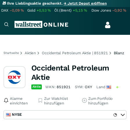
🎁 Ihre Lieblingsaktie geschenkt.
→ Jetzt Depot eröffnen
DAX
-0,09
%
Gold
+0,53
%
Öl (Brent)
+5,15
%
Dow Jones
-0,92
%
Aktien
Occidental Petroleum Aktie | 851921
Bilanz
Startseite
Occidental Petroleum
Aktie
Aktie
WKN:
851921
SYM:
OXY
Land
Alarme
Zur Watchlist
Zum Portfolio
einrichten
hinzufügen
hinzufügen
NYSE