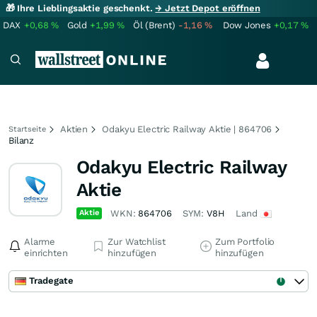
🎁 Ihre Lieblingsaktie geschenkt.
→ Jetzt Depot eröffnen
DAX
+0,68
%
Gold
+1,99
%
Öl (Brent)
-1,16
%
Dow Jones
+0,17
%
Aktien
Odakyu Electric Railway Aktie | 864706
Startseite
Bilanz
Odakyu Electric Railway
Aktie
Aktie
WKN:
864706
SYM:
V8H
Land
Alarme
Zur Watchlist
Zum Portfolio
einrichten
hinzufügen
hinzufügen
Tradegate