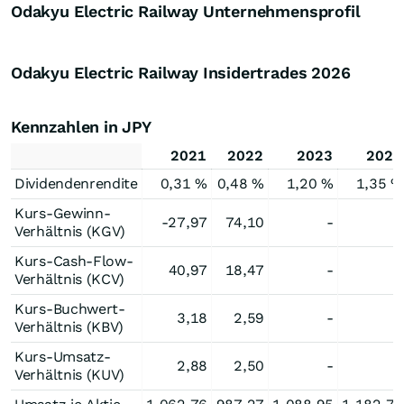
Odakyu Electric Railway Unternehmensprofil
Odakyu Electric Railway Insidertrades
2026
Kennzahlen in JPY
2021
2022
2023
2024
Dividendenrendite
0,31 %
0,48 %
1,20 %
1,35 %
Kurs-Gewinn-
-27,97
74,10
-
-
Verhältnis (KGV)
Kurs-Cash-Flow-
40,97
18,47
-
-
Verhältnis (KCV)
Kurs-Buchwert-
3,18
2,59
-
-
Verhältnis (KBV)
Kurs-Umsatz-
2,88
2,50
-
-
Verhältnis (KUV)