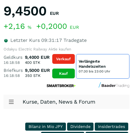
9,4500
EUR
+2,16
+0,2000
%
EUR
Letzter Kurs
09:31:17
Tradegate
Odakyu Electric Railway Aktie kaufen
Geldkurs
9,4000
EUR
Verkauf
Verlängerte
16:18:58
400
STK
Handelszeiten
Briefkurs
9,5000
EUR
07:30 bis 23:00 Uhr
Kauf
16:18:58
350
STK
Kurse, Daten, News & Forum
Bilanz in Mio JPY
Dividende
Insidertrades