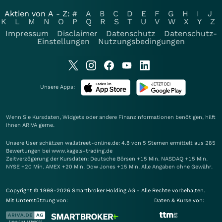
Aktien von A - Z:
#
A
B
C
D
E
F
G
H
I
J
K
L
M
N
O
P
Q
R
S
T
U
V
W
X
Y
Z
Impressum
Disclaimer
Datenschutz
Datenschutz-
Einstellungen
Nutzungsbedingungen
Unsere Apps:
Wenn Sie Kursdaten, Widgets oder andere Finanzinformationen benötigen, hilft
Ihnen
ARIVA
gerne.
Unsere User schätzen wallstreet-online.de: 4.8 von 5 Sternen ermittelt aus 285
Bewertungen bei www.kagels-trading.de
Zeitverzögerung der Kursdaten: Deutsche Börsen +15 Min. NASDAQ +15 Min.
NYSE +20 Min. AMEX +20 Min. Dow Jones +15 Min. Alle Angaben ohne Gewähr.
Copyright © 1998-2026 Smartbroker Holding AG - Alle Rechte vorbehalten.
Mit Unterstützung von:
Daten & Kurse von: