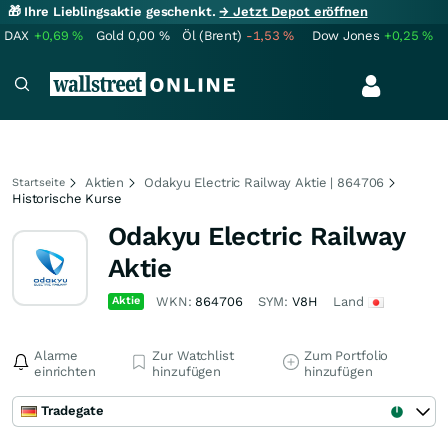
🎁 Ihre Lieblingsaktie geschenkt.
→ Jetzt Depot eröffnen
DAX
+0,69
%
Gold
0,00
%
Öl (Brent)
-1,53
%
Dow Jones
+0,25
%
Aktien
Odakyu Electric Railway Aktie | 864706
Startseite
Historische Kurse
Odakyu Electric Railway
Aktie
Aktie
WKN:
864706
SYM:
V8H
Land
Alarme
Zur Watchlist
Zum Portfolio
einrichten
hinzufügen
hinzufügen
Tradegate