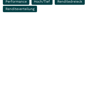
Performance
Hoch/Tief
Renditedreieck
Renditeverteilung