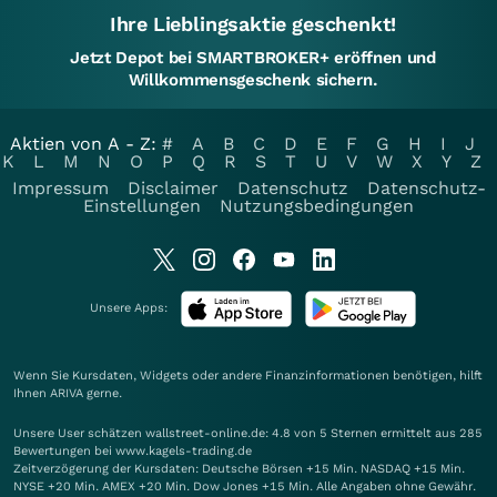
Ihre Lieblingsaktie geschenkt!
Jetzt Depot bei SMARTBROKER+ eröffnen und
Willkommensgeschenk sichern.
Aktien von A - Z:
#
A
B
C
D
E
F
G
H
I
J
K
L
M
N
O
P
Q
R
S
T
U
V
W
X
Y
Z
Impressum
Disclaimer
Datenschutz
Datenschutz-
Einstellungen
Nutzungsbedingungen
Unsere Apps:
Wenn Sie Kursdaten, Widgets oder andere Finanzinformationen benötigen, hilft
Ihnen
ARIVA
gerne.
Unsere User schätzen wallstreet-online.de: 4.8 von 5 Sternen ermittelt aus 285
Bewertungen bei www.kagels-trading.de
Zeitverzögerung der Kursdaten: Deutsche Börsen +15 Min. NASDAQ +15 Min.
NYSE +20 Min. AMEX +20 Min. Dow Jones +15 Min. Alle Angaben ohne Gewähr.