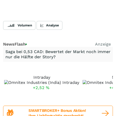
Volumen
Analyse
NewsFlash
Anzeige
Saga bei 0,53 CAD: Bewertet der Markt noch immer
nur die Hälfte der Story?
Intraday
5
+2,52
%
+4
SMARTBROKER+ Bonus Aktion!
🎁
Ihre Lieblingsaktie geschenkt!