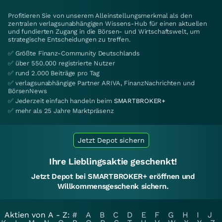
Profitieren Sie von unserem Alleinstellungsmerkmal als den
zentralen verlagsunabhängigen Wissens-Hub für einen aktuellen
und fundierten Zugang in die Börsen- und Wirtschaftswelt, um
strategische Entscheidungen zu treffen.
✅ Größte Finanz-Community Deutschlands
✅ über 550.000 registrierte Nutzer
✅ rund 2.000 Beiträge pro Tag
✅ verlagsunabhängige Partner ARIVA, FinanzNachrichten und
BörsenNews
✅ Jederzeit einfach handeln beim
SMARTBROKER+
✅ mehr als 25 Jahre Marktpräsenz
Jetzt Depot sichern
Ihre Lieblingsaktie geschenkt!
Jetzt Depot bei SMARTBROKER+ eröffnen und
Willkommensgeschenk sichern.
Aktien von A - Z:
#
A
B
C
D
E
F
G
H
I
J