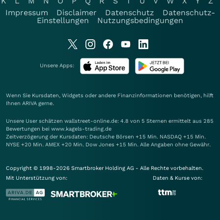
K
L
M
N
O
P
Q
R
S
T
U
V
W
X
Y
Z
Impressum
Disclaimer
Datenschutz
Datenschutz-
Einstellungen
Nutzungsbedingungen
Unsere Apps:
Wenn Sie Kursdaten, Widgets oder andere Finanzinformationen benötigen, hilft
Ihnen
ARIVA
gerne.
Unsere User schätzen wallstreet-online.de: 4.8 von 5 Sternen ermittelt aus 285
Bewertungen bei www.kagels-trading.de
Zeitverzögerung der Kursdaten: Deutsche Börsen +15 Min. NASDAQ +15 Min.
NYSE +20 Min. AMEX +20 Min. Dow Jones +15 Min. Alle Angaben ohne Gewähr.
Copyright © 1998-2026 Smartbroker Holding AG - Alle Rechte vorbehalten.
Mit Unterstützung von:
Daten & Kurse von: