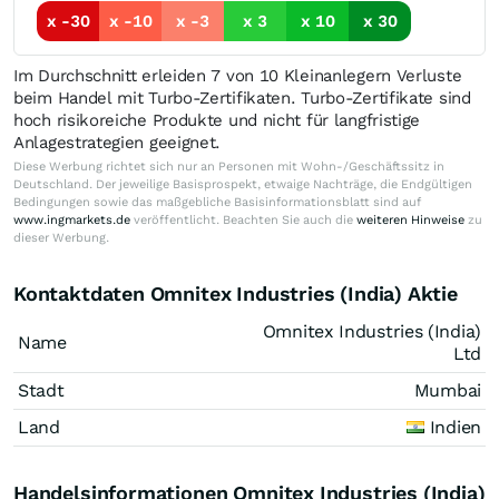
x -30
x -10
x -3
x 3
x 10
x 30
Im Durchschnitt erleiden 7 von 10 Kleinanlegern Verluste
beim Handel mit Turbo-Zertifikaten. Turbo-Zertifikate sind
hoch risikoreiche Produkte und nicht für langfristige
Anlagestrategien geeignet.
Diese Werbung richtet sich nur an Personen mit Wohn-/Geschäftssitz in
Deutschland. Der jeweilige Basisprospekt, etwaige Nachträge, die Endgültigen
Bedingungen sowie das maßgebliche Basisinformationsblatt sind auf
www.ingmarkets.de
veröffentlicht. Beachten Sie auch die
weiteren Hinweise
zu
dieser Werbung.
Kontaktdaten Omnitex Industries (India) Aktie
Omnitex Industries (India)
Name
Ltd
Stadt
Mumbai
Land
Indien
Handelsinformationen Omnitex Industries (India)