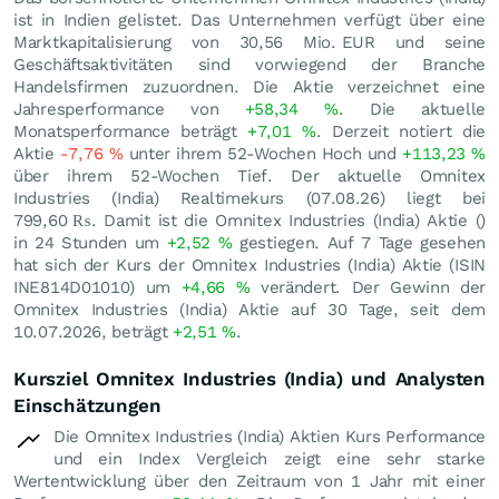
ist in Indien gelistet. Das Unternehmen verfügt über eine
Marktkapitalisierung von 30,56 Mio.
EUR
und seine
Geschäftsaktivitäten sind vorwiegend der Branche
Handelsfirmen zuzuordnen. Die Aktie verzeichnet eine
Jahresperformance von
+58,34
%
. Die aktuelle
Monatsperformance beträgt
+7,01
%
. Derzeit notiert die
Aktie
-7,76
%
unter ihrem 52-Wochen Hoch und
+113,23
%
über ihrem 52-Wochen Tief. Der aktuelle Omnitex
Industries (India) Realtimekurs (
07.08.26
) liegt bei
799,60
₨
. Damit ist die Omnitex Industries (India) Aktie ()
in 24 Stunden um
+2,52
%
gestiegen. Auf 7 Tage gesehen
hat sich der Kurs der Omnitex Industries (India) Aktie (ISIN
INE814D01010) um
+4,66
%
verändert. Der Gewinn der
Omnitex Industries (India) Aktie auf 30 Tage, seit dem
10.07.2026, beträgt
+2,51
%
.
Kursziel Omnitex Industries (India) und Analysten
Einschätzungen
Die Omnitex Industries (India) Aktien Kurs Performance
und ein Index Vergleich zeigt eine sehr starke
Wertentwicklung über den Zeitraum von 1 Jahr mit einer