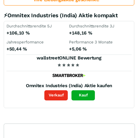
⚡Omnitex Industries (India) Aktie kompakt
Durchschnittsrendite 5J
Durchschnittsrendite 3J
+106,10
%
+148,16
%
Jahresperformance
Performance 3 Monate
+50,44
%
+5,06
%
wallstreetONLINE Bewertung
⭐
⭐
⭐
⭐
⭐
Omnitex Industries (India)
Aktie kaufen
Verkauf
Kauf