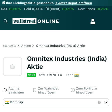
🎁 Ihre Lieblingsaktie geschenkt.
→ Jetzt Depot eröffnen
DAX
+0,69
%
Gold
0,00
%
Öl (Brent)
+0,02
%
Dow Jones
+0,25
%
Aktien
Omnitex Industries (India) Aktie
Startseite
Omnitex Industries (India)
Aktie
Aktie
SYM:
OMNITEX
Land
Alarme
Zur Watchlist
Zum Portfolio
einrichten
hinzufügen
hinzufügen
Bombay