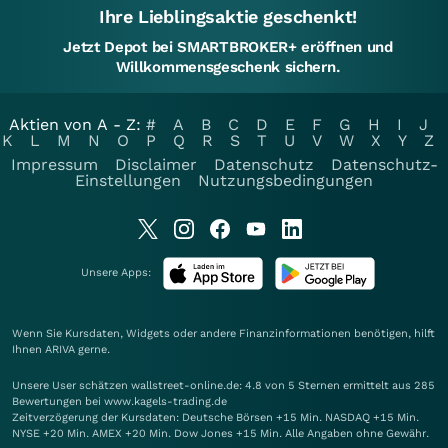
Ihre Lieblingsaktie geschenkt!
Jetzt Depot bei SMARTBROKER+ eröffnen und
Willkommensgeschenk sichern.
Aktien von A - Z:
#
A
B
C
D
E
F
G
H
I
J
K
L
M
N
O
P
Q
R
S
T
U
V
W
X
Y
Z
Impressum
Disclaimer
Datenschutz
Datenschutz-
Einstellungen
Nutzungsbedingungen
Unsere Apps:
Wenn Sie Kursdaten, Widgets oder andere Finanzinformationen benötigen, hilft
Ihnen
ARIVA
gerne.
Unsere User schätzen wallstreet-online.de: 4.8 von 5 Sternen ermittelt aus 285
Bewertungen bei www.kagels-trading.de
Zeitverzögerung der Kursdaten: Deutsche Börsen +15 Min. NASDAQ +15 Min.
NYSE +20 Min. AMEX +20 Min. Dow Jones +15 Min. Alle Angaben ohne Gewähr.