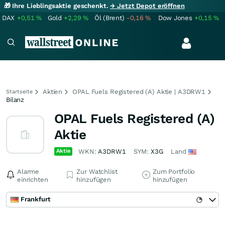
🎁 Ihre Lieblingsaktie geschenkt.
→ Jetzt Depot eröffnen
DAX
+0,51
%
Gold
+2,29
%
Öl (Brent)
-0,16
%
Dow Jones
+0,15
%
Aktien
OPAL Fuels Registered (A) Aktie | A3DRW1
Startseite
Bilanz
OPAL Fuels Registered (A)
Aktie
Aktie
WKN:
A3DRW1
SYM:
X3G
Land
Alarme
Zur Watchlist
Zum Portfolio
einrichten
hinzufügen
hinzufügen
Frankfurt