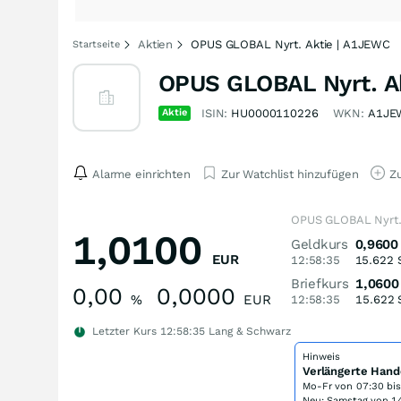
Aktien
OPUS GLOBAL Nyrt. Aktie | A1JEWC
Startseite
OPUS GLOBAL Nyrt. A
Aktie
ISIN:
HU0000110226
WKN:
A1JE
Alarme einrichten
Zur Watchlist hinzufügen
Zu
OPUS GLOBAL Nyrt.
1,0100
Geldkurs
0,9600
EUR
12:58:35
15.622
Briefkurs
1,0600
0,00
0,0000
%
EUR
12:58:35
15.622
Letzter Kurs
12:58:35
Lang & Schwarz
Hinweis
Verlängerte Hand
Mo-Fr von
07:30 bi
Neu: Samstag von 14