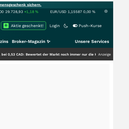
mensgeschenk sichern.
00
29.728,93
+1,18
%
EUR/USD
1,15587
0,00
%
Aktie geschenkt!
Login
Push-Kurse
zins
Broker-Magazin ✨
Unsere Services
D: Bewertet der Markt noch immer nur die Hälfte der Story?
Anzeige
+++