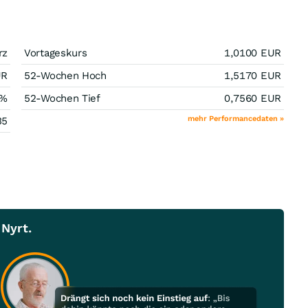
rz
Vortageskurs
1,0100
EUR
UR
52-Wochen Hoch
1,5170
EUR
%
52-Wochen Tief
0,7560
EUR
mehr Performancedaten »
35
Nyrt.