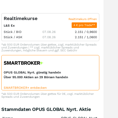
Realtimekurse
Realtimekurs öffnen
4 € pro Trade**
L&S Ex
Stück /
BID
07.08.26
2.151
/
0,9600
Stück /
ASK
07.08.26
2.151
/
1,0600
*ab 500 EUR Ordervolumen über gettex, zzgl. marktüblicher Spreads
und Zuwendungen | ** zzgl. marktüblicher Spreads und
Zuwendungen, mögliche Steuern und ggf. SEC Gebühr
OPUS GLOBAL Nyrt. günstig handeln
Über 95.000 Aktien an 29 Börsen handeln
SMARTBROKER+ entdecken
*ab 500 EUR Ordervolumen über gettex für 0€, zzgl. marktüblicher
Spreads und Zuwendungen
Stammdaten OPUS GLOBAL Nyrt. Aktie