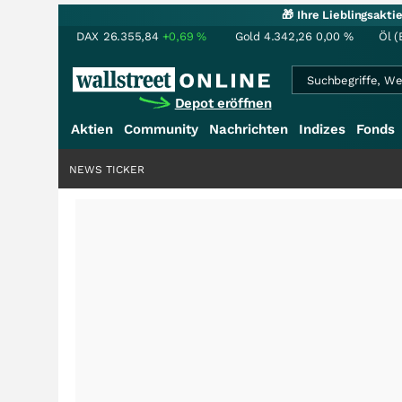
🎁 Ihre Lieblingsakt
DAX
26.355,84
+0,69
%
Gold
4.342,26
0,00
%
Öl (
Depot eröffnen
Aktien
Community
Nachrichten
Indizes
Fonds
NEWS TICKER