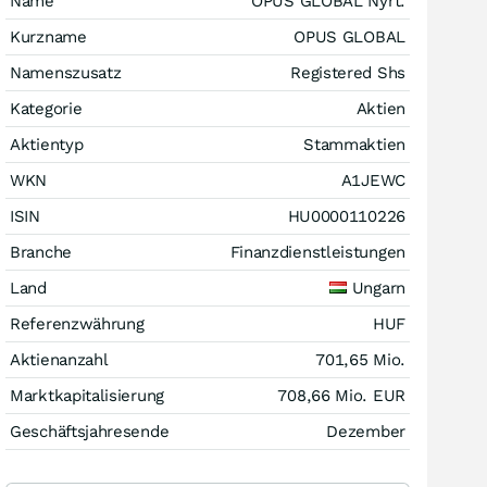
Name
OPUS GLOBAL Nyrt.
Kurzname
OPUS GLOBAL
Namenszusatz
Registered Shs
Kategorie
Aktien
Aktientyp
Stammaktien
WKN
A1JEWC
ISIN
HU0000110226
Branche
Finanzdienstleistungen
Land
Ungarn
Referenzwährung
HUF
Aktienanzahl
701,65 Mio.
Marktkapitalisierung
708,66 Mio.
EUR
Geschäftsjahresende
Dezember