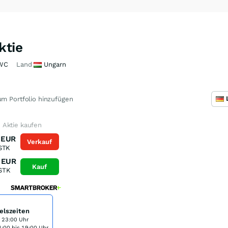
ktie
WC
Land
Ungarn
m Portfolio hinzufügen
 Aktie kaufen
EUR
Verkauf
STK
EUR
Kauf
STK
elszeiten
s 23:00 Uhr
:00 bis 19:00 Uhr