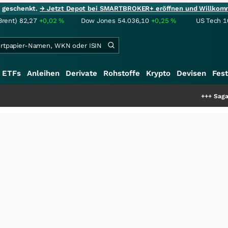
ie geschenkt.
→ Jetzt Depot bei SMARTBROKER+ eröffnen und Willkom
Brent)
82,27
+0,02
%
Dow Jones
54.036,10
+0,25
%
US Tech 1
ETFs
Anleihen
Derivate
Rohstoffe
Krypto
Devisen
Fest
+++
Saga bei 0,53 CA