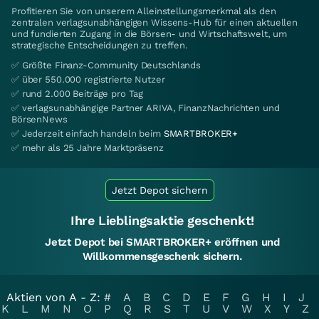
Profitieren Sie von unserem Alleinstellungsmerkmal als den
zentralen verlagsunabhängigen Wissens-Hub für einen aktuellen
und fundierten Zugang in die Börsen- und Wirtschaftswelt, um
strategische Entscheidungen zu treffen.
✅ Größte Finanz-Community Deutschlands
✅ über 550.000 registrierte Nutzer
✅ rund 2.000 Beiträge pro Tag
✅ verlagsunabhängige Partner ARIVA, FinanzNachrichten und
BörsenNews
✅ Jederzeit einfach handeln beim
SMARTBROKER+
✅ mehr als 25 Jahre Marktpräsenz
Jetzt Depot sichern
Ihre Lieblingsaktie geschenkt!
Jetzt Depot bei SMARTBROKER+ eröffnen und
Willkommensgeschenk sichern.
Aktien von A - Z:
#
A
B
C
D
E
F
G
H
I
J
K
L
M
N
O
P
Q
R
S
T
U
V
W
X
Y
Z