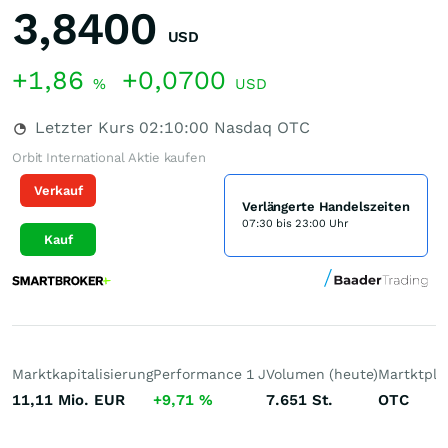
3,8400
USD
+1,86
+0,0700
%
USD
Letzter Kurs
02:10:00
Nasdaq OTC
Orbit International Aktie kaufen
Verkauf
Verlängerte Handelszeiten
07:30 bis 23:00 Uhr
Kauf
Marktkapitalisierung
Performance 1 J
Volumen (heute)
Martktpla
11,11 Mio.
EUR
+9,71
%
7.651
St.
OTC