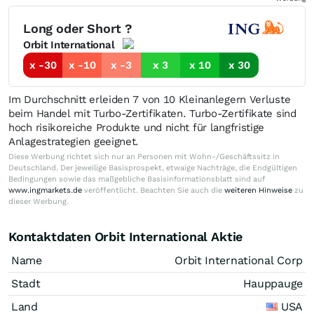
Long oder Short ?
Orbit International
x -30
x -10
x -3
x 3
x 10
x 30
Im Durchschnitt erleiden 7 von 10 Kleinanlegern Verluste
beim Handel mit Turbo-Zertifikaten. Turbo-Zertifikate sind
hoch risikoreiche Produkte und nicht für langfristige
Anlagestrategien geeignet.
Diese Werbung richtet sich nur an Personen mit Wohn-/Geschäftssitz in
Deutschland. Der jeweilige Basisprospekt, etwaige Nachträge, die Endgültigen
Bedingungen sowie das maßgebliche Basisinformationsblatt sind auf
www.ingmarkets.de
veröffentlicht. Beachten Sie auch die
weiteren Hinweise
zu
dieser Werbung.
Kontaktdaten Orbit International Aktie
Name
Orbit International Corp
Stadt
Hauppauge
Land
USA