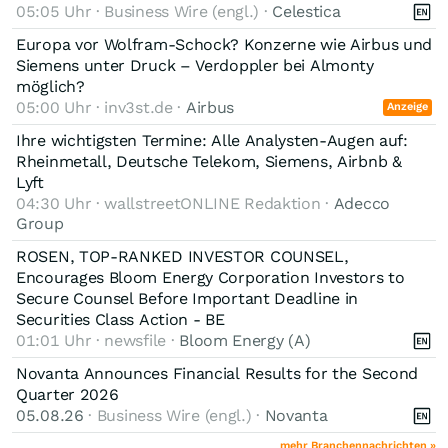
05:05 Uhr · Business Wire (engl.) ·
Celestica
Europa vor Wolfram-Schock? Konzerne wie Airbus und
Siemens unter Druck – Verdoppler bei Almonty
möglich?
05:00 Uhr · inv3st.de ·
Airbus
Anzeige
Ihre wichtigsten Termine: Alle Analysten-Augen auf:
Rheinmetall, Deutsche Telekom, Siemens, Airbnb &
Lyft
04:30 Uhr · wallstreetONLINE Redaktion ·
Adecco
Group
ROSEN, TOP-RANKED INVESTOR COUNSEL,
Encourages Bloom Energy Corporation Investors to
Secure Counsel Before Important Deadline in
Securities Class Action - BE
01:01 Uhr · newsfile ·
Bloom Energy (A)
Novanta Announces Financial Results for the Second
Quarter 2026
05.08.26
· Business Wire (engl.) ·
Novanta
mehr Branchennachrichten »