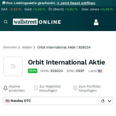
🎁 Ihre Lieblingsaktie geschenkt.
→ Jetzt Depot eröffnen
DAX
-0,51
%
Gold
+0,46
%
Öl (Brent)
+0,82
%
Dow Jones
+0,46
%
Aktien
Orbit International Aktie | 928024
Startseite
Orbit International Aktie
Aktie
WKN:
928024
SYM:
ORBT
Land
Alarme
Zur Watchlist
Zum Portfolio
einrichten
hinzufügen
hinzufügen
Nasdaq OTC