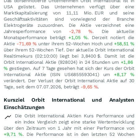
Das börsennotierte Unternehmen Orbit International ist in
USA gelistet. Das Unternehmen verfügt über eine
Marktkapitalisierung von 11,11 Mio.
EUR
und seine
Geschäftsaktivitäten sind vorwiegend der Branche
Elektrogeräte zuzuordnen. Die Aktie verzeichnet eine
Jahresperformance von
-2,78
%
. Die aktuelle
Monatsperformance beträgt
+1,05
%
. Derzeit notiert die
Aktie
-71,69
%
unter ihrem 52-Wochen Hoch und
+58,51
%
über ihrem 52-Wochen Tief. Der aktuelle Orbit International
Realtimekurs (02:10:00) liegt bei 3,8400
$
. Damit ist die
Orbit International Aktie (928024) in 24 Stunden um
+1,86
%
gestiegen. Auf 7 Tage gesehen hat sich der Kurs der Orbit
International Aktie (ISIN US6855593041) um
+8,17
%
verändert. Der Verlust der Orbit International Aktie auf 30
Tage, seit dem 07.07.2026, beträgt
-9,65
%
.
Kursziel Orbit International und Analysten
Einschätzungen
Die Orbit International Aktien Kurs Performance und
ein Index Vergleich zeigt eine starke Wertentwicklung
über den Zeitraum von 1 Jahr mit einer Performance von
+9,71
%
. Die Performance ist in den letzten 52 Wochen