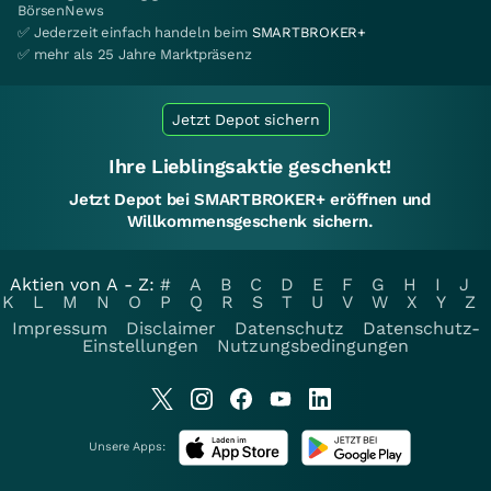
BörsenNews
✅ Jederzeit einfach handeln beim
SMARTBROKER+
✅ mehr als 25 Jahre Marktpräsenz
Jetzt Depot sichern
Ihre Lieblingsaktie geschenkt!
Jetzt Depot bei SMARTBROKER+ eröffnen und
Willkommensgeschenk sichern.
Aktien von A - Z:
#
A
B
C
D
E
F
G
H
I
J
K
L
M
N
O
P
Q
R
S
T
U
V
W
X
Y
Z
Impressum
Disclaimer
Datenschutz
Datenschutz-
Einstellungen
Nutzungsbedingungen
Unsere Apps: