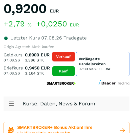
0,9200
EUR
+2,79
+0,0250
%
EUR
Letzter Kurs
07.08.26
Tradegate
Origin Agritech Aktie kaufen
Geldkurs
0,8900
EUR
Verkauf
Verlängerte
07.08.26
3.386
STK
Handelszeiten
Briefkurs
0,9450
EUR
07:30 bis 23:00 Uhr
Kauf
07.08.26
3.164
STK
Kurse, Daten, News & Forum
SMARTBROKER+ Bonus Aktion! Ihre
🎁