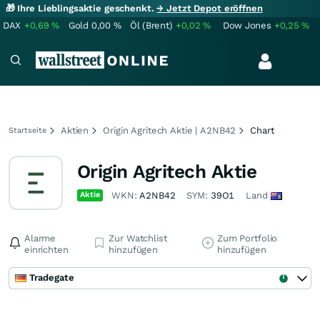
🎁 Ihre Lieblingsaktie geschenkt.
→ Jetzt Depot eröffnen
DAX
+0,69
%
Gold
0,00
%
Öl (Brent)
+0,02
%
Dow Jones
+0,25
%
Aktien
Origin Agritech Aktie | A2NB42
Chart
Startseite
Origin Agritech Aktie
Aktie
WKN:
A2NB42
SYM:
39O1
Land
Alarme
Zur Watchlist
Zum Portfolio
einrichten
hinzufügen
hinzufügen
Tradegate