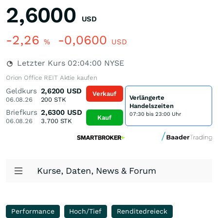
2,6000
USD
-2,26
-0,0600
%
USD
Letzter Kurs
02:04:00
NYSE
Orion Office REIT Aktie kaufen
Geldkurs
2,6200
USD
Verkauf
Verlängerte
06.08.26
200
STK
Handelszeiten
Briefkurs
2,6300
USD
07:30 bis 23:00 Uhr
Kauf
06.08.26
3.700
STK
Kurse, Daten, News & Forum
Performance
Hoch/Tief
Renditedreieck