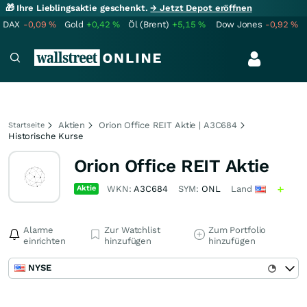
🎁 Ihre Lieblingsaktie geschenkt.
→ Jetzt Depot eröffnen
DAX
-0,09
%
Gold
+0,42
%
Öl (Brent)
+5,15
%
Dow Jones
-0,92
%
Aktien
Orion Office REIT Aktie | A3C684
Startseite
Historische Kurse
Orion Office REIT Aktie
Aktie
WKN:
A3C684
SYM:
ONL
Land
Alarme
Zur Watchlist
Zum Portfolio
einrichten
hinzufügen
hinzufügen
NYSE