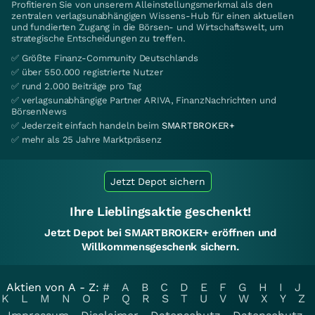
Profitieren Sie von unserem Alleinstellungsmerkmal als den
zentralen verlagsunabhängigen Wissens-Hub für einen aktuellen
und fundierten Zugang in die Börsen- und Wirtschaftswelt, um
strategische Entscheidungen zu treffen.
✅ Größte Finanz-Community Deutschlands
✅ über 550.000 registrierte Nutzer
✅ rund 2.000 Beiträge pro Tag
✅ verlagsunabhängige Partner ARIVA, FinanzNachrichten und
BörsenNews
✅ Jederzeit einfach handeln beim
SMARTBROKER+
✅ mehr als 25 Jahre Marktpräsenz
Jetzt Depot sichern
Ihre Lieblingsaktie geschenkt!
Jetzt Depot bei SMARTBROKER+ eröffnen und
Willkommensgeschenk sichern.
Aktien von A - Z:
#
A
B
C
D
E
F
G
H
I
J
K
L
M
N
O
P
Q
R
S
T
U
V
W
X
Y
Z