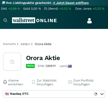
🎁 Ihre Lieblingsaktie geschenkt.
→ Jetzt Depot eröffnen
DAX
+0,69
%
Gold
0,00
%
Öl (Brent)
+0,02
%
Dow Jones
+0,25
%
Aktien
Orora Aktie
Startseite
Orora Aktie
Aktie
SYM:
ORRYY
Land
Alarme
Zur Watchlist
Zum Portfolio
einrichten
hinzufügen
hinzufügen
Nasdaq OTC