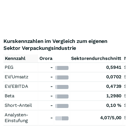
Kurskennzahlen im Vergleich zum eigenen
Sektor Verpackungsindustrie
Kennzahl
Orora
Sektorendurchschnitt
Ni
PEG
-
0,5941
Se
EV/Umsatz
-
0,0702
Se
EV/EBITDA
-
0,4739
Se
Beta
-
1,2980
Se
Short-Anteil
-
0,10 %
Se
Analysten-
-
4,07/5,00
Si
Einstufung