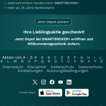
✅ Jederzeit einfach handeln beim
SMARTBROKER+
✅ mehr als 25 Jahre Marktpräsenz
Jetzt Depot sichern
Ihre Lieblingsaktie geschenkt!
Jetzt Depot bei SMARTBROKER+ eröffnen und
Willkommensgeschenk sichern.
Aktien von A - Z:
#
A
B
C
D
E
F
G
H
I
J
K
L
M
N
O
P
Q
R
S
T
U
V
W
X
Y
Z
Impressum
Disclaimer
Datenschutz
Datenschutz-
Einstellungen
Nutzungsbedingungen
Unsere Apps: