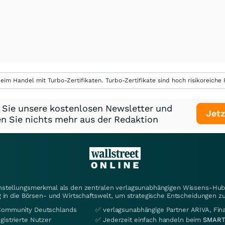
eim Handel mit Turbo-Zertifikaten. Turbo-Zertifikate sind hoch risikoreiche P
 Sie unsere kostenlosen Newsletter und
Jetz
n Sie nichts mehr aus der Redaktion
instellungsmerkmal als den zentralen verlagsunabhängigen Wissens-Hub 
 in die Börsen- und Wirtschaftswelt, um strategische Entscheidungen zu
Community Deutschlands
✅ verlagsunabhängige Partner ARIVA, Fi
gistrierte Nutzer
✅ Jederzeit einfach handeln beim
SMART