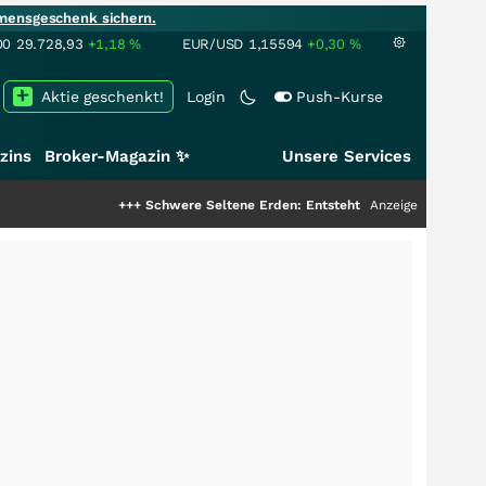
mensgeschenk sichern.
00
29.728,93
+1,18
%
EUR/USD
1,15594
+0,30
%
Aktie geschenkt!
Login
Push-Kurse
zins
Broker-Magazin ✨
Unsere Services
+++
Schwere Seltene Erden: Entsteht hier die nächste Milliarden
Anzeige