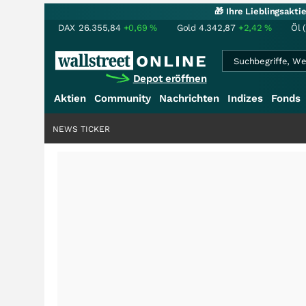
🎁 Ihre Lieblingsakt
DAX
26.355,84
+0,69
%
Gold
4.342,87
+2,42
%
Öl 
Depot eröffnen
Aktien
Community
Nachrichten
Indizes
Fonds
NEWS TICKER