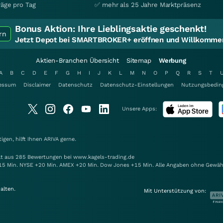
räge pro Tag
✅ mehr als 25 Jahre Marktpräsenz
Bonus Aktion:
Ihre Lieblingsaktie geschenkt!
rn
Jetzt Depot bei SMARTBROKER+ eröffnen und Willkommen
Aktien-Branchen Übersicht
Sitemap
Werbung
A
B
C
D
E
F
G
H
I
J
K
L
M
N
O
P
Q
R
S
T
essum
Disclaimer
Datenschutz
Datenschutz-Einstellungen
Nutzungsbedin
Unsere Apps:
gen, hilft Ihnen
ARIVA
gerne.
elt aus 285 Bewertungen bei www.kagels-trading.de
15 Min. NYSE +20 Min. AMEX +20 Min. Dow Jones +15 Min. Alle Angaben ohne Gewäh
alten.
Mit Unterstützung von: