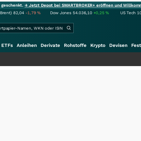
ie geschenkt.
→ Jetzt Depot bei SMARTBROKER+ eröffnen und Willkom
(Brent)
82,04
-1,79
%
Dow Jones
54.036,10
+0,25
%
US Tech 1
ETFs
Anleihen
Derivate
Rohstoffe
Krypto
Devisen
Fest