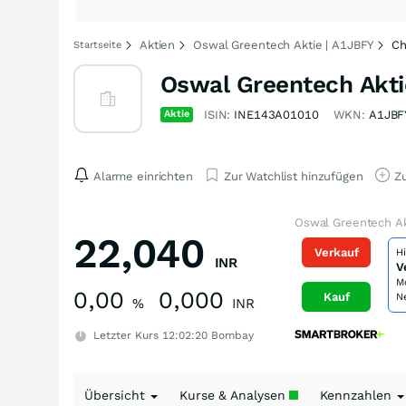
Aktien
Oswal Greentech Aktie | A1JBFY
Ch
Startseite
Oswal Greentech Akti
Aktie
ISIN:
INE143A01010
WKN:
A1JBF
Alarme einrichten
Zur Watchlist hinzufügen
Zu
Oswal Greentech Ak
22,040
Verkauf
H
INR
V
M
0,00
0,000
Kauf
N
%
INR
Letzter Kurs
12:02:20
Bombay
Übersicht
Kurse & Analysen
Kennzahlen