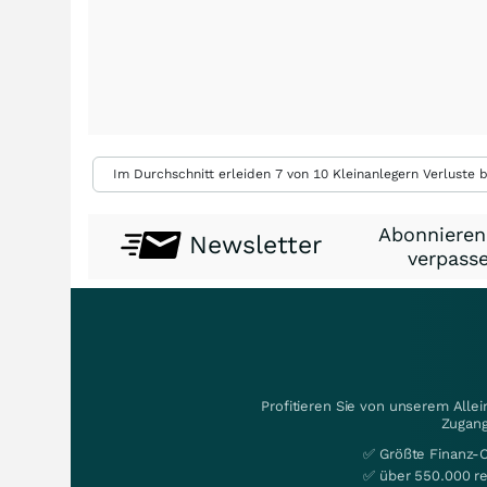
Im Durchschnitt erleiden 7 von 10 Kleinanlegern Verluste b
Abonnieren
Newsletter
verpasse
Profitieren Sie von unserem Alle
Zugang
✅ Größte Finanz-
✅ über 550.000 re