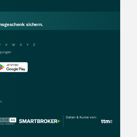
sgeschenk sichern.
U
V
W
X
Y
Z
gungen
r.
Daten & Kurse von: