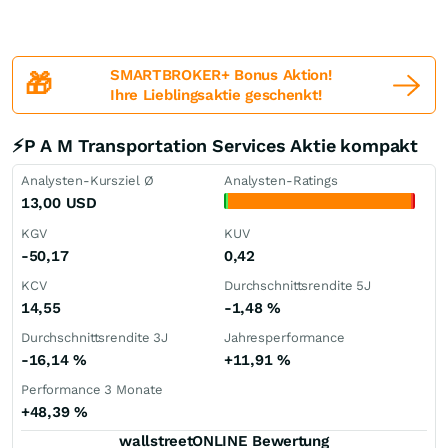
SMARTBROKER+ Bonus Aktion!
🎁
Ihre Lieblingsaktie geschenkt!
⚡P A M Transportation Services Aktie kompakt
Analysten-Kursziel Ø
Analysten-Ratings
13,00
USD
KGV
KUV
-50,17
0,42
KCV
Durchschnittsrendite 5J
14,55
-1,48
%
Durchschnittsrendite 3J
Jahresperformance
-16,14
%
+11,91
%
Performance 3 Monate
+48,39
%
wallstreetONLINE Bewertung