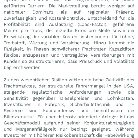
geführten Carriern. Die Marktstellung beruht weniger auf
nationaler Dominanz als auf regionaler Präsenz,
Zuverlässigkeit und Kostenkontrolle. Entscheidend für die
Profitabilität sind Auslastung (Load-Factor), gefahrene
Meilen pro Truck, der erzielte Erlös pro Meile sowie die
Entwicklung der variablen Kosten, insbesondere für Löhne,
Treibstoff, Wartung und Versicherung. Hinzu kommt die
Fähigkeit, in Phasen schwächerer Frachtraten Kapazitäten
flexibel anzupassen und vertragliche Vereinbarungen mit
Kunden so zu strukturieren, dass Preisdruck und Volatilität
begrenzt werden.
Zu den wesentlichen Risiken zählen die hohe Zyklizität des
Frachtmarktes, der strukturelle Fahrermangel in den USA,
steigende regulatorische Anforderungen sowie die
Sensitivität gegenüber Dieselpreisen und Lohnkosten.
Investitionen in Fuhrpark, Sicherheitstechnik und IT-
Systeme sind kapitalintensiv und beeinflussen die
Bilanzstruktur. Für eher defensiv orientierte Anleger ist das
Geschäftsmodell aufgrund seiner Konjunkturabhängigkeit
und Margenanfälligkeit nur bedingt geeignet, während
Investoren mit höherer Risikobereitschaft die Hebelwirkung