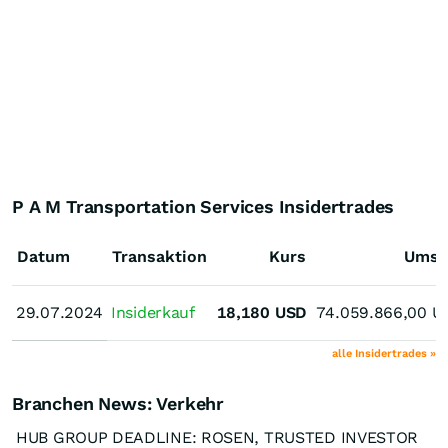
P A M Transportation Services Insidertrades
Datum
Transaktion
Kurs
Umsa
29.07.2024
29.07.2024
Insiderkauf
18,180
USD
74.059.866,00
U
alle Insidertrades »
Branchen News: Verkehr
HUB GROUP DEADLINE: ROSEN, TRUSTED INVESTOR