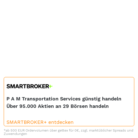
P A M Transportation Services günstig handeln
Über 95.000 Aktien an 29 Börsen handeln
SMARTBROKER+ entdecken
*ab 500 EUR Ordervolumen über gettex für 0€, zzgl. marktüblicher Spreads und
Zuwendungen