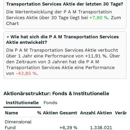
Transportation Services Aktie der letzten 30 Tage?
Die Wertentwicklung der P A M Transportation
Services Aktie über 30 Tage liegt bei
+7,90
%
.
Zum
Chart
Wie hat sich die P A M Transportation Services
Aktie entwickelt?
Die P A M Transportation Services Aktie verbucht
über 1 Jahr eine Performance von +11,91
%
. Über
den Zeitraum von 3 Jahren hat die P A M
Transportation Services Aktie eine Performance
von
-43,85
%
.
Aktionärsstruktur: Fonds & Institutionelle
Institutionelle
Fonds
Name
% Aktien Gesamt
Anzahl Aktien
Verän
Dimensional
Fund
+6,39
%
1.338.021