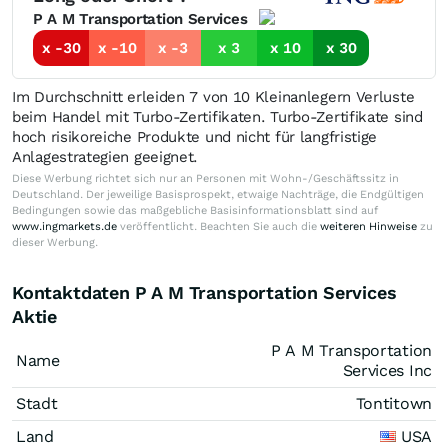
P A M Transportation Services
x -30
x -10
x -3
x 3
x 10
x 30
Im Durchschnitt erleiden 7 von 10 Kleinanlegern Verluste
beim Handel mit Turbo-Zertifikaten. Turbo-Zertifikate sind
hoch risikoreiche Produkte und nicht für langfristige
Anlagestrategien geeignet.
Diese Werbung richtet sich nur an Personen mit Wohn-/Geschäftssitz in
Deutschland. Der jeweilige Basisprospekt, etwaige Nachträge, die Endgültigen
Bedingungen sowie das maßgebliche Basisinformationsblatt sind auf
www.ingmarkets.de
veröffentlicht. Beachten Sie auch die
weiteren Hinweise
zu
dieser Werbung.
Kontaktdaten P A M Transportation Services
Aktie
P A M Transportation
Name
Services Inc
Stadt
Tontitown
Land
USA