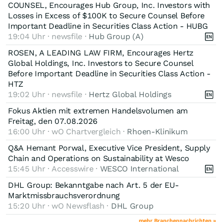
COUNSEL, Encourages Hub Group, Inc. Investors with
Losses in Excess of $100K to Secure Counsel Before
Important Deadline in Securities Class Action - HUBG
19:04 Uhr · newsfile ·
Hub Group (A)
ROSEN, A LEADING LAW FIRM, Encourages Hertz
Global Holdings, Inc. Investors to Secure Counsel
Before Important Deadline in Securities Class Action -
HTZ
19:02 Uhr · newsfile ·
Hertz Global Holdings
Fokus Aktien mit extremen Handelsvolumen am
Freitag, den 07.08.2026
16:00 Uhr · wO Chartvergleich ·
Rhoen-Klinikum
Q&A Hemant Porwal, Executive Vice President, Supply
Chain and Operations on Sustainability at Wesco
15:45 Uhr · Accesswire ·
WESCO International
DHL Group: Bekanntgabe nach Art. 5 der EU-
Marktmissbrauchsverordnung
15:20 Uhr · wO Newsflash ·
DHL Group
mehr Branchennachrichten »