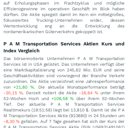
auf Erholungsphasen im Frachtzyklus und mögliche
Effizienzgewinne im operativen Geschäft im Blick haben
dürften. Die Aktie spiegelt damit im Kern ein mittelgroßes,
fokussiertes Trucking-Unternehmen wider, dessen
Wertentwicklung eng an die Entwicklung des
nordamerikanischen Güterverkehrs gekoppelt ist.
P A M Transportation Services Aktien Kurs und
Index Vergleich
Das börsennotierte Unternehmen P A M Transportation
Services ist in USA gelistet. Das Unternehmen verfügt über
eine Marktkapitalisierung von 245,62 Mio.
EUR
und seine
Geschäftsaktivitäten sind vorwiegend der Branche Verkehr
zuzuordnen. Die Aktie verzeichnet eine Jahresperformance
von
+21,80
%
. Die aktuelle Monatsperformance beträgt
-20,15
%
. Derzeit notiert die Aktie
-18,64
%
unter ihrem
52-Wochen Hoch und
+106,58
%
über ihrem 52-Wochen
Tief. Der aktuelle P A M Transportation Services
Realtimekurs (19:51:58) liegt bei 13,810
$
. Damit ist die P A
M Transportation Services Aktie (923680) in 24 Stunden um
-8,30
%
gefallen. Auf 7 Tage gesehen hat sich der Kurs der
P A M Transportation Services Aktie (ISIN US6931491061)