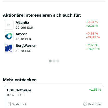
Aktionäre interessieren sich auch für:
-0,04
%
Atlantia
+2,31
%
22,995 EUR
-0,98
%
Amcor
-79,95
%
40,40 EUR
+2,59
%
BorgWarner
+75,59
%
58,58 EUR
Mehr entdecken
+1,55
%
USU Software
9,1600 EUR
Watchlist
Portfolio