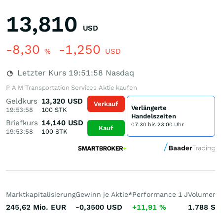
13,810
USD
-8,30
-1,250
%
USD
Letzter Kurs
19:51:58
Nasdaq
P A M Transportation Services Aktie kaufen
Geldkurs
13,320
USD
Verkauf
Verlängerte
19:53:58
100
STK
Handelszeiten
Briefkurs
14,140
USD
07:30 bis 23:00 Uhr
Kauf
19:53:58
100
STK
Marktkapitalisierung
Gewinn je Aktie
*
Performance 1 J
Volumen 
245,62 Mio.
EUR
-0,3500
USD
+11,91
%
1.788
St.