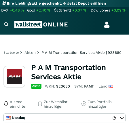
🎁 Ihre Lieblingsaktie geschenkt.
→ Jetzt Depot eröffnen
DAX
+0,48
%
Gold
+2,40
%
Öl (Brent)
+0,07
%
Dow Jones
+0,09
%
Aktien
P A M Transportation Services Aktie | 923680
Startseite
P A M Transportation
Services Aktie
Aktie
WKN:
923680
SYM:
PAMT
Land
Alarme
Zur Watchlist
Zum Portfolio
einrichten
hinzufügen
hinzufügen
Nasdaq