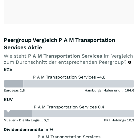
Peergroup Vergleich P A M Transportation
Services Aktie
Wie steht
P A M Transportation Services
im Vergleich
zum Durchschnitt der entsprechenden Peergroup?
KGV
P A M Transportation Services -4,8
Euroseas
2,8
Hamburger Hafen und Logistik
164,6
KUV
P A M Transportation Services 0,4
Mueller - Die lila Logistik
0,2
FRP Holdings
10,2
Dividendenrendite in %
P A M Transportation Services