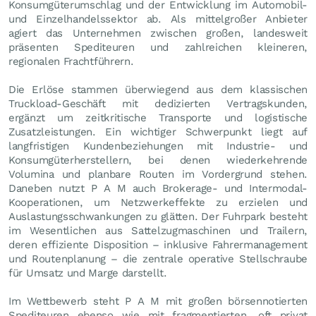
Konsumgüterumschlag und der Entwicklung im Automobil-
und Einzelhandelssektor ab. Als mittelgroßer Anbieter
agiert das Unternehmen zwischen großen, landesweit
präsenten Spediteuren und zahlreichen kleineren,
regionalen Frachtführern.
Die Erlöse stammen überwiegend aus dem klassischen
Truckload-Geschäft mit dedizierten Vertragskunden,
ergänzt um zeitkritische Transporte und logistische
Zusatzleistungen. Ein wichtiger Schwerpunkt liegt auf
langfristigen Kundenbeziehungen mit Industrie- und
Konsumgüterherstellern, bei denen wiederkehrende
Volumina und planbare Routen im Vordergrund stehen.
Daneben nutzt P A M auch Brokerage- und Intermodal-
Kooperationen, um Netzwerkeffekte zu erzielen und
Auslastungsschwankungen zu glätten. Der Fuhrpark besteht
im Wesentlichen aus Sattelzugmaschinen und Trailern,
deren effiziente Disposition – inklusive Fahrermanagement
und Routenplanung – die zentrale operative Stellschraube
für Umsatz und Marge darstellt.
Im Wettbewerb steht P A M mit großen börsennotierten
Spediteuren ebenso wie mit fragmentierten, oft privat