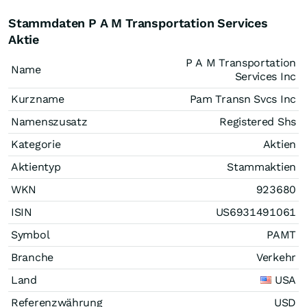
Stammdaten P A M Transportation Services
Aktie
P A M Transportation
Name
Services Inc
Kurzname
Pam Transn Svcs Inc
Namenszusatz
Registered Shs
Kategorie
Aktien
Aktientyp
Stammaktien
WKN
923680
ISIN
US6931491061
Symbol
PAMT
Branche
Verkehr
Land
USA
Referenzwährung
USD