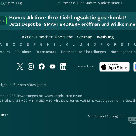
räge pro Tag
✅ mehr als 25 Jahre Marktpräsenz
Bonus Aktion:
Ihre Lieblingsaktie geschenkt!
rn
Jetzt Depot bei SMARTBROKER+ eröffnen und Willkommen
Aktien-Branchen Übersicht
Sitemap
Werbung
A
B
C
D
E
F
G
H
I
J
K
L
M
N
O
P
Q
R
S
T
essum
Disclaimer
Datenschutz
Datenschutz-Einstellungen
Nutzungsbedin
Unsere Apps:
gen, hilft Ihnen
ARIVA
gerne.
elt aus 285 Bewertungen bei www.kagels-trading.de
15 Min. NYSE +20 Min. AMEX +20 Min. Dow Jones +15 Min. Alle Angaben ohne Gewäh
alten.
Mit Unterstützung von: