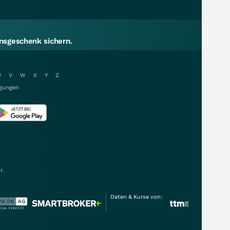
sgeschenk sichern.
U
V
W
X
Y
Z
gungen
r.
Daten & Kurse von: