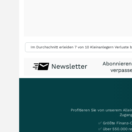
Im Durchschnitt erleiden 7 von 10 Kleinanlegern Verluste b
Abonnieren
Newsletter
verpasse
Profitieren Sie von unserem Alle
Zugang
✅ Größte Finanz-
✅ über 550.000 re