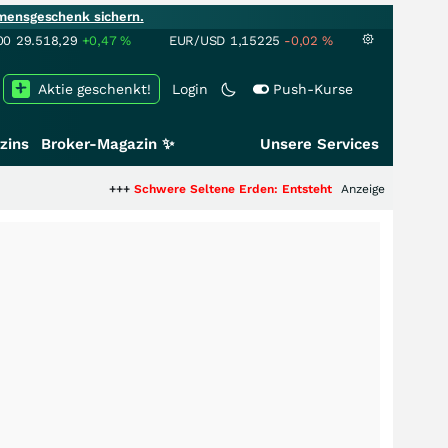
mensgeschenk sichern.
00
29.518,29
+0,47
%
EUR/USD
1,15225
-0,02
%
Aktie geschenkt!
Login
Push-Kurse
zins
Broker-Magazin ✨
Unsere Services
+++
Schwere Seltene Erden: Entsteht hier die nächste Milliarden
Anzeige