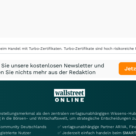
eim Handel mit Turbo-Zertifikaten. Turbo-Zertifikate sind hoch risikoreiche P
 Sie unsere kostenlosen Newsletter und
Jetz
n Sie nichts mehr aus der Redaktion
instellungsmerkmal als den zentralen verlagsunabhängigen Wissens-Hub 
 in die Börsen- und Wirtschaftswelt, um strategische Entscheidungen zu
Community Deutschlands
✅ verlagsunabhängige Partner ARIVA, Fi
gistrierte Nutzer
✅ Jederzeit einfach handeln beim
SMART