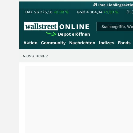
🎁 Ihre Lieblingsakt
DAX
26.275,16
+0,39
%
Gold
4.304,04
+1,50
%
Öl 
Depot eröffnen
Aktien
Community
Nachrichten
Indizes
Fonds
NEWS TICKER