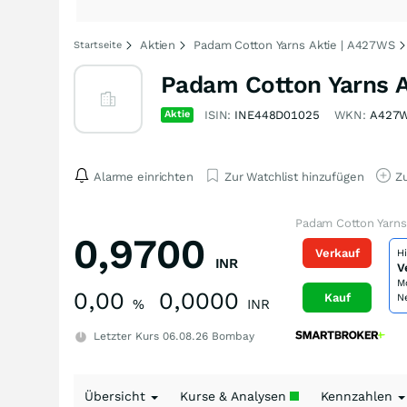
Aktien
Padam Cotton Yarns Aktie | A427WS
Startseite
Padam Cotton Yarns A
Aktie
ISIN:
INE448D01025
WKN:
A427
Alarme einrichten
Zur Watchlist hinzufügen
Zu
Padam Cotton Yarns
0,9700
Verkauf
H
INR
V
M
0,00
0,0000
Kauf
N
%
INR
Letzter Kurs
06.08.26
Bombay
Übersicht
Kurse & Analysen
Kennzahlen