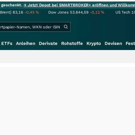
ie geschenkt.
→ Jetzt Depot bei SMARTBROKER+ eröffnen und Willkom
(Brent)
83,16
-0,45
%
Dow Jones
53.844,59
-0,11
%
US Tech 1
ETFs
Anleihen
Derivate
Rohstoffe
Krypto
Devisen
Fest