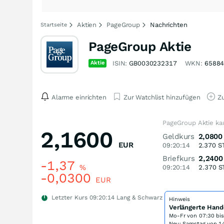
Aktien
PageGroup
Nachrichten
Startseite
PageGroup Aktie
Aktie
ISIN:
GB0030232317
WKN:
6588
Alarme einrichten
Zur Watchlist hinzufügen
Zu
PageGroup Aktie ka
2,1600
Geldkurs
2,0800
EUR
09:20:14
2.370
S
Briefkurs
2,2400
-1,37
%
09:20:14
2.370
S
-0,0300
EUR
Letzter Kurs
09:20:14
Lang & Schwarz
Hinweis
Verlängerte Hand
Mo-Fr von
07:30 bi
Neu: Samstag von 14