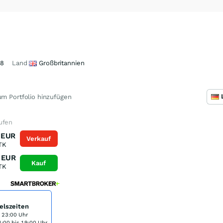
48
Land
Großbritannien
m Portfolio hinzufügen
ufen
EUR
Verkauf
TK
EUR
Kauf
TK
elszeiten
s 23:00 Uhr
:00 bis 19:00 Uhr