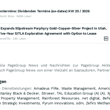
entermine: Dividenden Termine (ex-dates) KW 20 / 2026
Markt Bote · 6696 Leser
 Expands Slipstream Porphyry Gold-Copper-Silver Project in Utah,
ive-Year SITLA Exploration Agreement with Option to Lease
newsfile · 160 Leser
lle PageGroup News und Nachrichten zur PageGroup Aktie.
uch PageGroup News von einer Vielzahl an Gastautoren, Partner
gen
 Dienstleistungen:
Amadeus FiRe
,
Waste Management
,
Americ
Stanley Black & Decker
,
Stroeer
,
TAL Education Group (A) (A)
,
X
 Property Management
,
Rainforest Resources
,
net digital
,
Bef
 Strategic Investments
,
Pyrum Innovations
,
sdm
,
Zefiro Metha