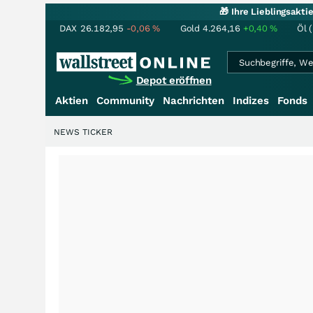
🎁 Ihre Lieblingsakt
DAX
26.182,95
-0,06
%
Gold
4.264,16
+0,40
%
Öl 
Depot eröffnen
Aktien
Community
Nachrichten
Indizes
Fonds
NEWS TICKER