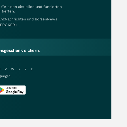
für einen aktuellen und fundierten
 treffen.
nanzNachrichten und BörsenNews
BROKER+
sgeschenk sichern.
U
V
W
X
Y
Z
gungen
r.