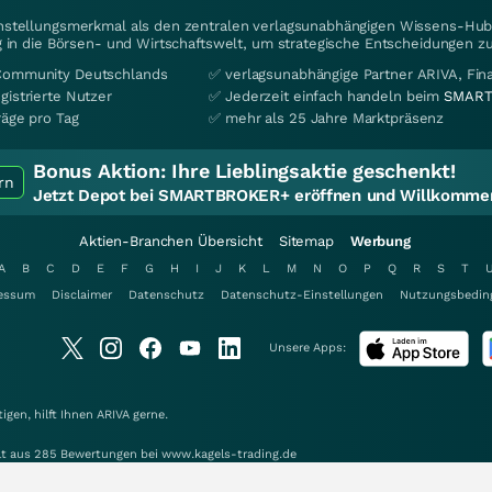
instellungsmerkmal als den zentralen verlagsunabhängigen Wissens-Hub 
 in die Börsen- und Wirtschaftswelt, um strategische Entscheidungen zu
Community Deutschlands
✅ verlagsunabhängige Partner ARIVA, Fi
gistrierte Nutzer
✅ Jederzeit einfach handeln beim
SMART
räge pro Tag
✅ mehr als 25 Jahre Marktpräsenz
Bonus Aktion:
Ihre Lieblingsaktie geschenkt!
rn
Jetzt Depot bei SMARTBROKER+ eröffnen und Willkommen
Aktien-Branchen Übersicht
Sitemap
Werbung
A
B
C
D
E
F
G
H
I
J
K
L
M
N
O
P
Q
R
S
T
essum
Disclaimer
Datenschutz
Datenschutz-Einstellungen
Nutzungsbedin
Unsere Apps:
gen, hilft Ihnen
ARIVA
gerne.
elt aus 285 Bewertungen bei www.kagels-trading.de
15 Min. NYSE +20 Min. AMEX +20 Min. Dow Jones +15 Min. Alle Angaben ohne Gewäh