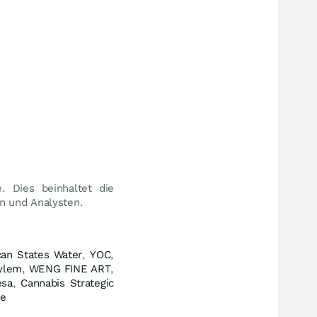
 Dies beinhaltet die
n und Analysten.
an States Water
,
YOC
,
ylem
,
WENG FINE ART
,
esa
,
Cannabis Strategic
ne