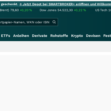
ie geschenkt.
→ Jetzt Depot bei SMARTBROKER+ eröffnen und Willkom
(Brent)
79,60
+0,20
%
Dow Jones
54.522,30
+0,22
%
US Tech 1
ETFs
Anleihen
Derivate
Rohstoffe
Krypto
Devisen
Fest