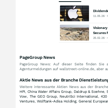
Dividend
11.05.26
· 
Visionary
Secures F
25.02.26
· 
PageGroup News
PageGroup News: Auf dieser Seite finden Sie a
Agenturmeldungen auf wallstreet-online.de, aber a
Aktie News aus der Branche Dienstleistun
Weitere interessante Aktien News aus der Branche
HPI
,
China Water Affairs Group
,
Daldrup & Soehne
,
Vow
,
The GEO Group
,
NeutriSci International
,
420
Ventures
,
Wolftank-Adisa Holding
,
General European