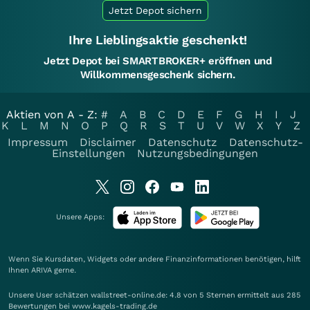
Jetzt Depot sichern
Ihre Lieblingsaktie geschenkt!
Jetzt Depot bei SMARTBROKER+ eröffnen und
Willkommensgeschenk sichern.
Aktien von A - Z:
#
A
B
C
D
E
F
G
H
I
J
K
L
M
N
O
P
Q
R
S
T
U
V
W
X
Y
Z
Impressum
Disclaimer
Datenschutz
Datenschutz-
Einstellungen
Nutzungsbedingungen
Unsere Apps:
Wenn Sie Kursdaten, Widgets oder andere Finanzinformationen benötigen, hilft
Ihnen
ARIVA
gerne.
Unsere User schätzen wallstreet-online.de: 4.8 von 5 Sternen ermittelt aus 285
Bewertungen bei www.kagels-trading.de