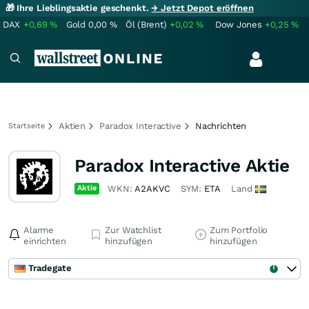
🎁 Ihre Lieblingsaktie geschenkt.
→ Jetzt Depot eröffnen
DAX
+0,69
%
Gold
0,00
%
Öl (Brent)
+0,02
%
Dow Jones
+0,25
%
Aktien
Paradox Interactive
Nachrichten
Startseite
Paradox Interactive Aktie
Aktie
WKN:
A2AKVC
SYM:
ETA
Land
Alarme
Zur Watchlist
Zum Portfolio
einrichten
hinzufügen
hinzufügen
Tradegate