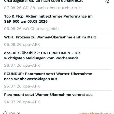
Chartsignale:
GD 38 nach oben durchkreuzt
07.08.26
GD 38 nach oben durchkreuzt
Top & Flop: Aktien mit extremer Performance im
S&P 500 am 05.08.2026
05.08.26
wO Chartvergleich
WDH: Prozess zu Warner-Übernahme erst im März
05.08.26
dpa-AFX
dpa-AFX-Überblick: UNTERNEHMEN - Die
wichtigsten Meldungen vom Wochenende
26.07.26
dpa-AFX
ROUNDUP: Paramount setzt Warner-Übernahme
nach Wettbewerbsklagen aus
25.07.26
dpa-AFX
Paramount setzt Warner-Übernahme vorerst aus
24.07.26
dpa-AFX
Forum
weitere Diskussionen »