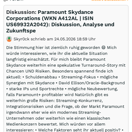
Diskussion:
Paramount Skydance
Corporations (WKN A412AL | ISIN
US69932A2042): Diskussion, Analyse und
Zukunftspe
Skyr0ck schrieb am 24.05.2026 18:59 Uhr
Die Stimmung hier ist ziemlich ruhig geworden 😄 Mich
würde interessieren, wie ihr die aktuelle Situation
langfristig einschätzt. Für mich bleibt Paramount
Skydance weiterhin eine spekulative Turnaround-Story mit
Chancen UND Risiken. Besonders spannend finde ich
aktuell: • Schuldenabbau • Streaming-Fokus • mögliche
Synergien mit Skydance • David Ellison/Oracle-Background
• starke IPs und Sportrechte • mögliche Neubewertung,
falls Paramount+ profitabler wird Natürlich gibt es
weiterhin große Risiken: Streaming-Konkurrenz,
Integrationsrisiken und die Frage, ob der Markt Paramount
irgendwann eher wie ein modernes Streaming-
Unternehmen oder weiterhin wie einen klassischen
Medienkonzern bewertet. Mich würden vor allem
interessieren: • Welche Faktoren seht ihr aktuell positiv? •