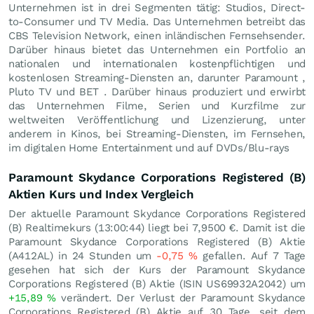
Unternehmen ist in drei Segmenten tätig: Studios, Direct-
to-Consumer und TV Media. Das Unternehmen betreibt das
CBS Television Network, einen inländischen Fernsehsender.
Darüber hinaus bietet das Unternehmen ein Portfolio an
nationalen und internationalen kostenpflichtigen und
kostenlosen Streaming-Diensten an, darunter Paramount ,
Pluto TV und BET . Darüber hinaus produziert und erwirbt
das Unternehmen Filme, Serien und Kurzfilme zur
weltweiten Veröffentlichung und Lizenzierung, unter
anderem in Kinos, bei Streaming-Diensten, im Fernsehen,
im digitalen Home Entertainment und auf DVDs/Blu-rays
Paramount Skydance Corporations Registered (B)
Aktien Kurs und Index Vergleich
Der aktuelle Paramount Skydance Corporations Registered
(B) Realtimekurs (13:00:44) liegt bei 7,9500
€
. Damit ist die
Paramount Skydance Corporations Registered (B) Aktie
(A412AL) in 24 Stunden um
-0,75
%
gefallen. Auf 7 Tage
gesehen hat sich der Kurs der Paramount Skydance
Corporations Registered (B) Aktie (ISIN US69932A2042) um
+15,89
%
verändert. Der Verlust der Paramount Skydance
Corporations Registered (B) Aktie auf 30 Tage, seit dem