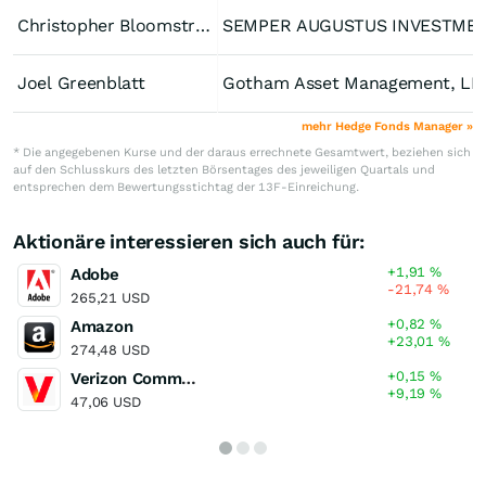
Christopher Bloomstran
SEMPER AUGUSTUS INVES
Joel Greenblatt
Gotham Asset Management, LL
mehr Hedge Fonds Manager »
* Die angegebenen Kurse und der daraus errechnete Gesamtwert, beziehen sich
auf den Schlusskurs des letzten Börsentages des jeweiligen Quartals und
entsprechen dem Bewertungsstichtag der 13F-Einreichung.
Aktionäre interessieren sich auch für:
+1,91
%
Adobe
-21,74
%
265,21 USD
+0,82
%
Amazon
+23,01
%
274,48 USD
+0,15
%
Verizon Communications
+9,19
%
47,06 USD