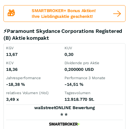
SMARTBROKER+ Bonus Aktion!
🎁
Ihre Lieblingsaktie geschenkt!
⚡Paramount Skydance Corporations Registered
(B) Aktie kompakt
KGV
KUV
13,67
0,30
KCV
Dividende pro Aktie
18,36
0,200000
USD
Jahresperformance
Performance 3 Monate
-18,38
%
-14,51
%
relatives Volumen (rVol)
Tagesvolumen
3,49
x
12.918.770 St.
wallstreetONLINE Bewertung
⭐
⭐