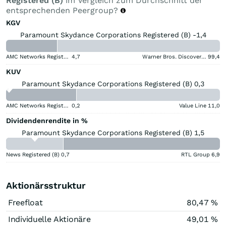
Registered (B)
im Vergleich zum Durchschnitt der
entsprechenden Peergroup?
KGV
Paramount Skydance Corporations Registered (B) -1,4
AMC Networks Registered (A)
4,7
Warner Bros. Discovery (A)
99,4
KUV
Paramount Skydance Corporations Registered (B) 0,3
AMC Networks Registered (A)
0,2
Value Line
11,0
Dividendenrendite in %
Paramount Skydance Corporations Registered (B) 1,5
News Registered (B)
0,7
RTL Group
6,9
Aktionärsstruktur
Freefloat
80,47 %
Individuelle Aktionäre
49,01 %