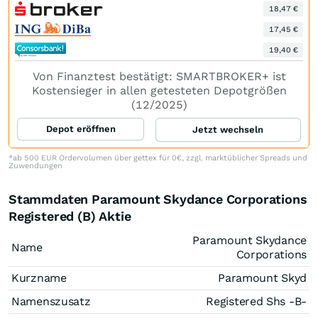
18,47 €
17,45 €
19,40 €
Von Finanztest bestätigt: SMARTBROKER+ ist
Kostensieger in allen getesteten Depotgrößen
(12/2025)
Depot eröffnen
Jetzt wechseln
*ab 500 EUR Ordervolumen über gettex für 0€, zzgl. marktüblicher Spreads und
Zuwendungen
Stammdaten Paramount Skydance Corporations
Registered (B) Aktie
Paramount Skydance
Name
Corporations
Kurzname
Paramount Skyd
Namenszusatz
Registered Shs -B-