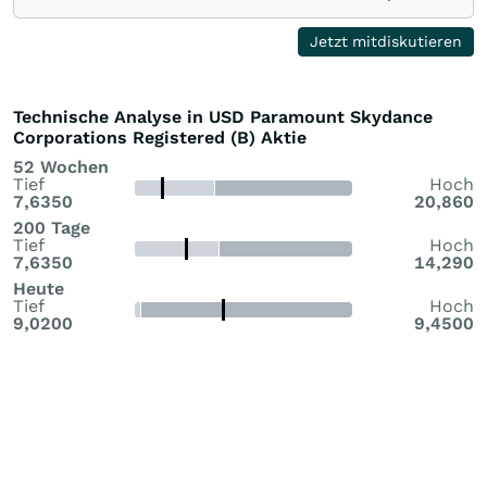
Was wären eure größten Red Flags? • Welche Kennzahlen
beobachtet ihr aktuell am stärksten? Vielleicht findet man
Jetzt mitdiskutieren
gemeinsam noch Informationen oder Perspektiven, die
bisher untergehen 😄
Technische Analyse in USD Paramount Skydance
Corporations Registered (B) Aktie
52 Wochen
Tief
Hoch
7,6350
20,860
200 Tage
Tief
Hoch
7,6350
14,290
Heute
Tief
Hoch
9,0200
9,4500