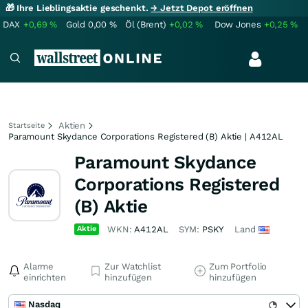
🎁 Ihre Lieblingsaktie geschenkt.
→ Jetzt Depot eröffnen
DAX
+0,69
%
Gold
0,00
%
Öl (Brent)
+0,02
%
Dow Jones
+0,25
%
Aktien
Startseite
Paramount Skydance Corporations Registered (B) Aktie | A412AL
Paramount Skydance
Corporations Registered
(B) Aktie
Aktie
WKN:
A412AL
SYM:
PSKY
Land
Alarme
Zur Watchlist
Zum Portfolio
einrichten
hinzufügen
hinzufügen
Nasdaq