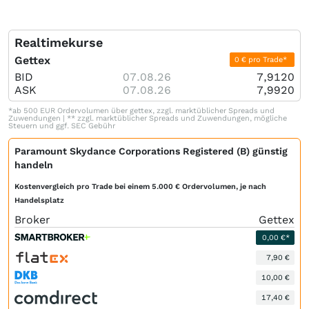
Realtimekurse
Gettex
0 € pro Trade*
BID
07.08.26
7,9120
ASK
07.08.26
7,9920
*ab 500 EUR Ordervolumen über gettex, zzgl. marktüblicher Spreads und
Zuwendungen | ** zzgl. marktüblicher Spreads und Zuwendungen, mögliche
Steuern und ggf. SEC Gebühr
Paramount Skydance Corporations Registered (B) günstig
handeln
Kostenvergleich pro Trade bei einem 5.000 € Ordervolumen, je nach
Handelsplatz
Broker
Gettex
0,00 €*
7,90 €
10,00 €
17,40 €