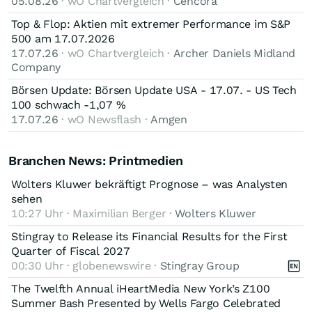
05.08.26
· wO Chartvergleich ·
Cencora
Top & Flop: Aktien mit extremer Performance im S&P
500 am 17.07.2026
17.07.26
· wO Chartvergleich ·
Archer Daniels Midland
Company
Börsen Update: Börsen Update USA - 17.07. - US Tech
100 schwach -1,07 %
17.07.26
· wO Newsflash ·
Amgen
Branchen News: Printmedien
Wolters Kluwer bekräftigt Prognose – was Analysten
sehen
10:27 Uhr · Maximilian Berger ·
Wolters Kluwer
Stingray to Release its Financial Results for the First
Quarter of Fiscal 2027
00:30 Uhr · globenewswire ·
Stingray Group
The Twelfth Annual iHeartMedia New York’s Z100
Summer Bash Presented by Wells Fargo Celebrated