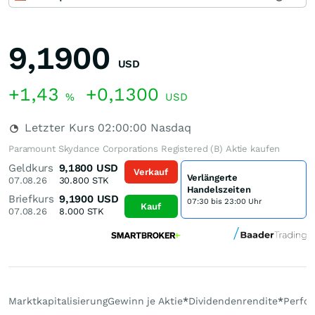
9,1900
USD
+1,43
+0,1300
%
USD
Letzter Kurs
02:00:00
Nasdaq
Paramount Skydance Corporations Registered (B) Aktie kaufen
Geldkurs
9,1800
USD
Verkauf
Verlängerte
07.08.26
30.800
STK
Handelszeiten
Briefkurs
9,1900
USD
07:30 bis 23:00 Uhr
Kauf
07.08.26
8.000
STK
Marktkapitalisierung
Gewinn je Aktie
*
Dividendenrendite
*
Perfo