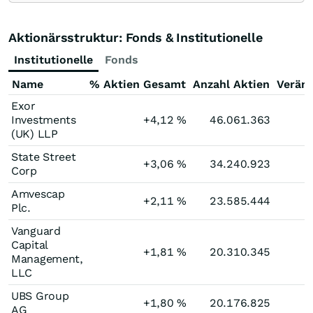
Aktionärsstruktur: Fonds & Institutionelle
Institutionelle
Fonds
Name
% Aktien Gesamt
Anzahl Aktien
Verän
Exor
Investments
+4,12
%
46.061.363
(UK) LLP
State Street
+3,06
%
34.240.923
Corp
Amvescap
+2,11
%
23.585.444
Plc.
Vanguard
Capital
+1,81
%
20.310.345
Management,
LLC
UBS Group
+1,80
%
20.176.825
AG