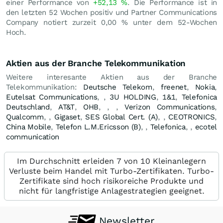
einer Performance von
+52,13
%
. Die Performance ist in
den letzten 52 Wochen positiv und Partner Communications
Company notiert zurzeit
0,00
%
unter dem 52-Wochen
Hoch.
Aktien aus der Branche Telekommunikation
Weitere interesante Aktien aus der Branche
Telekommunikation:
Deutsche Telekom
,
freenet
,
Nokia
,
Eutelsat Communications
,
,
3U HOLDING
,
1&1
,
Telefonica
Deutschland
,
AT&T
,
OHB
,
,
,
Verizon Communications
,
Qualcomm
,
,
Gigaset
,
SES Global Cert. (A)
,
,
CEOTRONICS
,
China Mobile
,
Telefon L.M.Ericsson (B)
,
,
Telefonica
,
,
ecotel
communication
Im Durchschnitt erleiden 7 von 10 Kleinanlegern
Verluste beim Handel mit Turbo-Zertifikaten. Turbo-
Zertifikate sind hoch risikoreiche Produkte und
nicht für langfristige Anlagestrategien geeignet.
Newsletter