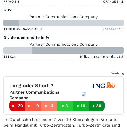
FRIWO
3,4
ORANGE
94,1
KUV
Partner Communications Company
11 88 0 Solutions Akt
0,3
Neonode
14,5
Dividendenrendite in %
Partner Communications Company
1&1
0,3
Millicom International Cellular
16,7
Werbung
Long oder Short ?
Partner Communications
Company
x -30
x -10
x -3
x 3
x 10
x 30
Im Durchschnitt erleiden 7 von 10 Kleinanlegern Verluste
beim Handel mit Turbo-Zertifikaten. Turbo-Zertifikate sind