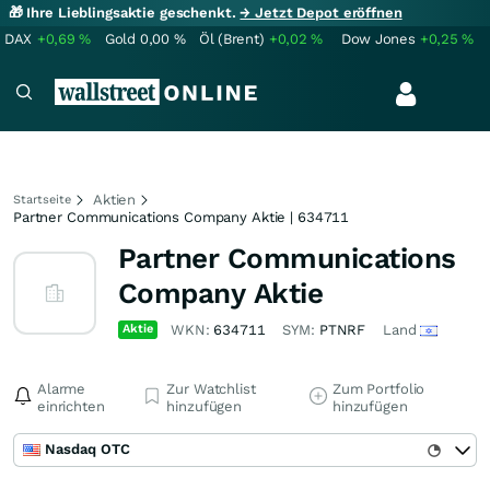
🎁 Ihre Lieblingsaktie geschenkt.
→ Jetzt Depot eröffnen
DAX
+0,69
%
Gold
0,00
%
Öl (Brent)
+0,02
%
Dow Jones
+0,25
%
Aktien
Startseite
Partner Communications Company Aktie | 634711
Partner Communications
Company Aktie
Aktie
WKN:
634711
SYM:
PTNRF
Land
Alarme
Zur Watchlist
Zum Portfolio
einrichten
hinzufügen
hinzufügen
Nasdaq OTC