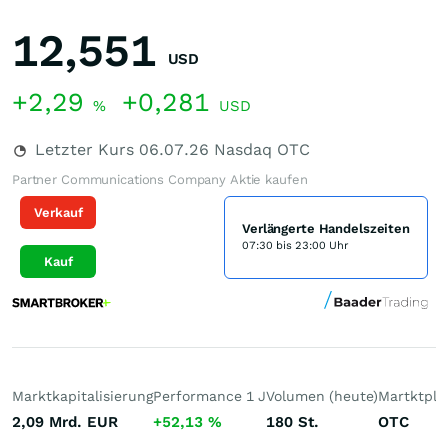
12,551
USD
+2,29
+0,281
%
USD
Letzter Kurs
06.07.26
Nasdaq OTC
Partner Communications Company Aktie kaufen
Verkauf
Verlängerte Handelszeiten
07:30 bis 23:00 Uhr
Kauf
Marktkapitalisierung
Performance 1 J
Volumen (heute)
Martktpla
2,09 Mrd.
EUR
+52,13
%
180
St.
OTC