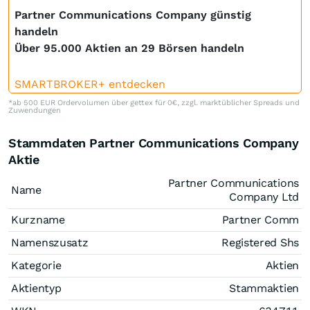
Partner Communications Company günstig
handeln
Über 95.000 Aktien an 29 Börsen handeln
SMARTBROKER+ entdecken
*ab 500 EUR Ordervolumen über gettex für 0€, zzgl. marktüblicher Spreads und
Zuwendungen
Stammdaten Partner Communications Company
Aktie
Partner Communications
Name
Company Ltd
Kurzname
Partner Comm
Namenszusatz
Registered Shs
Kategorie
Aktien
Aktientyp
Stammaktien