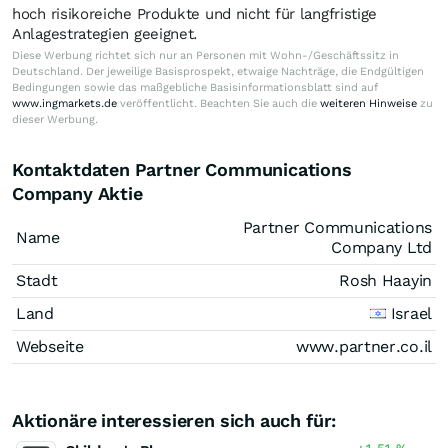
hoch risikoreiche Produkte und nicht für langfristige
Anlagestrategien geeignet.
Diese Werbung richtet sich nur an Personen mit Wohn-/Geschäftssitz in
Deutschland. Der jeweilige Basisprospekt, etwaige Nachträge, die Endgültigen
Bedingungen sowie das maßgebliche Basisinformationsblatt sind auf
www.ingmarkets.de
veröffentlicht. Beachten Sie auch die
weiteren Hinweise
zu
dieser Werbung.
Kontaktdaten Partner Communications
Company Aktie
Partner Communications
Name
Company Ltd
Stadt
Rosh Haayin
Land
Israel
Webseite
www.partner.co.il
Aktionäre interessieren sich auch für: