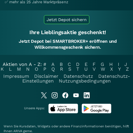
✅ mehr als 25 Jahre Marktpräsenz
Jetzt Depot sichern
Ihre Lieblingsaktie geschenkt!
Jetzt Depot bei SMARTBROKER+ eröffnen und
Willkommensgeschenk sichern.
Aktien von A - Z:
#
A
B
C
D
E
F
G
H
I
J
K
L
M
N
O
P
Q
R
S
T
U
V
W
X
Y
Z
Impressum
Disclaimer
Datenschutz
Datenschutz-
Einstellungen
Nutzungsbedingungen
Unsere Apps:
Wenn Sie Kursdaten, Widgets oder andere Finanzinformationen benötigen, hilft
Ihnen
ARIVA
gerne.