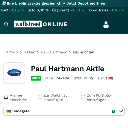
🎁 Ihre Lieblingsaktie geschenkt.
→ Jetzt Depot eröffnen
DAX
+0,69
%
Gold
0,00
%
Öl (Brent)
-1,53
%
Dow Jones
+0,25
%
Aktien
Paul Hartmann
Nachrichten
Startseite
Paul Hartmann Aktie
Aktie
WKN:
747404
SYM:
PHH2
Land
Alarme
Zur Watchlist
Zum Portfolio
einrichten
hinzufügen
hinzufügen
Tradegate