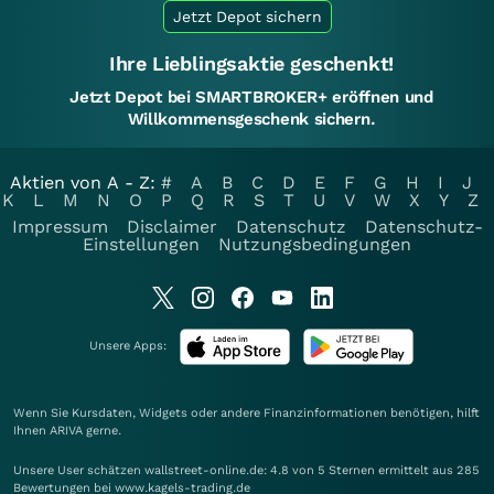
Jetzt Depot sichern
Ihre Lieblingsaktie geschenkt!
Jetzt Depot bei SMARTBROKER+ eröffnen und
Willkommensgeschenk sichern.
Aktien von A - Z:
#
A
B
C
D
E
F
G
H
I
J
K
L
M
N
O
P
Q
R
S
T
U
V
W
X
Y
Z
Impressum
Disclaimer
Datenschutz
Datenschutz-
Einstellungen
Nutzungsbedingungen
Unsere Apps:
Wenn Sie Kursdaten, Widgets oder andere Finanzinformationen benötigen, hilft
Ihnen
ARIVA
gerne.
Unsere User schätzen wallstreet-online.de: 4.8 von 5 Sternen ermittelt aus 285
Bewertungen bei www.kagels-trading.de