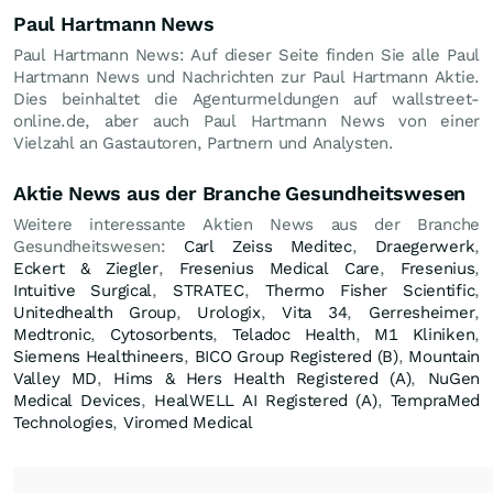
Paul Hartmann News
Paul Hartmann News: Auf dieser Seite finden Sie alle Paul
Hartmann News und Nachrichten zur Paul Hartmann Aktie.
Dies beinhaltet die Agenturmeldungen auf wallstreet-
online.de, aber auch Paul Hartmann News von einer
Vielzahl an Gastautoren, Partnern und Analysten.
Aktie News aus der Branche Gesundheitswesen
Weitere interessante Aktien News aus der Branche
Gesundheitswesen:
Carl Zeiss Meditec
,
Draegerwerk
,
Eckert & Ziegler
,
Fresenius Medical Care
,
Fresenius
,
Intuitive Surgical
,
STRATEC
,
Thermo Fisher Scientific
,
Unitedhealth Group
,
Urologix
,
Vita 34
,
Gerresheimer
,
Medtronic
,
Cytosorbents
,
Teladoc Health
,
M1 Kliniken
,
Siemens Healthineers
,
BICO Group Registered (B)
,
Mountain
Valley MD
,
Hims & Hers Health Registered (A)
,
NuGen
Medical Devices
,
HealWELL AI Registered (A)
,
TempraMed
Technologies
,
Viromed Medical