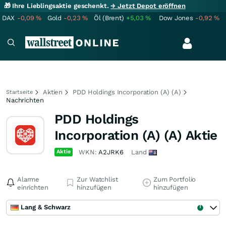
🎁 Ihre Lieblingsaktie geschenkt.
→ Jetzt Depot eröffnen
DAX
-0,09
%
Gold
-0,23
%
Öl (Brent)
+5,03
%
Dow Jones
-0,92
%
Aktien
PDD Holdings Incorporation (A) (A)
Startseite
Nachrichten
PDD Holdings
Incorporation (A) (A) Aktie
Aktie
WKN:
A2JRK6
Land
Alarme
Zur Watchlist
Zum Portfolio
einrichten
hinzufügen
hinzufügen
Lang & Schwarz