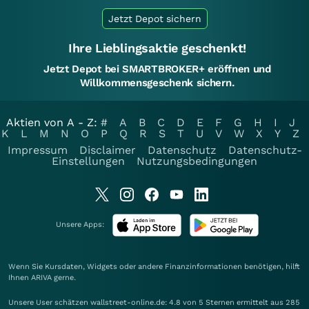
Jetzt Depot sichern
Ihre Lieblingsaktie geschenkt!
Jetzt Depot bei SMARTBROKER+ eröffnen und
Willkommensgeschenk sichern.
Aktien von A - Z:
#
A
B
C
D
E
F
G
H
I
J
K
L
M
N
O
P
Q
R
S
T
U
V
W
X
Y
Z
Impressum
Disclaimer
Datenschutz
Datenschutz-
Einstellungen
Nutzungsbedingungen
Unsere Apps:
Wenn Sie Kursdaten, Widgets oder andere Finanzinformationen benötigen, hilft
Ihnen
ARIVA
gerne.
Unsere User schätzen wallstreet-online.de: 4.8 von 5 Sternen ermittelt aus 285