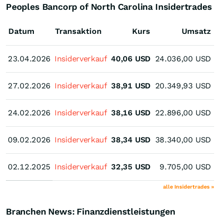
Peoples Bancorp of North Carolina Insidertrades
Datum
Transaktion
Kurs
Umsatz
23.04.2026
23.04.2026
Insiderverkauf
40,06
USD
24.036,00
USD
J
27.02.2026
27.02.2026
Insiderverkauf
38,91
USD
20.349,93
USD
J
24.02.2026
24.02.2026
Insiderverkauf
38,16
USD
22.896,00
USD
J
09.02.2026
09.02.2026
Insiderverkauf
38,34
USD
38.340,00
USD
J
02.12.2025
02.12.2025
Insiderverkauf
32,35
USD
9.705,00
USD
J
alle Insidertrades »
Branchen News: Finanzdienstleistungen