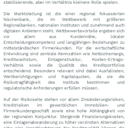
stabilisierende, aber im Verhältnis kleinere Rolle spielen.
Die Marktstellung ist die einer regional fokussierten
Nischenbank, die im Wettbewerb mit größeren
Regionalbanken, nationalen Instituten und zunehmend auch
digitalen Anbietern steht. Wettbewerbsvorteile ergeben sich
vor allem aus Kundennähe, lokaler
Entscheidungskompetenz und langjährigen Beziehungen zu
mittelständischen Firmenkunden. Für die wirtschaftliche
Entwicklung sind zentrale Kennzahlen wie Nettozinsmarge,
Kreditwachstum, Einlagenstruktur, Kosten-Ertrags-
Verhältnis sowie die Qualität des Kreditportfolios
entscheidend. Besonders relevant sind dabei Ausfallraten,
Wertberichtigungen und Kapitalquoten, da sie die
Risikotragfähigkeit des Instituts bestimmen und
regulatorische Anforderungen erfüllen müssen.
Auf der Risikoseite stehen vor allem Zinsänderungsrisiken,
Kreditrisiken im gewerblichen Immobilien- und
Firmenkundengeschäft sowie eine hohe Abhängigkeit von
der regionalen Konjunktur. Steigende Finanzierungskosten,
eine Einlagenabwanderung zu höher verzinsten Alternativen
oder eine Verschlechterung der Kreditqualität können die