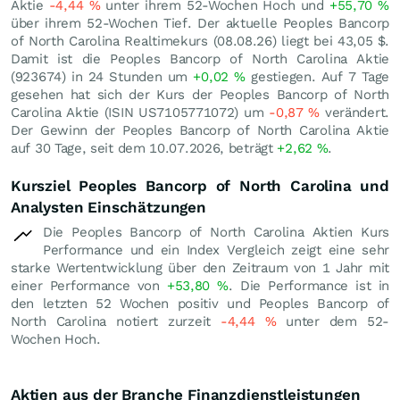
Aktie
-4,44
%
unter ihrem 52-Wochen Hoch und
+55,70
%
über ihrem 52-Wochen Tief. Der aktuelle Peoples Bancorp
of North Carolina Realtimekurs (
08.08.26
) liegt bei 43,05
$
.
Damit ist die Peoples Bancorp of North Carolina Aktie
(923674) in 24 Stunden um
+0,02
%
gestiegen. Auf 7 Tage
gesehen hat sich der Kurs der Peoples Bancorp of North
Carolina Aktie (ISIN US7105771072) um
-0,87
%
verändert.
Der Gewinn der Peoples Bancorp of North Carolina Aktie
auf 30 Tage, seit dem 10.07.2026, beträgt
+2,62
%
.
Kursziel Peoples Bancorp of North Carolina und
Analysten Einschätzungen
Die Peoples Bancorp of North Carolina Aktien Kurs
Performance und ein Index Vergleich zeigt eine sehr
starke Wertentwicklung über den Zeitraum von 1 Jahr mit
einer Performance von
+53,80
%
. Die Performance ist in
den letzten 52 Wochen positiv und Peoples Bancorp of
North Carolina notiert zurzeit
-4,44
%
unter dem 52-
Wochen Hoch.
Aktien aus der Branche Finanzdienstleistungen