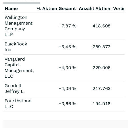
Name
% Aktien Gesamt
Anzahl Aktien
Verän
Wellington
Management
+7,87
%
418.608
Company
LLP
BlackRock
+5,45
%
289.873
Inc
Vanguard
Capital
+4,30
%
229.006
Management,
LLC
Gendell
+4,09
%
217.763
Jeffrey L
Fourthstone
+3,66
%
194.918
LLC