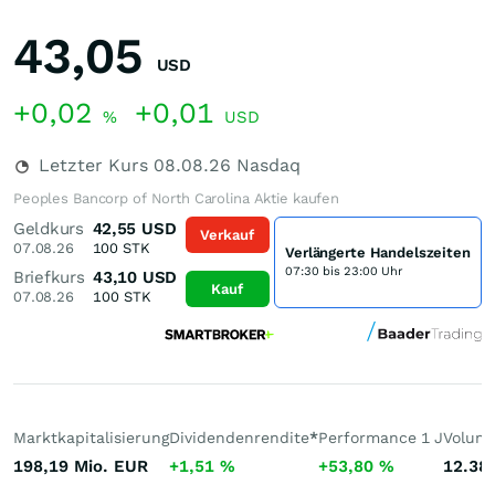
43,05
USD
+0,02
+0,01
%
USD
Letzter Kurs
08.08.26
Nasdaq
Peoples Bancorp of North Carolina Aktie kaufen
Geldkurs
42,55
USD
Verkauf
07.08.26
100
STK
Verlängerte Handelszeiten
07:30 bis 23:00 Uhr
Briefkurs
43,10
USD
Kauf
07.08.26
100
STK
Marktkapitalisierung
Dividendenrendite
*
Performance 1 J
Volume
198,19 Mio.
EUR
+1,51
%
+53,80
%
12.38