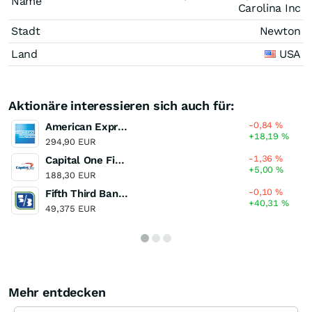
Name
Carolina Inc
Stadt
Newton
Land
USA
Aktionäre interessieren sich auch für:
-0,84
%
American Express
+18,19
%
294,90 EUR
-1,36
%
Capital One Financial
+5,00
%
188,30 EUR
-0,10
%
Fifth Third Bancorp
+40,31
%
49,375 EUR
Mehr entdecken