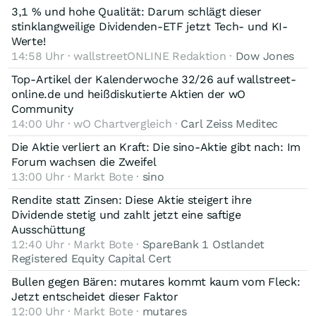
3,1 % und hohe Qualität: Darum schlägt dieser
stinklangweilige Dividenden-ETF jetzt Tech- und KI-
Werte!
14:58 Uhr · wallstreetONLINE Redaktion ·
Dow Jones
Top-Artikel der Kalenderwoche 32/26 auf wallstreet-
online.de und heißdiskutierte Aktien der wO
Community
14:00 Uhr · wO Chartvergleich ·
Carl Zeiss Meditec
Die Aktie verliert an Kraft: Die sino-Aktie gibt nach: Im
Forum wachsen die Zweifel
13:00 Uhr · Markt Bote ·
sino
Rendite statt Zinsen: Diese Aktie steigert ihre
Dividende stetig und zahlt jetzt eine saftige
Ausschüttung
12:40 Uhr · Markt Bote ·
SpareBank 1 Ostlandet
Registered Equity Capital Cert
Bullen gegen Bären: mutares kommt kaum vom Fleck:
Jetzt entscheidet dieser Faktor
12:00 Uhr · Markt Bote ·
mutares