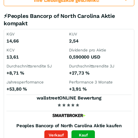
Ihre Lieblingsaktie geschenkt!
⚡Peoples Bancorp of North Carolina Aktie
kompakt
KGV
KUV
14,66
2,54
KCV
Dividende pro Aktie
13,61
0,590000
USD
Durchschnittsrendite 5J
Durchschnittsrendite 3J
+8,71
%
+27,73
%
Jahresperformance
Performance 3 Monate
+53,80
%
+3,91
%
wallstreetONLINE Bewertung
⭐
⭐
⭐
⭐
⭐
Peoples Bancorp of North Carolina
Aktie kaufen
Verkauf
Kauf