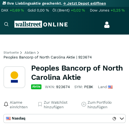
🎁 Ihre Lieblingsaktie geschenkt.
→ Jetzt Depot eröffnen
DAX
+0,69
%
Gold
0,00
%
Öl (Brent)
+0,02
%
Dow Jones
+0,25
%
Aktien
Startseite
Peoples Bancorp of North Carolina Aktie | 923674
Peoples Bancorp of North
Carolina Aktie
Aktie
WKN:
923674
SYM:
PEBK
Land
Alarme
Zur Watchlist
Zum Portfolio
einrichten
hinzufügen
hinzufügen
Nasdaq