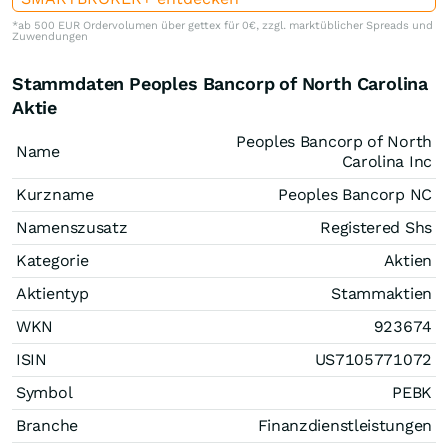
*ab 500 EUR Ordervolumen über gettex für 0€, zzgl. marktüblicher Spreads und
Zuwendungen
Stammdaten Peoples Bancorp of North Carolina
Aktie
Peoples Bancorp of North
Name
Carolina Inc
Kurzname
Peoples Bancorp NC
Namenszusatz
Registered Shs
Kategorie
Aktien
Aktientyp
Stammaktien
WKN
923674
ISIN
US7105771072
Symbol
PEBK
Branche
Finanzdienstleistungen