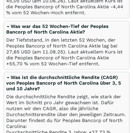
45,05
USD
(am
10.06.26
). Laut aktuellem Kurs ist
die Peoples Bancorp of North Carolina Aktie -4,44
%
vom 52 Wochen-Hoch entfernt.
Was war das 52 Wochen-Tief der Peoples
Bancorp of North Carolina Aktie?
Der Tiefststand, in den letzten 52 Wochen, der
Peoples Bancorp of North Carolina Aktie lag bei
27,65
USD
(am
11.08.25
). Laut aktuellem Kurs ist
die Peoples Bancorp of North Carolina Aktie
+55,70
%
vom 52 Wochen-Tief entfernt.
Was ist die durchschnittliche Rendite (CAGR)
von Peoples Bancorp of North Carolina über 3, 5
und 10 Jahre?
Die durchschnittliche Rendite zeigt, wie stark der
Wert im Schnitt pro Jahr gewachsen ist. Dafür
nutzen wir den CAGR, also die jährliche
Durchschnittsrendite über den jeweiligen Zeitraum.
Darunter findest du für Peoples Bancorp of North
Carolina:
Durchschnittliche Rendite 3 Jahre: +27,73
%