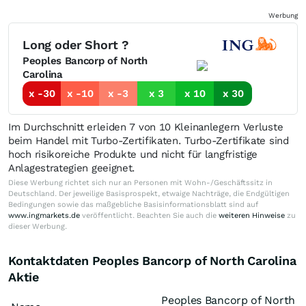
Werbung
Long oder Short ?
Peoples Bancorp of North
Carolina
x -30
x -10
x -3
x 3
x 10
x 30
Im Durchschnitt erleiden 7 von 10 Kleinanlegern Verluste
beim Handel mit Turbo-Zertifikaten. Turbo-Zertifikate sind
hoch risikoreiche Produkte und nicht für langfristige
Anlagestrategien geeignet.
Diese Werbung richtet sich nur an Personen mit Wohn-/Geschäftssitz in
Deutschland. Der jeweilige Basisprospekt, etwaige Nachträge, die Endgültigen
Bedingungen sowie das maßgebliche Basisinformationsblatt sind auf
www.ingmarkets.de
veröffentlicht. Beachten Sie auch die
weiteren Hinweise
zu
dieser Werbung.
Kontaktdaten Peoples Bancorp of North Carolina
Aktie
Peoples Bancorp of North